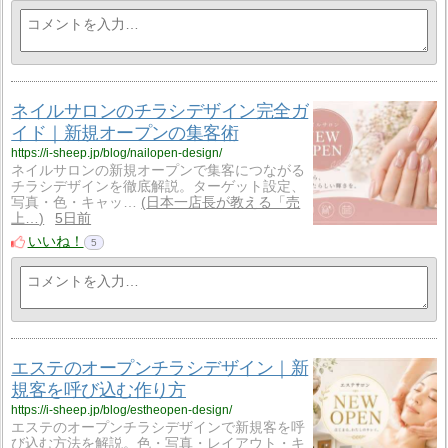
ネイルサロンのチラシデザイン完全ガ
イド｜新規オープンの集客術
https://i-sheep.jp/blog/nailopen-design/
ネイルサロンの新規オープンで集客につながる
チラシデザインを徹底解説。ターゲット設定、
写真・色・キャッ…
日本一店長が教える「売
上…
5日前
いいね！
5
エステのオープンチラシデザイン｜新
規客を呼び込む作り方
https://i-sheep.jp/blog/estheopen-design/
エステのオープンチラシデザインで新規客を呼
び込む方法を解説。色・写真・レイアウト・キ