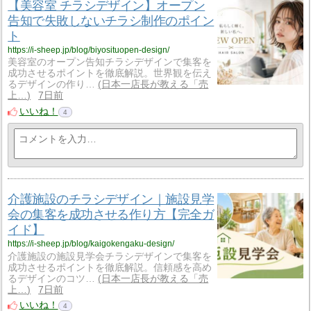
【美容室 チラシデザイン】オープン
告知で失敗しないチラシ制作のポイン
ト
https://i-sheep.jp/blog/biyosituopen-design/
美容室のオープン告知チラシデザインで集客を
成功させるポイントを徹底解説。世界観を伝え
るデザインの作り…
日本一店長が教える「売
上…
7日前
いいね！
4
介護施設のチラシデザイン｜施設見学
会の集客を成功させる作り方【完全ガ
イド】
https://i-sheep.jp/blog/kaigokengaku-design/
介護施設の施設見学会チラシデザインで集客を
成功させるポイントを徹底解説。信頼感を高め
るデザインのコツ…
日本一店長が教える「売
上…
7日前
いいね！
4