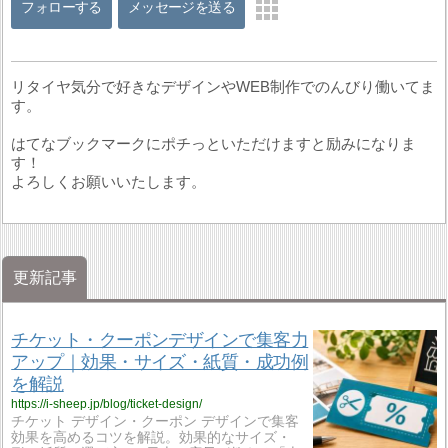
フォローする
メッセージを送る
リタイヤ気分で好きなデザインやWEB制作でのんびり働いてま
す。
はてなブックマークにポチっといただけますと励みになりま
す！
よろしくお願いいたします。
更新記事
チケット・クーポンデザインで集客力
アップ｜効果・サイズ・紙質・成功例
を解説
https://i-sheep.jp/blog/ticket-design/
チケット デザイン・クーポン デザインで集客
効果を高めるコツを解説。効果的なサイズ・