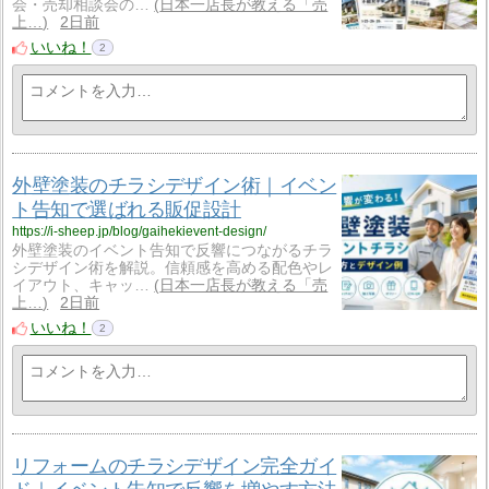
会・売却相談会の…
日本一店長が教える「売
上…
2日前
いいね！
2
外壁塗装のチラシデザイン術｜イベン
ト告知で選ばれる販促設計
https://i-sheep.jp/blog/gaihekievent-design/
外壁塗装のイベント告知で反響につながるチラ
シデザイン術を解説。信頼感を高める配色やレ
イアウト、キャッ…
日本一店長が教える「売
上…
2日前
いいね！
2
リフォームのチラシデザイン完全ガイ