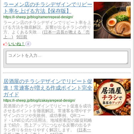
ラーメン店のチラシデザインでリピー
ト率を上げる方法【保存版】
https://i-sheep.jp/blog/ramenrepeat-design/
ラーメン店のチラシデザインでリピート率を上
げる方法を徹底解説。反響が出るチラシの作り
方、よくある失敗…
日本一店長が教える「売
上…
9日前
いいね！
4
居酒屋のチラシデザインでリピート促
進！常連客が増える作成ポイント完全
ガイド
https://i-sheep.jp/blog/izakayarepeat-design/
居酒屋のチラシデザインでリピート促進を成功
させるポイントを徹底解説。常連客を増やすデ
ザインのコツや失敗例、成功事例、QRコー
ド・LINE公式の活用法、地域密着型の販促戦略
まで紹介。売上アップにつながる反響の出るチ
ラシ作りを分かりやすく解説します。
日本一