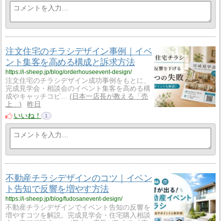
注文住宅のチラシデザイン事例｜イベ
ント集客を高める構成と訴求方法
https://i-sheep.jp/blog/orderhouseevent-design/
注文住宅のチラシデザイン成功事例をもとに、
完成見学会・相談会のイベント集客を高める構
成やキャッチコピ…
日本一店長が教える「売
上…
昨日
いいね！
1
不動産チラシデザインのコツ｜イベン
ト告知で反響を増やす方法
https://i-sheep.jp/blog/fudosanevent-design/
不動産チラシデザインでイベント告知の反響を
増やすコツを解説。完成見学会・住宅購入相談