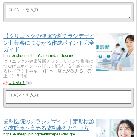
【クリニックの健康診断チラシデザイ
ン】集客につながる作成ポイント完全
ガイド
https://i-sheep.jp/blog/clinicsindan-design/
クリニックの健康診断チラシデザインで集客に
つなげるポイントを詳しく解説。安心感を与え
るレイアウトやキ…
日本一店長が教える「売
上…
8日前
いいね！
4
歯科医院のチラシデザイン｜定期検診
の来院率を高める成功事例と作り方
https://i-sheep.jp/blog/dentistrepeat-design/