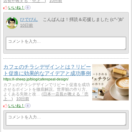
店長が教える「売上…
10日前
いいね！
6
ひでぴん
こんばんは！拝読＆応援しました (c^-')b"
10日前
カフェのチラシデザインとは？リピー
ト促進に効果的なアイデアと成功事例
https://i-sheep.jp/blog/caferepeat-design/
カフェのチラシデザインでリピート促進を成功
させるポイントを徹底解説。世界観の作り方、
よくある失敗と改…
日本一店長が教える「売
上…
10日前
いいね！
4