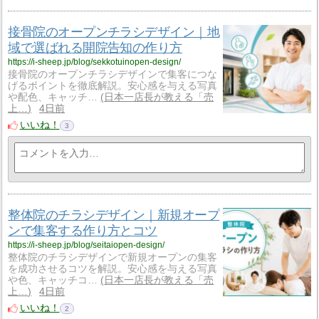
接骨院のオープンチラシデザイン｜地
域で選ばれる開院告知の作り方
https://i-sheep.jp/blog/sekkotuinopen-design/
接骨院のオープンチラシデザインで集客につな
げるポイントを徹底解説。安心感を与える写真
や配色、キャッチ…
日本一店長が教える「売
上…
4日前
いいね！
3
整体院のチラシデザイン｜新規オープ
ンで集客する作り方とコツ
https://i-sheep.jp/blog/seitaiopen-design/
整体院のチラシデザインで新規オープンの集客
を成功させるコツを解説。安心感を与える写真
や色、キャッチコ…
日本一店長が教える「売
上…
4日前
いいね！
2