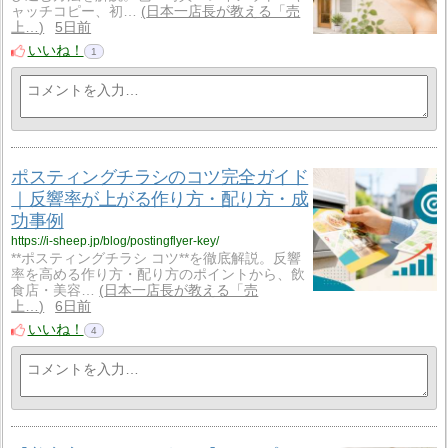
ャッチコピー、初…
日本一店長が教える「売
上…
5日前
いいね！
1
ポスティングチラシのコツ完全ガイド
｜反響率が上がる作り方・配り方・成
功事例
https://i-sheep.jp/blog/postingflyer-key/
**ポスティングチラシ コツ**を徹底解説。反響
率を高める作り方・配り方のポイントから、飲
食店・美容…
日本一店長が教える「売
上…
6日前
いいね！
4