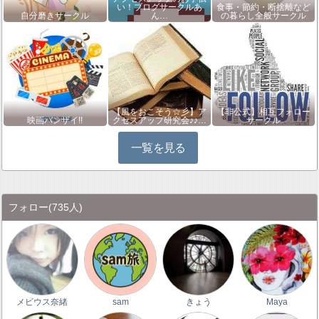
い！ブログサークルあ
食事・節約・断捨離など
自分磨きサークル
ん…
の暮らし全般サークル
【風をおこそう☆彡】ア
【非公式】相互フォロー
映画バンザイ!!
クセスアップ研究会♪♪…
サークル
一覧を見る
フォロー
(735人)
メビウス奈緒
sam
きょう
Maya