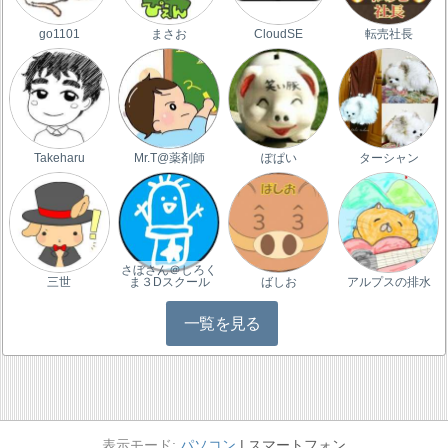
go1101
まさお
CloudSE
転売社長
Takeharu
Mr.T@薬剤師
ぽぱい
ターシャン
さぼさん＠しろく
三世
ま３Dスクール
ばしお
アルプスの排水
一覧を見る
パソコン
スマートフォン