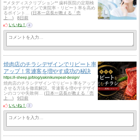
**メタディスクリプション** 歯科医院の定期検
診チラシデザインで来院率・リピート率を高め
るポイント…
日本一店長が教える「売
上…
8日前
いいね！
4
焼肉店のチラシデザインでリピート率
アップ！常連客を増やす成功の秘訣
https://i-sheep.jp/blog/yakinikurepeat-design/
焼肉店のチラシデザインでリピート率をアップ
させる方法を徹底解説。常連客を増やすデザイ
ンのコツや失敗例…
日本一店長が教える「売
上…
9日前
いいね！
2