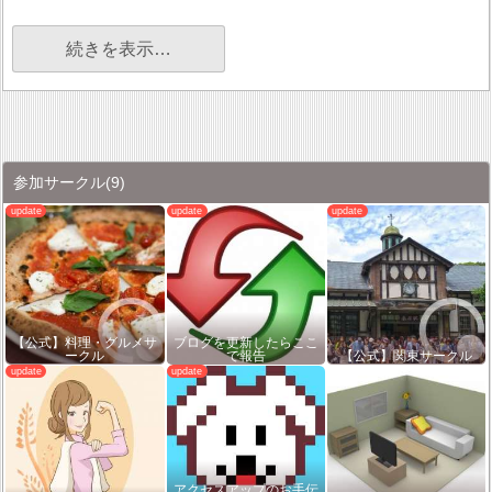
続きを表示…
参加サークル
(9)
【公式】料理・グルメサ
ブログを更新したらここ
ークル
で報告
【公式】関東サークル
アクセスアップのお手伝