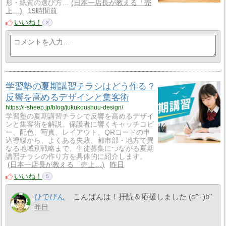
形・紙質の選び方…
日本一店長が教える「売
上…
19時間前
いいね！
2
学習塾の夏期講習チラシはどう作る？
反響を高めるデザインと集客術
https://i-sheep.jp/blog/jukukoushuu-design/
学習塾の夏期講習チラシで反響を高めるデザイ
ンと集客術を解説。保護者に響くキャッチコピ
ー、配色、写真、レイアウト、QRコードの申
込導線から、よくある失敗、都市部・地方で異
なる地域別戦略まで、生徒募集につながる夏期
講習チラシの作り方を具体的に紹介します。
日本一店長が教える「売上…
昨日
いいね！
5
ひでぴん
こんばんは！拝読＆応援しました (c^-')b"
昨日