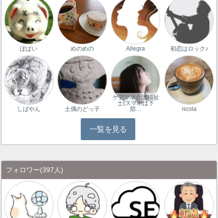
ぽぱい
めのめの
Allegra
初恋はロック♪
ケアマネ介護福祉
士(スマホは下
しばやん
土偶のどっ子
部…
ricola
一覧を見る
フォロワー
(397人)