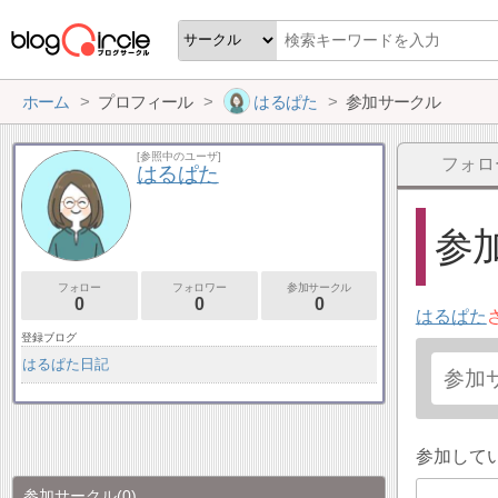
ホーム
プロフィール
はるぱた
参加サークル
[参照中のユーザ]
フォロ
はるぱた
参加
フォロー
フォロワー
参加サークル
0
0
0
はるぱた
登録ブログ
はるぱた日記
参加して
参加サークル
(0)