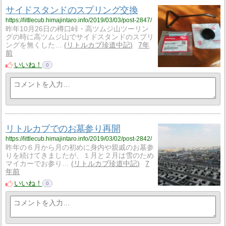
サイドスタンドのスプリング交換
https://littlecub.himajintaro.info/2019/03/03/post-2847/
昨年10月26日の樽口峠・高ツムジ山ツーリン
グの時に高ツムジ山でサイドスタンドのスプリ
ングを無くした…
リトルカブ珍道中記
7年
前
いいね！
0
リトルカブでのお墓参り再開
https://littlecub.himajintaro.info/2019/03/02/post-2842/
昨年の６月から月の初めに身内や親戚のお墓参
りを続けてきましたが、１月と２月は雪のため
マイカーでお参り…
リトルカブ珍道中記
7
年前
いいね！
0