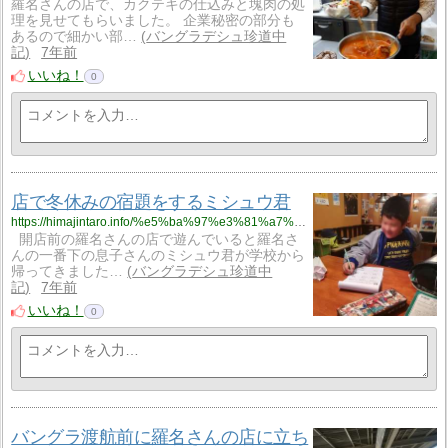
羅名さんの店で、カクテキの仕込みと塊肉の処
理を見せてもらいました。 企業秘密の部分も
あるので細かい部…
バングラデシュ珍道中
記
7年前
いいね！
0
店で冬休みの宿題をするミシュウ君
https://himajintaro.info/%e5%ba%97%e3%81%a7%e5%86%ac%e4%bc%91%e3%81%bf%e3%81%ae%e5%ae%bf%e9%a1%8c%e3%82%92%e3%81%99%e3%82%8b%e3%83%9f%e3%82%b7%e3%83%a5%e3%82%a6%e5%90%9b/
開店前の羅名さんの店で遊んでいると羅名さ
んの一番下の息子さんのミシュウ君が学校から
帰ってきました…
バングラデシュ珍道中
記
7年前
いいね！
0
バングラ渡航前に羅名さんの店に立ち