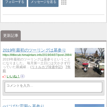
フォローする
メッセージを送る
更新記事
2019年最初のツーリングは墓参り
https://littlecub.himajintaro.info/2019/04/07/post-2884/
2019年最初のツーリングは墓参りということ
になりました。 毎月第一土日には欠かさず行
っていた親戚縁…
リトルカブ珍道中記
7年
前
いいね！
0
べにばな霊園へ墓参り