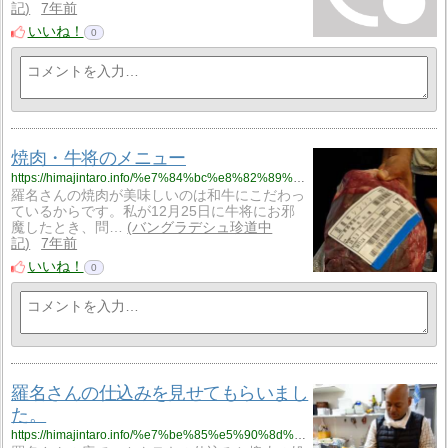
記
7年前
いいね！
0
焼肉・牛将のメニュー
https://himajintaro.info/%e7%84%bc%e8%82%89%e3%83%bb%e7%89%9b%e5%b0%86%e3%81%ae%e3%83%a1%e3%83%8b%e3%83%a5%e3%83%bc/
羅名さんの焼肉が美味しいのは和牛にこだわっ
ているからです。私が12月25日に牛将にお邪
魔したとき、問…
バングラデシュ珍道中
記
7年前
いいね！
0
羅名さんの仕込みを見せてもらいまし
た。
https://himajintaro.info/%e7%be%85%e5%90%8d%e3%81%95%e3%82%93%e3%81%ae%e4%bb%95%e8%be%bc%e3%81%bf%e3%82%92%e8%a6%8b%e3%81%9b%e3%81%a6%e3%82%82%e3%82%89%e3%81%84%e3%81%be%e3%81%97%e3%81%9f%e3%80%82/