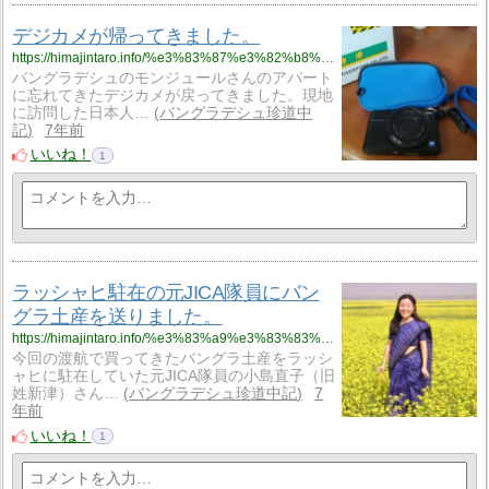
デジカメが帰ってきました。
https://himajintaro.info/%e3%83%87%e3%82%b8%e3%82%ab%e3%83%a1%e3%81%8c%e5%b8%b0%e3%81%a3%e3%81%a6%e3%81%8d%e3%81%be%e3%81%97%e3%81%9f%e3%80%82/
バングラデシュのモンジュールさんのアパート
に忘れてきたデジカメが戻ってきました。現地
に訪問した日本人…
バングラデシュ珍道中
記
7年前
いいね！
1
ラッシャヒ駐在の元JICA隊員にバン
グラ土産を送りました。
https://himajintaro.info/%e3%83%a9%e3%83%83%e3%82%b7%e3%83%a3%e3%83%92%e9%a7%90%e5%9c%a8%e3%81%ae%e5%85%83jica%e9%9a%8a%e5%93%a1%e3%81%ab%e3%83%90%e3%83%b3%e3%82%b0%e3%83%a9%e5%9c%9f%e7%94%a3%e3%82%92%e9%80%81%e3%82%8a/
今回の渡航で買ってきたバングラ土産をラッシ
ャヒに駐在していた元JICA隊員の小島直子（旧
姓新津）さん…
バングラデシュ珍道中記
7
年前
いいね！
1