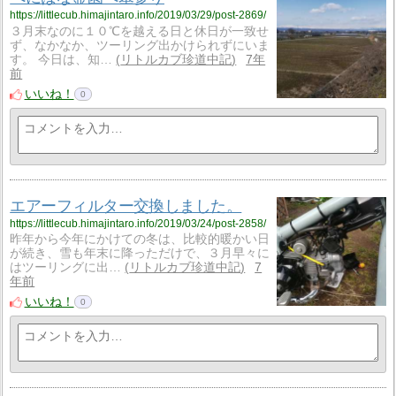
https://littlecub.himajintaro.info/2019/03/29/post-2869/
３月末なのに１０℃を越える日と休日が一致せ
ず、なかなか、ツーリング出かけられずにいま
す。 今日は、知…
リトルカブ珍道中記
7年
前
いいね！
0
エアーフィルター交換しました。
https://littlecub.himajintaro.info/2019/03/24/post-2858/
昨年から今年にかけての冬は、比較的暖かい日
が続き、雪も年末に降っただけで、３月早々に
はツーリングに出…
リトルカブ珍道中記
7
年前
いいね！
0