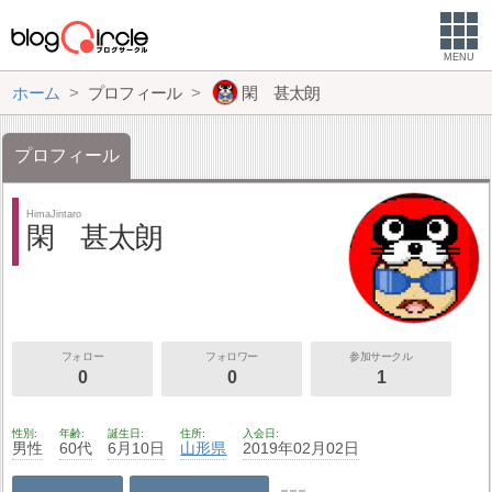
MENU
ホーム
プロフィール
閑 甚太朗
プロフィール
HimaJintaro
閑 甚太朗
フォロー
フォロワー
参加サークル
0
0
1
性別
年齢
誕生日
住所
入会日
男性
60代
6月10日
山形県
2019年02月02日