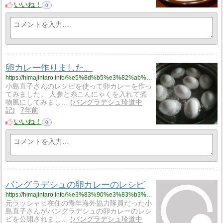
いいね！
0
卵カレー作りました。
https://himajintaro.info/%e5%8d%b5%e3%82%ab%e3%83%ac%e3%83%bc%e4%bd%9c%e3%82%8a%e3%81%be%e3%81%97%e3%81%9f%e3%80%82/
小島直子さんのレシピを使って卵カレーを作っ
てみました。 人参と糸こんにゃくを入れて煮
物風にしてみまし…
バングラデシュ珍道中
記
7年前
いいね！
0
バングラデシュの卵カレーのレシピ
https://himajintaro.info/%e3%83%90%e3%83%b3%e3%82%b0%e3%83%a9%e3%83%87%e3%82%b7%e3%83%a5%e3%81%ae%e5%8d%b5%e3%82%ab%e3%83%ac%e3%83%bc%e3%81%ae%e3%83%ac%e3%82%b7%e3%83%94/
元ラッシャヒ在住の青年海外協力隊員だった小
島直子さんがバングラデシュの卵カレーのレシ
ピを公開されまし…
バングラデシュ珍道中