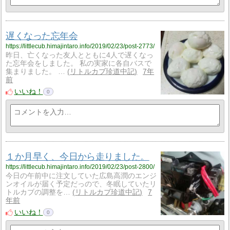
遅くなった忘年会
https://littlecub.himajintaro.info/2019/02/23/post-2773/
昨日、亡くなった友人とともに4人で遅くなっ
た忘年会をしました。 私の実家に各自バスで
集まりました。 …
リトルカブ珍道中記
7年
前
いいね！
0
１か月早く、今日から走りました。
https://littlecub.himajintaro.info/2019/02/23/post-2800/
今日の午前中に注文していた広島高潤のエンジ
ンオイルが届く予定だっので、冬眠していたリ
トルカブの調整を…
リトルカブ珍道中記
7
年前
いいね！
0