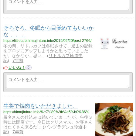
そろそろ、冬眠から目覚めてもいいか
な．．．
https://littlecub.himajintaro.info/2019/02/20/post-2766/
冬の間、リトルカブは冬眠させて、過去の記録
をブログにアップしようかと思っていました
が、なかなか、思い…
リトルカブ珍道中
記
7年前
いいね！
0
牛将で焼肉をいただきました。
https://himajintaro.info/%e7%89%9b%e5%b0%86%e3%81%a7%e7%84%bc%e8%82%89%e3%82%92%e3%81%84%e3%81%9f%e3%81%a0%e3%81%8d%e3%81%be%e3%81%97%e3%81%9f%e3%80%82/
羅名さんの仕込みは続いていましたが、午後３
時には開店です。今日はクリスマス。お客さん
はたくさん来るだ…
バングラデシュ珍道中
記
7年前