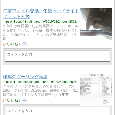
午前中オイル交換、午後ヘッドライト
ソケット交換
https://littlecub.himajintaro.info/2019/02/24/post-2828/
午前中は昨日届いた広島高潤のエンジンオイル
を交換しました。その後、庭木の剪定をしまし
た。 午後からは…
リトルカブ珍道中記
7年
前
いいね！
1
昨年のツーリング実績
https://littlecub.himajintaro.info/2019/02/24/post-2806/
昨年のツーリングをまとめてみました。 のべ
18日、走行距離は3,160km。最長距離は一泊二
日で出か…
リトルカブ珍道中記
7年前
いいね！
0