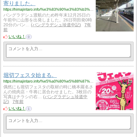
寄りました。
https://himajintaro.info/%e3%83%90%e3%83%b3%e3%82%b0%e3%83%a9%e6%b8%a1%e8%88%aa%e5%89%8d%e3%81%ab%e7%be%85%e5%90%8d%e3%81%95%e3%82%93%e3%81%ae%e5%ba%97%e3%81%ab%e7%ab%8b%e3%81%a1%e5%af%84%e3%82%8a%e3%81%be%e3%81%97%e3%81%9f/
バングラデシュ渡航のため昨年末12月25日の
午前中に山形を出発しました。26日羽田発0時
20分のバン…
バングラデシュ珍道中記
7年
前
いいね！
0
堀切フェスタ始まる。
https://himajintaro.info/%e5%a0%80%e5%88%87%e3%83%95%e3%82%a7%e3%82%b9%e3%82%bf%e5%a7%8b%e3%81%be%e3%82%8b%e3%80%82/
偶然にも堀切フェスタの取材の時に橋本羅名さ
んの焼肉店・牛将に居合わせました。3枚目の
写真はチラシの右…
バングラデシュ珍道中
記
7年前
いいね！
1