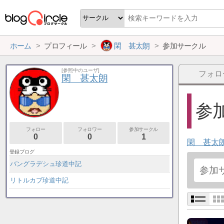
ホーム
プロフィール
閑 甚太朗
参加サークル
[参照中のユーザ]
フォロ
閑 甚太朗
参加
フォロー
フォロワー
参加サークル
0
0
1
閑 甚太
登録ブログ
バングラデシュ珍道中記
リトルカブ珍道中記