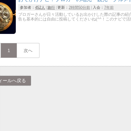
参加者：
452人
旅行
更新：
2時間50分前
入会：
7年前
ブロガーさんが日々活動しているお出かけした際の記事の紹
告も基本的には自由に投稿してくださいね(^^！このナビで
1
次へ
ィールへ戻る