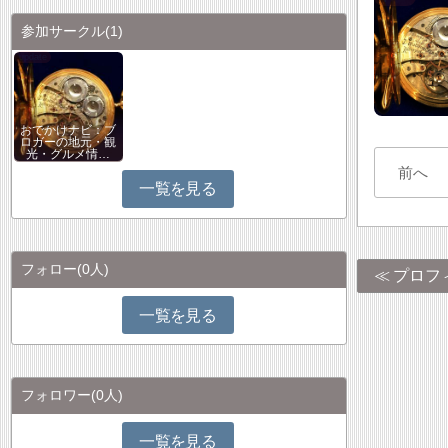
参加サークル
(1)
おでかけナビ：ブ
ロガーの地元・観
光・グルメ情…
前へ
一覧を見る
フォロー
(0人)
プロフ
一覧を見る
フォロワー
(0人)
一覧を見る