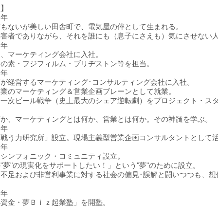
歴】
２年
何もないが美しい田舎町で、電気屋の倅として生まれる。
障害者でありながら、それを誰にも（息子にさえも）気にさせない
５年
後、マーケティング会社に入社。
味の素・フジフィルム・ブリヂストン等を担当。
７年
が経営するマーケティング･コンサルティング会社に入社。
企業のマーケティング＆営業企画ブレーンとして就業。
第一次ビール戦争（史上最大のシェア逆転劇）をプロジェクト・ス
何か、マーケティングとは何か、営業とは何か。その神髄を学ぶ。
７年
「戦う力研究所」設立。現場主義型営業企画コンサルタントとして
２年
人シンフォニック・コミュニティ設立。
"夢"の現実化をサポートしたい！」という"夢"のために設立。
力不足および非営利事業に対する社会の偏見･誤解と闘いつつも、想
。
３年
小資金・夢Ｂｉｚ起業塾」を開塾。