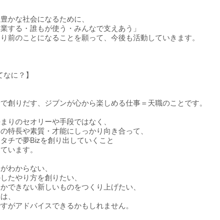
り豊かな社会になるために、
起業する・誰もが使う・みんなで支えあう」
たり前のことになることを願って、今後も活動していきます。
ってなに？】
、
身で創りだす、ジブンが心から楽しめる仕事＝天職のことです。
決まりのセオリーや手段ではなく、
りの特長や素質・才能にしっかり向き合って、
タチで夢Bizを創り出していくこと
しています。
みがわからない、
かしたやり方を創りたい、
しかできない新しいものをつくり上げたい、
には、
ですがアドバイスできるかもしれません。