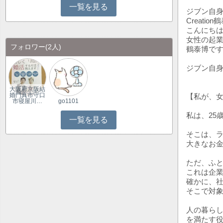
一覧を見る
ジブン自身
Creation
こんにち
女性の起業の
フォロワー
(2人)
鶴泰博で
ジブン自
大阪府京阪結
婚門真市守口
【私が、
市寝屋川…
go1101
私は、25
一覧を見る
そこは、
大きなお
ただ、ふ
これは企
確かに、
そこで対
人の暮ら
を満たす