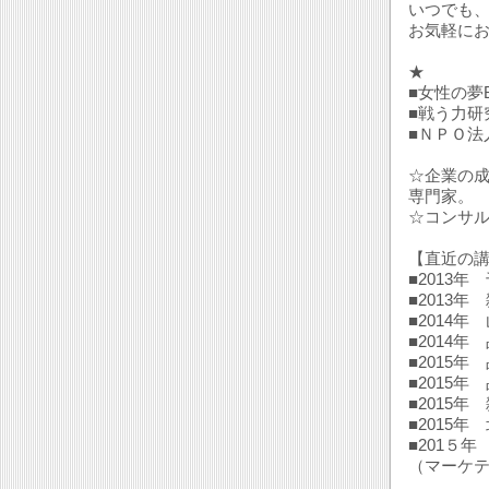
いつでも
お気軽に
★
■女性の夢Bi
■戦う力研
■ＮＰＯ法
☆企業の
専門家。
☆コンサル
【直近の
■2013
■2013
■2014
■2014
■2015
■2015
■2015
■2015
■201５
（マーケ