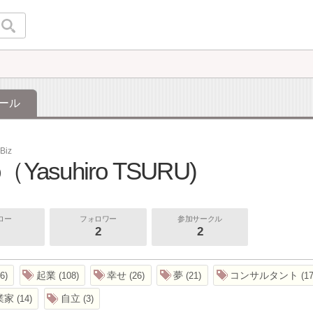
ール
Biz
o（Yasuhiro TSURU)
ロー
フォロワー
参加サークル
2
2
起業
幸せ
夢
コンサルタント
6
108
26
21
1
業家
自立
14
3