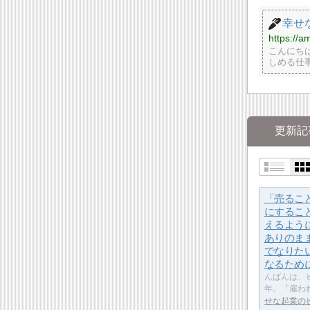
幸せな
https://am
こんにちは
しめる仕
更新記
「売るこ
にするこ
えるよう
ありのま
でなりた
なるため
んばんは、ヒ
年。『雇わ
せな起業のヒ