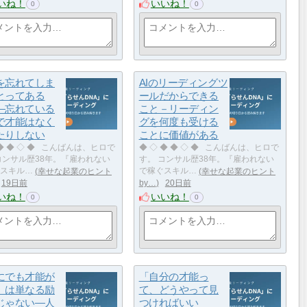
いね！
いいね！
0
0
を忘れてしま
AIのリーディングツ
とってある
ールだからできる
―忘れている
こと－リーディン
で才能はなく
グを何度も受ける
たりしない
ことに価値がある
 ◆ ◆ ◇ ◆ こんばんは、ヒロで
◆ ◇ ◆ ◆ ◇ ◆ こんばんは、ヒロで
コンサル歴38年。『雇われない
す。 コンサル歴38年。『雇われない
スキル…
幸せな起業のヒント
で稼ぐスキル…
幸せな起業のヒント
19日前
by…
20日前
いね！
いいね！
0
0
にでも才能が
「自分の才能っ
」は単なる励
て、どうやって見
じゃない―人
つければいい