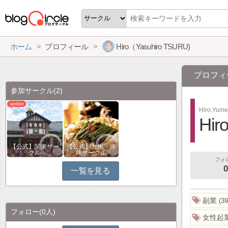
ホーム
プロフィール
Hiro（Yasuhiro TSURU)
プロフィ
参加サークル
(2)
Hiro.Yume
Hir
【公式】関東サー
【公式】九州・沖
クル
縄サークル
フォ
0
一覧を見る
副業
39
フォロー
(0人)
女性起