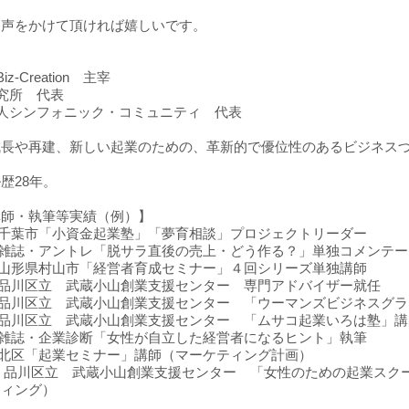
、
お声をかけて頂ければ嬉しいです。
z-Creation 主宰
究所 代表
人シンフォニック・コミュニティ 代表
成長や再建、新しい起業のための、革新的で優位性のあるビジネス
歴28年。
講師・執筆等実績（例）】
年 千葉市「小資金起業塾」「夢育相談」プロジェクトリーダー
年 雑誌・アントレ「脱サラ直後の売上・どう作る？」単独コメンテ
年 山形県村山市「経営者育成セミナー」４回シリーズ単独講師
年 品川区立 武蔵小山創業支援センター 専門アドバイザー就任
年 品川区立 武蔵小山創業支援センター 「ウーマンズビジネスグ
年 品川区立 武蔵小山創業支援センター 「ムサコ起業いろは塾」
年 雑誌・企業診断「女性が自立した経営者になるヒント」執筆
年 北区「起業セミナー」講師（マーケティング計画）
年 品川区立 武蔵小山創業支援センター 「女性のための起業スクー
ティング）