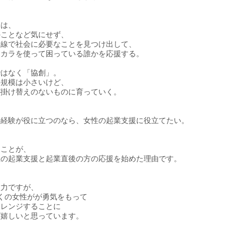
業は、
のことなど気にせず、
目線で社会に必要なことを見つけ出して、
チカラを使って困っている誰かを応援する。
ではなく「協創」。
の規模は小さいけど、
が掛け替えのないものに育っていく。
の経験が役に立つのなら、女性の起業支援に役立てたい。
たことが、
性の起業支援と起業直後の方の応援を始めた理由です。
微力ですが、
くの女性がが勇気をもって
ャレンジすることに
ば嬉しいと思っています。