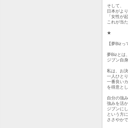
そして、
日本がよ
「女性が
これが当
★
【夢Biz
夢Bizとは
ジブン自
私は、お
一人ひと
一番良いカ
を得意と
自分の強
強みを活
ジブンに
という方
ささやか