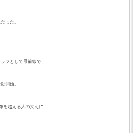
人だった。
タッフとして最前線で
活動開始。
像を超える人の支えに