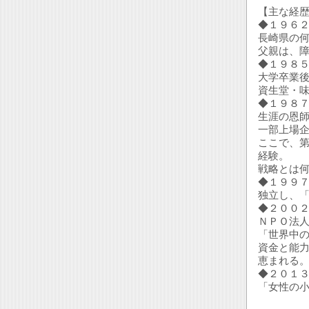
【主な経
◆１９６
長崎県の
父親は、
◆１９８
大学卒業
資生堂・
◆１９８
生涯の恩師
一部上場
ここで、
経験。
戦略とは
◆１９９
独立し、
◆２００
ＮＰＯ法
「世界中の
資金と能
恵まれる
◆２０１
「女性の