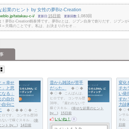
起業のヒント by 女性の夢Biz-Creation
eblo.jp/tatakau-c-i/
15日前
1,083回
更新日
更新回数
！夢Biz-Creation鶴泰博です。夢Bizとは、ジブン自身で創りだす、ジブン
事＝天職のことです。私は、お決まりのセオ…
事
と＝幸せ
昔から雑談が苦手
変化
と」と思
だった。
チカ
◆ ◇ ◆
になる：
い発
◆ ◇ ◆ こんばんは、
まの自分
ヒロです。 コンサル歴
すか
38年。『雇われないで
い自分に
力診
稼ぐスキル…
幸せな起業のヒント
に
◆ ◇
◆ ◇ ◆ ◆ ◇ ◆ こ
by…
15日前
ンサル
ロです。 コンサル歴38
いいね！
0
キル…
れないで稼ぐスキル…
幸
日前
ント by…
14日前