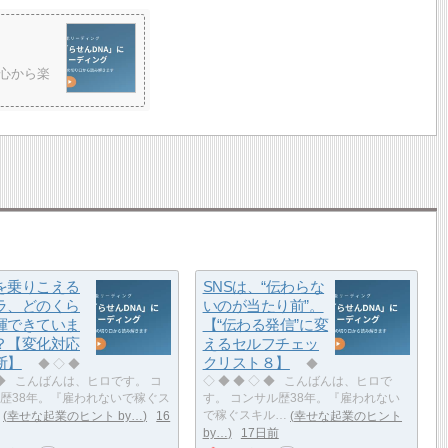
が心から楽
を乗りこえる
SNSは、“伝わらな
ラ、どのくら
いのが当たり前”。
揮できていま
【“伝わる発信”に変
？【変化対応
えるセルフチェッ
断】
クリスト８】
◆ ◇ ◆
◆
 ◆ こんばんは、ヒロです。 コ
◇ ◆ ◆ ◇ ◆ こんばんは、ヒロで
歴38年。『雇われないで稼ぐス
す。 コンサル歴38年。『雇われない
幸せな起業のヒント by…
16
で稼ぐスキル…
幸せな起業のヒント
by…
17日前