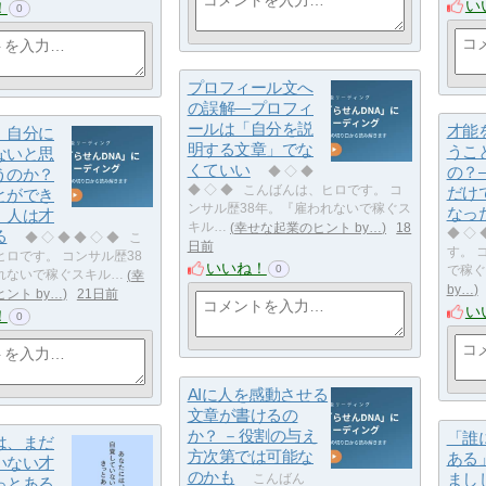
い
！
0
プロフィール文へ
の誤解―プロフィ
ールは「自分を説
才能
、自分に
明する文章」でな
うこ
ないと思
くていい
の？
うのか？
◆ ◇ ◆
◆ ◇ ◆ こんばんは、ヒロです。 コ
だけ
とができ
ンサル歴38年。『雇われないで稼ぐス
なっ
、人は才
キル…
幸せな起業のヒント by…
18
る
◆ ◇
◆ ◇ ◆ ◆ ◇ ◆ こ
日前
す。 
ロです。 コンサル歴38
いいね！
0
で稼ぐ
れないで稼ぐスキル…
幸
by…
ント by…
21日前
い
！
0
AIに人を感動させる
文章が書けるの
か？ －役割の与え
「誰
は、まだ
方次第では可能な
ある
いない才
のかも
まし
こんばん
っとある