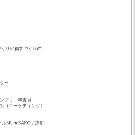
づくりや顧客づくりの
ーター
ランプリ」審査員
講師（マーケティング）
ルMU★SAKO」講師