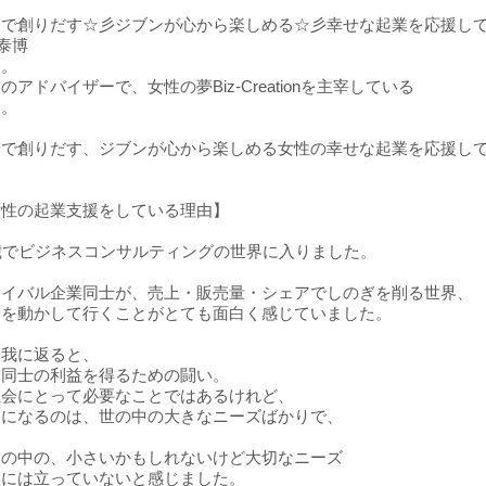
で創りだす☆彡ジブンが心から楽しめる☆彡幸せな起業を応援してい
鶴泰博
は。
アドバイザーで、女性の夢Biz-Creationを主宰している
す。
身で創りだす、ジブンが心から楽しめる女性の幸せな起業を応援し
女性の起業支援をしている理由】
歳でビジネスコンサルティングの世界に入りました。
ライバル企業同士が、売上・販売量・シェアでしのぎを削る世界、
金を動かして行くことがとても面白く感じていました。
と我に返ると、
業同士の利益を得るための闘い。
社会にとって必要なことではあるけれど、
象になるのは、世の中の大きなニーズばかりで、
しの中の、小さいかもしれないけど大切なニーズ
役には立っていないと感じました。