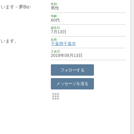
性別
ます－夢Biz-
男性
年齢
60代
誕生日
7月13日
住所
ています。
千葉県
千葉市
入会日
2018年08月13日
フォローする
メッセージを送る