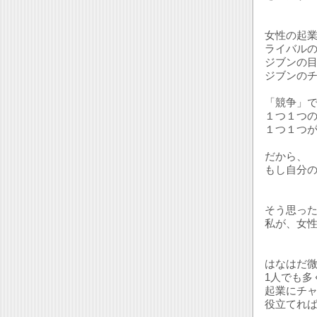
女性の起
ライバル
ジブンの
ジブンの
「競争」
１つ１つ
１つ１つ
だから、
もし自分
そう思っ
私が、女
はなはだ
1人でも多
起業にチ
役立てれ