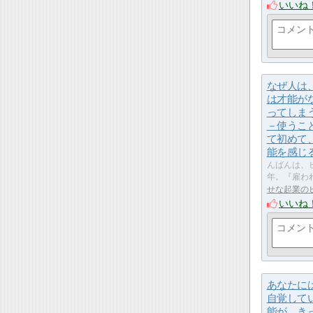
いいね
なぜ人は
は才能が
ってしま
－使うこ
て初めて
能を感じ
んばんは、ヒ
年。『雇わ
せな起業のヒ
いいね
あなたに
自覚して
能が、き