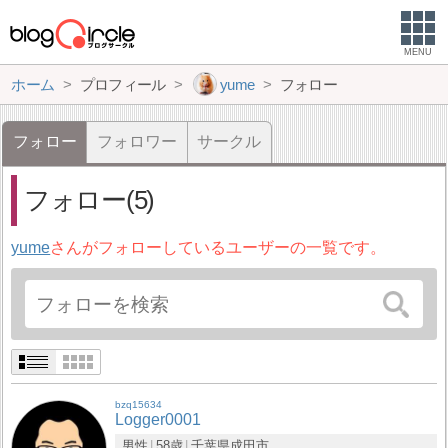
MENU
ホーム
プロフィール
yume
フォロー
フォロー
フォロワー
サークル
フォロー(5)
yume
さんがフォローしているユーザーの一覧です。
bzq15634
Logger0001
男性
58歳
千葉県
成田市