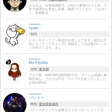
生まれは、北海道函館市。小6から家族4人で上京。大
学で物理学を専攻し卒業。職歴:ウェイター、ベルボー
イ、食材配送、…
nativesato
nyato
50代
いろいろオンライン英会話を楽しんでます。現在は正
式にネイティブキャンプに登録をしてほぼ毎日レッス
ンを受けてます。まじ…
msfl-tokyo
Ms-Florida
女性
東京都
ブログ歴・MMORPG歴約9年です。ゲームを題材に動
画作成も。ブログはFC2、アメブロを使っていました
がWordPres…
hirokibanto
バントー
男性
愛知県
新城市
パチンコオリジナル必勝法ライターのバントーです。