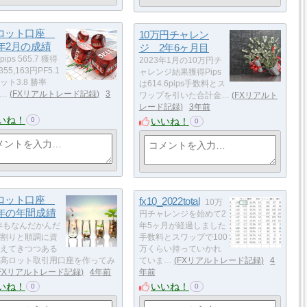
ロット口座
10万円チャレン
3年2月の成績
ジ 2年6ヶ月目
ips 565.7 獲得
2023年1月の10万円チ
55,163円PF5.1
ャレンジ結果獲得Pips
ット3.8 勝率
は614.6pips手数料とス
%…
FXリアルトレード記録
3
ワップを引いた合計金…
FXリアルト
レード記録
3年前
いね！
いいね！
0
0
ロット口座
fx10_2022total
10万
2年の年間成績
円チャレンジを始めて2
2年もなんだかんだ
年5ヶ月が経過しました
割りと順調に資
手数料とスワップで100
えてきつつある
万くらい持っていかれ
高ロット取引用口座を作ってみ
ていま…
FXリアルトレード記録
4
FXリアルトレード記録
4年前
年前
いね！
いいね！
0
0