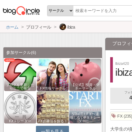
ホーム
プロフィール
ibiza
プロフィ
参加サークル
(6)
Ibiza420
ibiz
ブログを更新した
【公式】投資・マ
らここで報告
FX情報サークル
ネーサークル
フォ
4
START！FＸ〜退
FX
235
場しないFＸトレー
FXトレーダー
FX必勝法を探る！
ダーに…
大学生の
一覧を見る