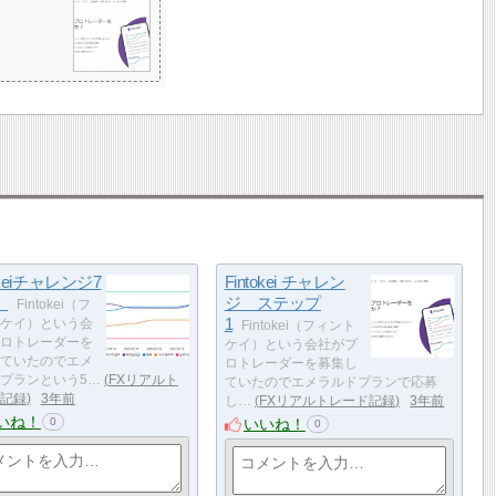
tokeiチャレンジ7
Fintokei チャレン
目
ジ ステップ
Fintokei（フ
1
ケイ）という会
Fintokei（フィント
ロトレーダーを
ケイ）という会社がプ
ていたのでエメ
ロトレーダーを募集し
プランという5…
FXリアルト
ていたのでエメラルドプランで応募
記録
3年前
し…
FXリアルトレード記録
3年前
いね！
いいね！
0
0