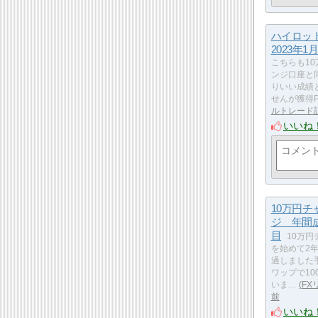
ハイロ
2023年1
こちらも1
ンジ口座と
りいい成績
せんが獲得Pip
ルトレード
いいね
10万円チ
ジ 年間
目
10万円
を始めて2
過しました
ワップで1
いま…
FX
前
いいね