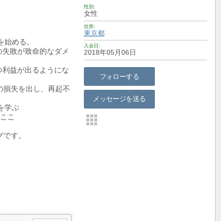
性別
女性
住所
東京都
を始める。
入会日
の失敗が致命的なダメ
2018年05月06日
つ利益が出るようにな
フォローする
万の損失を出し、再起不
メッセージを送る
を学ぶ
今ここ
グです。