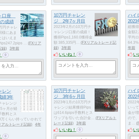
10万円チャレン
ハイ
ット口座
ジ 2年7ヶ月目
202
月の成績
2023年2月の10万円チ
総獲得p
0万円チャレ
ャレンジ口座の成績！
金額2,3
同様にあま
獲得Pips1,160.0獲得金
平均ロ
とはいえま
額 385,335円…
FXリアルトレード記
64.3
s247.2pips …
FXリア
録
3年前
年前
記録
3年前
いいね！
い
！
0
0
10万円チャレン
ハイ
ャレン
ジ 3年6ヶ月目
202
成績3年
2023年1月の10万円チ
202
チャレンジ
ャレンジ結果獲得Pips
いって
年5ヶ月が経
は614.6pips手数料とス
金が増
手数料とス
ワップを引いた合計金…
FXリアルト
ので、
00万くらい持っていかれて
レード記録
3年前
ま…
リアルトレード記録
4年
いいね！
い
0
！
0