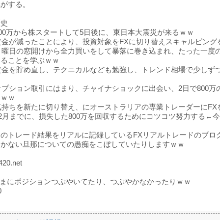
気がする。
歴史
：100万から株スタートして5日後に、東日本大震災が来るｗｗ
：資金が減ったことにより、投資対象をFXに切り替えスキャルピング
：月曜日の窓開けから全力買いをして暴落に巻き込まれ、たった一度
けることを学ぶｗｗ
：資金を貯め直し、テクニカルなども勉強し、トレンド相場で少しず
：オプション取引にはまり、チャイナショックに出会い、2日で800
ｗｗｗ
：気持ちを新たに切り替え、にオーストラリアの専業トレーダーにFX
：12月までに、損失した800万を回収するためにコツコツ努力する←
のトレード結果をリアルに記録しているFXリアルトレードのブロ
働かない旦那についての愚痴をこぼしていたりしますｗｗ
420.net
erでたまにポジションつぶやいてたり、つぶやかなかったりｗｗ
0