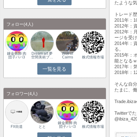
たような
トレード
2011年
フォロー
(4人)
2012年
2012年
ージを受
2014年
る。
錬金術師 肉
Dream art 夢
Wolf of
2015年
団子パパ3
空間美術ブ…
Cairns
株式情報市場
能となる
2017年
一覧を見る
2018年
そんな自分
たまに、
フォロワー
(4人)
Trade.ibiza
Twitt
@ibiza_42
錬金術師 肉
FX街道
とと
団子パパ3
株式情報市場