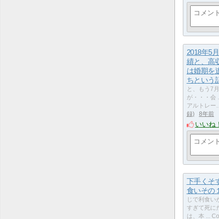
2018年
績と、高
は婚期を
ちという
と、もう7
が・・・会 ...
アルトレー
録
8年前
いいね
下手くそ
食いその
じで利食い
すぎて死に
は、本 ... Co