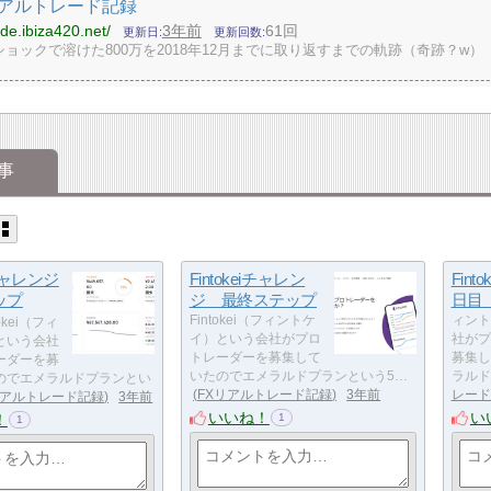
リアルトレード記録
ade.ibiza420.net/
3年前
61回
更新日
更新回数
ョックで溶けた800万を2018年12月までに取り返すまでの軌跡（奇跡？w）
事
iチャレンジ
Fintokeiチャレン
Fin
ップ
ジ 最終ステップ
日
Fintokei（フィントケ
ィント
tokei（フィ
イ）という会社がプロ
社がプ
という会社
トレーダーを募集して
募集し
ーダーを募
いたのでエメラルドプランという5…
ラルド
のでエメラルドプランとい
FXリアルトレード記録
3年前
レード
リアルトレード記録
3年前
いいね！
い
！
1
1