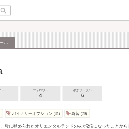
ール
a
ロー
フォロワー
参加サークル
4
6
バイナリーオプション
為替
31
29
頃、母に勧められたオリエンタルランドの株が2倍になったことから