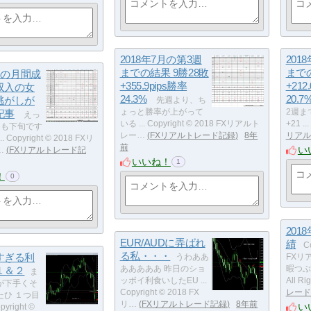
2018年7月の第3週
201
までの結果 9勝28敗
までの
5月の月間成
+355.9pips勝率
+212
収入の女
24.3%
20.7
逃がしが
先週より、ち
記事
ょっと勝率が上がって
2週ま
えっ
いる ... Copyright © 2018 FXリアルト
+21 ..
月も下旬です
レー…
FXリアルトレード記録
8年
リアル
 Copyright © 2018 FXリ
前
い
…
FXリアルトレード記
いいね！
1
！
0
201
EUR/AUDに弄ばれ
績
Co
る私・・・
すぎる利
うわああ
FXリ
１＆２
あああああ 昨日のショ
暇つぶ
ま
ッボイ利食いしたEU ...
All R
が下手くそ
Copyright © 2018 FX
レード
たひ １つ目
リ…
FXリアルトレード記録
8年前
い
pyright ©