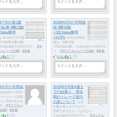
8年7月の第2週
2018年6月の月間成
結果 6勝23敗
績 9勝53敗
.0pips勝率
+202.6pips勝率
%
+14.5%
2018年7月の第
6月の月間成
での結果 6勝23敗
績は、9勝53敗
. Copyright © 2018 FXリ…
FX
+202.6pips勝 ... Copyright © 2018 FX
トレード記録
8年前
リ…
FXリアルトレード記録
8年前
いね！
いいね！
1
3
8年5月の月間成
2018年5月第4週ま
での結果と、男女
pyright © 2018
間のトレード能力
アルトレード記録
しにBOやるかも
の差について
会社
igh…
FXリアルト
が暇な時しかブログが
記録
8年前
更新できません！ なぜなら ...
いね！
Copyright © 2018 FXリ…
FXリアル
0