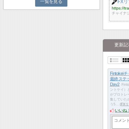
一覧を見る
FX
https://tr
チャイナシ
更新記
Fintoke
最終ステ
Day2
Fin
ントケイ）
がプロトレ
集していた
う5…
FX
いいね