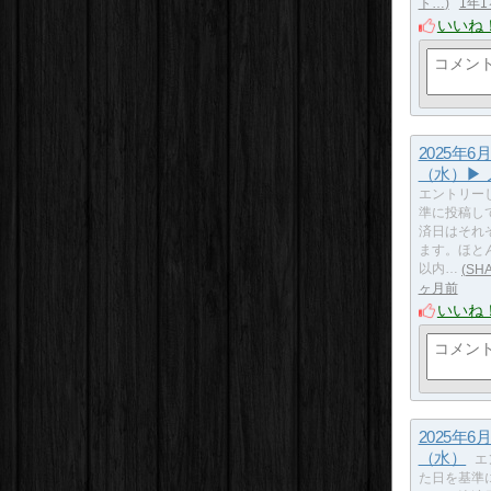
ト…
1年
いいね
2025年6
（水）▶
エントリー
準に投稿し
済日はそれ
ます。ほと
以内…
SH
ヶ月前
いいね
2025年6
（水）
エ
た日を基準