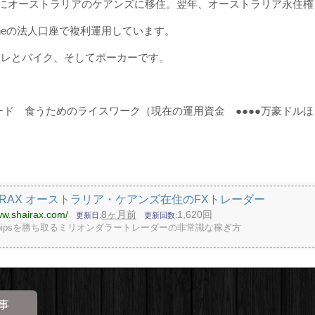
2月にオーストラリアのケアンズに移住。翌年、オーストラリア永住
stoneの法人口座で複利運用しています。
トレとバイク、そしてポーカーです。
ード 食うためのライスワーク（現在の運用資金 ●●●●万豪ドルほ
AIRAX オーストラリア・ケアンズ在住のFXトレーダー
ww.shairax.com/
8ヶ月前
1,620回
更新日
更新回数
0pipsを勝ち取るミリオンダラートレーダーの非常識な稼ぎ方
事