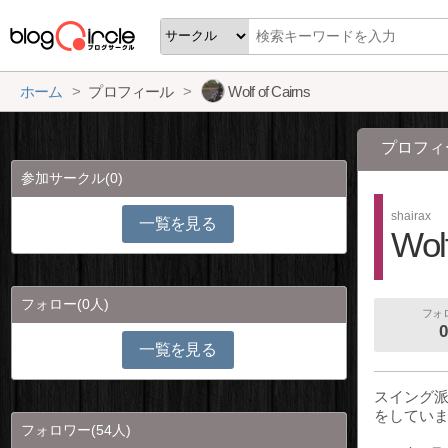
ホーム
プロフィール
Wolf of Cairns
プロフィ
参加サークル
(0)
shairax
一覧を見る
Wolf
フォロー
(0人)
フォ
0
一覧を見る
スイング派
をしてい
フォロワー
(54人)