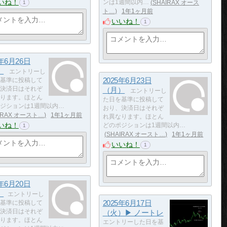
いね！
ンは1週間以内…
SHAIRAX オース
1
ト…
1年1ヶ月前
いいね！
1
5年6月26日
）
エントリーし
2025年6月23日
基準に投稿して
決済日はそれぞ
（月）
エントリーし
ります。ほとん
た日を基準に投稿して
ジションは1週間以内…
おり、決済日はそれぞ
IRAX オースト…
1年1ヶ月前
れ異なります。ほとん
いね！
どのポジションは1週間以内…
1
SHAIRAX オースト…
1年1ヶ月前
いいね！
1
5年6月20日
）
エントリーし
2025年6月17日
基準に投稿して
決済日はそれぞ
（火）▶ ノートレ
ります。ほとん
エントリーした日を基