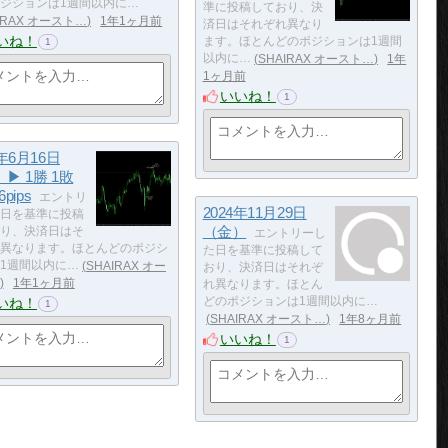
ジションは1週間以内に…
準に投稿しており、決
IRAX オースト…
1年1ヶ月前
済日はそれぞれ異なり
いね！
ます。ほとんどのポジションは1週間
1
以内に…
SHAIRAX オースト…
1年
1ヶ月前
いいね！
1
5年6月16日
▶ 1勝 1敗
6pips
エントリ
2024年11月29日
日を基準に投稿
（金）
り、決済日はそ
エントリーし
異なります。ほとんどのポジシ
た日を基準に投稿して
1週間以内に…
SHAIRAX オー
おり、決済日はそれぞ
1年1ヶ月前
れ異なります。ほとん
いね！
どのポジションは1週間以内に…
1
SHAIRAX オースト…
1年8ヶ月前
いいね！
1