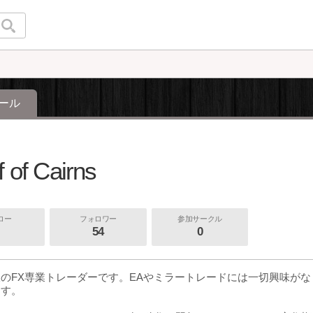
ール
 of Cairns
ロー
フォロワー
参加サークル
54
0
のFX専業トレーダーです。EAやミラートレードには一切興味が
ます。