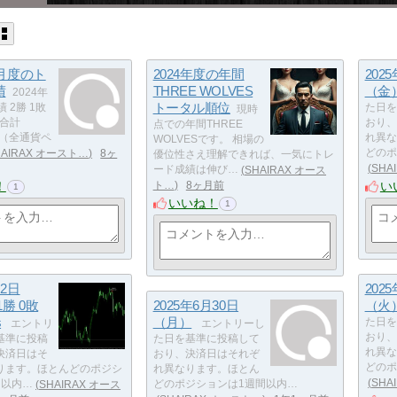
1月度のト
2024年度の年間
202
績
THREE WOLVES
（金
2024年
トータル順位
 2勝 1敗
た日を
現時
 合計
おり、
点での年間THREE
ps （全通貨ペ
れ異な
WOLVESです。 相場の
HAIRAX オースト…
8ヶ
どのポ
優位性さえ理解できれば、一気にトレ
SHA
ード成績は伸び…
SHAIRAX オース
！
い
ト…
8ヶ月前
1
いいね！
1
月2日
202
勝 0敗
2025年6月30日
（火
s
（月）
た日を
エントリ
エントリーし
おり、
基準に投稿
た日を基準に投稿して
れ異な
決済日はそ
おり、決済日はそれぞ
どのポ
ります。ほとんどのポジシ
れ異なります。ほとん
SHA
間以内…
SHAIRAX オース
どのポジションは1週間以内…