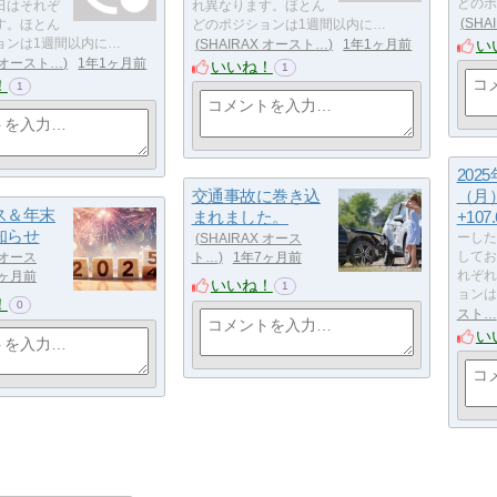
どのポ
日はそれぞ
れ異なります。ほとん
SHA
す。ほとん
どのポジションは1週間以内に…
い
ョンは1週間以内に…
SHAIRAX オースト…
1年1ヶ月前
X オースト…
1年1ヶ月前
いいね！
1
！
1
202
交通事故に巻き込
（月）
ス＆年末
まれました。
+107.
知らせ
SHAIRAX オース
ーした
 オース
ト…
1年7ヶ月前
してお
8ヶ月前
れぞれ
いいね！
1
ョンは
！
0
スト…
い