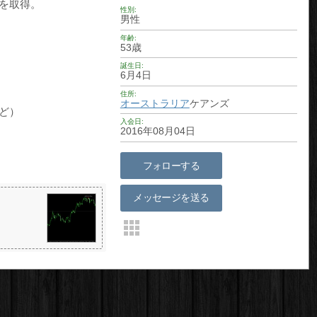
権を取得。
性別
男性
年齢
53歳
誕生日
6月4日
住所
オーストラリア
ケアンズ
ど）
入会日
2016年08月04日
フォローする
メッセージを送る