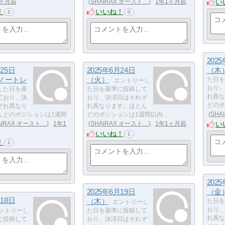
い
1ヶ月前
SHAIRAX オースト…
1年1ヶ月前
！
いいね！
1
0
202
月25日
2025年6月24日
（木
 ノートレ
（火）
た日を
エントリーし
おり、
した日を基
た日を基準に投稿して
れ異な
ており、決
おり、決済日はそれぞ
どのポ
ぞれ異なり
れ異なります。ほとん
SHA
んどのポジションは1週間
どのポジションは1週間以内…
い
AIRAX オースト…
1年1
SHAIRAX オースト…
1年1ヶ月前
いいね！
1
！
1
202
2025年6月19日
（金
月18日
（木）
た日を
エントリーし
おり、
ントリーし
た日を基準に投稿して
れ異な
に投稿して
おり、決済日はそれぞ