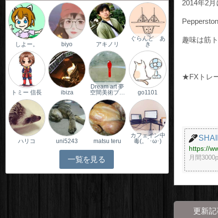
2014年
Pepper
ぐらんど あ
趣味は筋
しよー。
biyo
アキノリ
き
★FXトレ
Dream art 夢
トミー 信長
ibiza
空間美術ブ…
go1101
カフェイン中
SH
ハリコ
uni5243
matsu teru
毒(。´･ω･)
https://w
月間300
一覧を見る
更新記