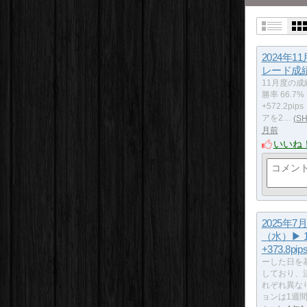
2024年1
レード成
11月度の成績
勝率 66.7%
+572.2pi
アを2…
S
月前
いいね
2025年7
（水）▶ 1
+373.8pip
ーした日を
しており、
れぞれ異な
ョンは1週