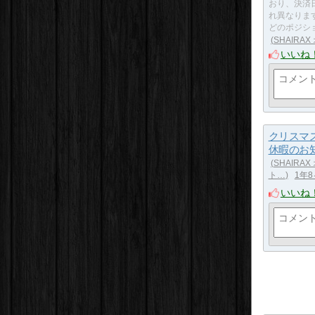
おり、決済
れ異なりま
どのポジシ
SHAIRA
いいね
クリスマ
休暇のお
SHAIRAX
ト…
1年
いいね