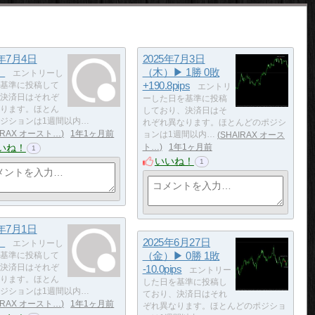
5年7月4日
2025年7月3日
）
（木）▶ 1勝 0敗
エントリーし
+190.8pips
基準に投稿して
エントリ
決済日はそれぞ
ーした日を基準に投稿
ります。ほとん
しており、決済日はそ
ジションは1週間以内…
れぞれ異なります。ほとんどのポジシ
IRAX オースト…
1年1ヶ月前
ョンは1週間以内…
SHAIRAX オース
いね！
ト…
1年1ヶ月前
1
いいね！
1
5年7月1日
）
2025年6月27日
エントリーし
（金）▶ 0勝 1敗
基準に投稿して
決済日はそれぞ
-10.0pips
エントリー
ります。ほとん
した日を基準に投稿し
ジションは1週間以内…
ており、決済日はそれ
IRAX オースト…
1年1ヶ月前
ぞれ異なります。ほとんどのポジショ