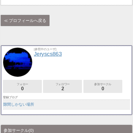
プロフィールへ戻る
[参照中のユーザ]
Jeryscs863
フォロー
フォロワー
参加サークル
0
2
0
登録ブログ
隙間しかない場所
参加サークル
(0)