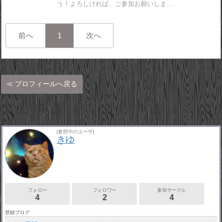
う！よろしければ、ご参加お願いしま…
前へ
1
次へ
プロフィールへ戻る
[参照中のユーザ]
きゆ
フォロー
フォロワー
参加サークル
4
2
4
登録ブログ