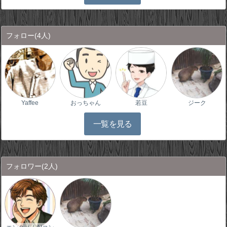
フォロー
(4人)
Yaffee
おっちゃん
若豆
ジーク
一覧を見る
フォロワー
(2人)