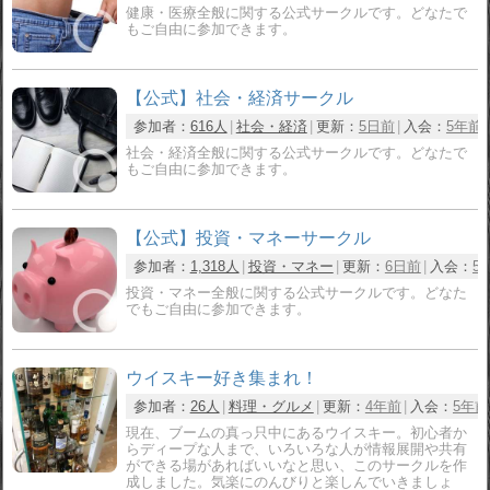
健康・医療全般に関する公式サークルです。どなたで
もご自由に参加できます。
【公式】社会・経済サークル
参加者：
616人
社会・経済
更新：
5日前
入会：
5年前
社会・経済全般に関する公式サークルです。どなたで
もご自由に参加できます。
【公式】投資・マネーサークル
参加者：
1,318人
投資・マネー
更新：
6日前
入会：
5
投資・マネー全般に関する公式サークルです。どなた
でもご自由に参加できます。
ウイスキー好き集まれ！
参加者：
26人
料理・グルメ
更新：
4年前
入会：
5年前
現在、ブームの真っ只中にあるウイスキー。初心者か
らディープな人まで、いろいろな人が情報展開や共有
ができる場があればいいなと思い、このサークルを作
成しました。気楽にのんびりと楽しんでいきましょ