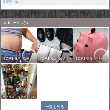
きゆの日記
参加サークル
(4)
【公式】健康・医療サー
【公式】社会・経済サー
【公式】投資・マネーサ
クル
クル
ークル
ウイスキー好き集まれ！
一覧を見る