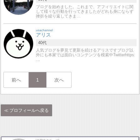
ブログを始めました。これまで、アフィリエイトに関
して様々な行動を行ってきましたがどれも身にならず
挫折を繰り返してきま…
usachannel
アリス
40代
人気ブログを夢見て更新を続けるアリスですブログ以
外にも本家では面白いコンテンツを模索中Twitterhttps:
…
前へ
1
次へ
プロフィールへ戻る