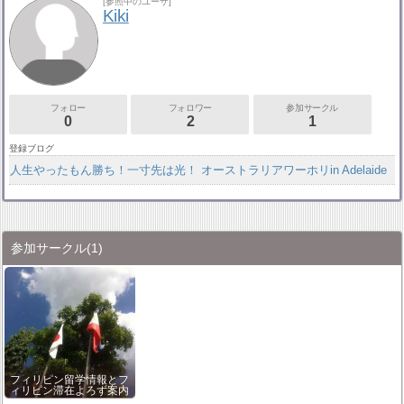
[参照中のユーザ]
Kiki
フォロー
フォロワー
参加サークル
0
2
1
登録ブログ
人生やったもん勝ち！一寸先は光！ オーストラリアワーホリin Adelaide
参加サークル
(1)
フィリピン留学情報とフ
ィリピン滞在よろず案内