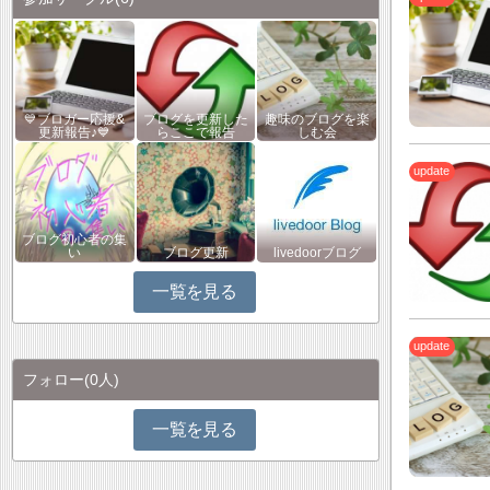
💙ブロガー応援&
ブログを更新した
趣味のブログを楽
更新報告♪💙
らここで報告
しむ会
ブログ初心者の集
い
ブログ更新
livedoorブログ
一覧を見る
フォロー
(0人)
一覧を見る