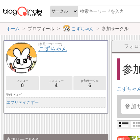
ホーム
プロフィール
こずちゃん
参加サークル
[参照中のユーザ]
フォロ
こずちゃん
参加
フォロー
フォロワー
参加サークル
0
4
6
こずちゃ
登録ブログ
エブリデイこずー
参加サークル
(6)