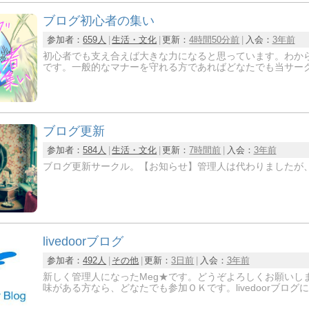
ブログ初心者の集い
参加者：
659人
生活・文化
更新：
4時間50分前
入会：
3年前
初心者でも支え合えば大きな力になると思っています。わか
です。一般的なマナーを守れる方であればどなたでも当サー
ブログ更新
参加者：
584人
生活・文化
更新：
7時間前
入会：
3年前
ブログ更新サークル。【お知らせ】管理人は代わりましたが
livedoorブログ
参加者：
492人
その他
更新：
3日前
入会：
3年前
新しく管理人になったMeg★です。どうぞよろしくお願いします。(*^
味がある方なら、どなたでも参加ＯＫです。livedoorブロ