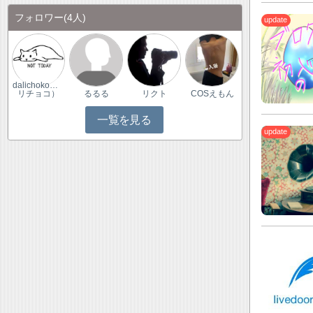
フォロワー
(4人)
dalichoko（ダ
リチョコ）
るるる
リクト
COSえもん
一覧を見る