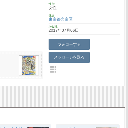
性別
女性
住所
東京都
文京区
入会日
2017年07月06日
フォローする
メッセージを送る