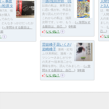
り～事故
一路/浅田次郎 01
人間
～/松原タ
と3
以前の私は、東野圭吾
に恋い焦がれ、作品を
は、蜷
8年7月、怪
貪り読んだのですが、
「人間
族が購入
これからの私は、浅田
人の女
んでみたら
次郎です。いや、もう…
～学問をす
ました
。どんなきっかけだったか
る眼目は、自己…
6年前
っ…
…
～学問をする眼目は、
いいね！
己…
年前
0
い
！
1
芸妓峰子花いくさ/
岩崎峰子
漫画・紅匂
ふ/大和和紀、漫画・カ
ツシン〜さみしがりや
の天才〜/吉本浩二から
興味を持ち、読んでみました…
～学
問をする眼目は、自己…
9年前
いいね！
0