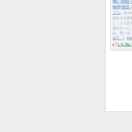
怖い間取
物件怪談
ニシ
201
談好きな家
し、ふと読
面白かった
は、思い出
自己…
6
いいね