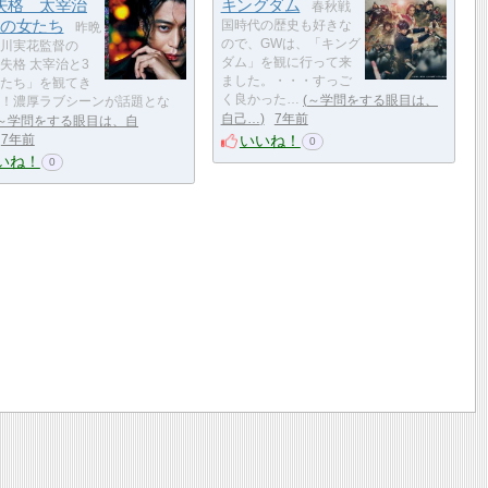
失格 太宰治
キングダム
春秋戦
人の女たち
国時代の歴史も好きな
昨晩
ので、GWは、「キング
川実花監督の
ダム」を観に行って来
失格 太宰治と3
ました。・・・すっご
たち」を観てき
く良かった…
～学問をする眼目は、
！濃厚ラブシーンが話題とな
自己…
7年前
～学問をする眼目は、自
いいね！
7年前
0
いね！
0