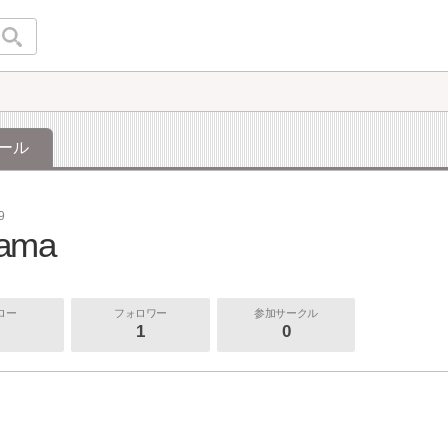
ール
9
ama
ロー
フォロワー
参加サークル
1
0