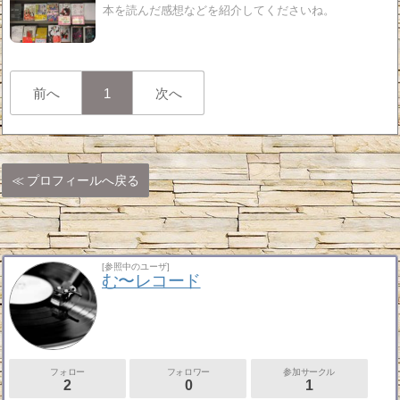
本を読んだ感想などを紹介してくださいね。
前へ
1
次へ
プロフィールへ戻る
[参照中のユーザ]
む〜レコード
フォロー
フォロワー
参加サークル
2
0
1