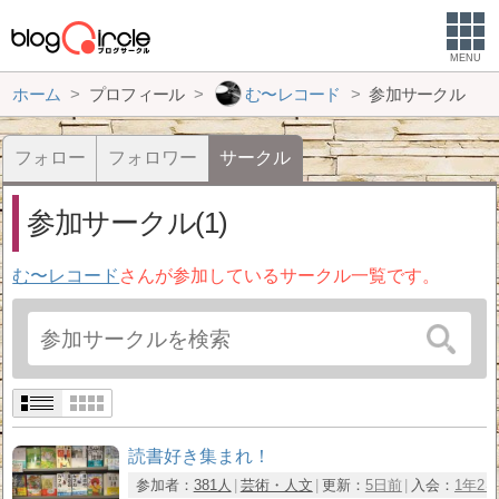
MENU
ホーム
プロフィール
む〜レコード
参加サークル
フォロー
フォロワー
サークル
参加サークル(1)
む〜レコード
さんが参加しているサークル一覧です。
読書好き集まれ！
参加者：
381人
芸術・人文
更新：
5日前
入会：
1年2