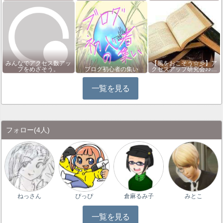
みんなでアクセス数アッ
【風をおこそう☆彡】ア
プをめざそう。
ブログ初心者の集い
クセスアップ研究会♪♪…
一覧を見る
フォロー
(4人)
ねっさん
ぴっぴ
倉麻るみ子
みとこ
一覧を見る