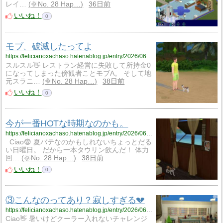
レイ…
🌞No. 28 Hap…
36日前
いいね！
0
モブ、破滅したってよ
https://felicianoxachaso.hatenablog.jp/entry/2026/06/29/214054
スルスル👋 レストラン経営に失敗して所持金0
になってしまった傍観者ことモブA。 そして地
元スラニ…
🌞No. 28 Hap…
38日前
いいね！
0
今が一番HOTな時期なのかも。
https://felicianoxachaso.hatenablog.jp/entry/2026/06/14/204649
Ciao😨 夏バテなのかもしれないちょっとだる
い日曜日。 だから一本タウリン飲んだ！ 体力
回…
🌞No. 28 Hap…
38日前
いいね！
0
③こんなのってあり？寂しすぎる💔
https://felicianoxachaso.hatenablog.jp/entry/2026/06/20/045112
Ciao👋 暑いけどクーラー入れないチャレンジ