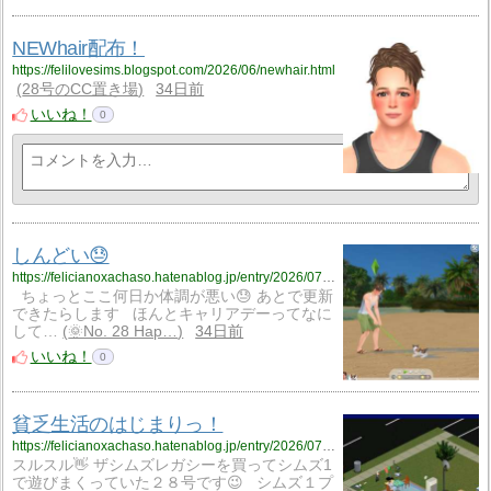
NEWhair配布！
https://felilovesims.blogspot.com/2026/06/newhair.html
28号のCC置き場
34日前
いいね！
0
しんどい😓
https://felicianoxachaso.hatenablog.jp/entry/2026/07/03/145302
ちょっとここ何日か体調が悪い😓 あとで更新
できたらします ほんとキャリアデーってなに
して…
🌞No. 28 Hap…
34日前
いいね！
0
貧乏生活のはじまりっ！
https://felicianoxachaso.hatenablog.jp/entry/2026/07/01/204206
スルスル👋 ザシムズレガシーを買ってシムズ1
で遊びまくっていた２８号です😉 シムズ１プ