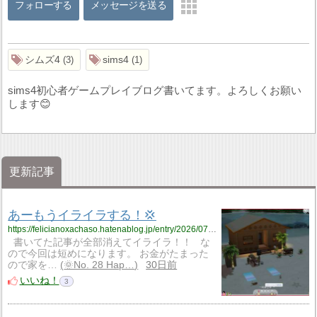
フォローする
メッセージを送る
シムズ4
sims4
3
1
sims4初心者ゲームプレイブログ書いてます。よろしくお願い
します😊
更新記事
あーもうイライラする！💢
https://felicianoxachaso.hatenablog.jp/entry/2026/07/08/085342
書いてた記事が全部消えてイライラ！！ な
ので今回は短めになります。 お金がたまった
ので家を…
🌞No. 28 Hap…
30日前
いいね！
3