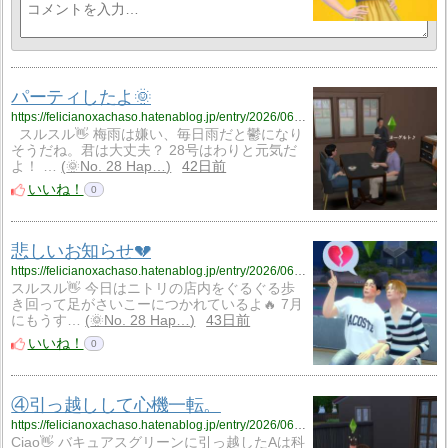
パーティしたよ🌞
https://felicianoxachaso.hatenablog.jp/entry/2026/06/25/213807
スルスル👋 梅雨は嫌い、毎日雨だと鬱になり
そうだね。君は大丈夫？ 28号はわりと元気だ
よ！ …
🌞No. 28 Hap…
42日前
いいね！
0
悲しいお知らせ💔
https://felicianoxachaso.hatenablog.jp/entry/2026/06/24/204708
スルスル👋 今日はニトリの店内をぐるぐる歩
き回って足がさいこーにつかれているよ🔥 7月
にもうす…
🌞No. 28 Hap…
43日前
いいね！
0
④引っ越しして心機一転。
https://felicianoxachaso.hatenablog.jp/entry/2026/06/21/225223
Ciao👋 バキュアスグリーンに引っ越したAは科