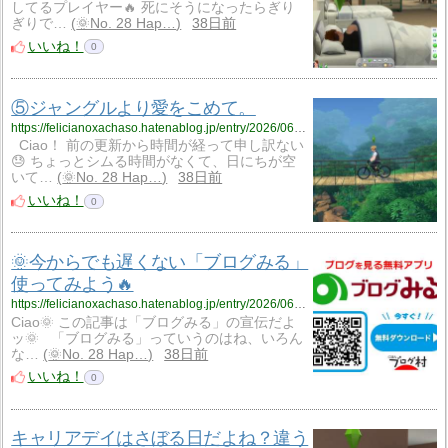
してるプレイヤー🔥 死にそうになったらぎり
ぎりで…
🌞No. 28 Hap…
38日前
いいね！
0
⑤ジャングルより愛をこめて。
https://felicianoxachaso.hatenablog.jp/entry/2026/06/24/060000
Ciao！ 前の更新から時間が経って申し訳ない
😓 ちょっとシムる時間がなくて、日にちが空
いて…
🌞No. 28 Hap…
38日前
いいね！
0
🌞今からでも遅くない「ブログみる」
使ってみよう🔥
https://felicianoxachaso.hatenablog.jp/entry/2026/06/24/084217
Ciao🌞 この記事は「ブログみる」の宣伝だよ
ッ🌞 「ブログみる」っていうのはね、いろん
な…
🌞No. 28 Hap…
38日前
いいね！
0
キャリアデイはさぼる日だよね？違う