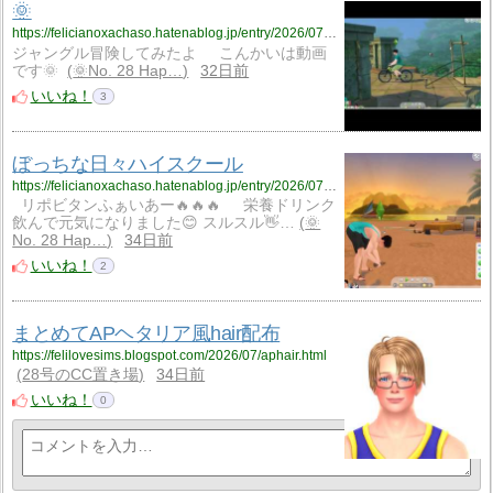
🌞
https://felicianoxachaso.hatenablog.jp/entry/2026/07/06/055018
ジャングル冒険してみたよ こんかいは動画
です🌞
🌞No. 28 Hap…
32日前
いいね！
3
ぼっちな日々ハイスクール
https://felicianoxachaso.hatenablog.jp/entry/2026/07/03/192032
リポビタンふぁいあー🔥🔥🔥 栄養ドリンク
飲んで元気になりました😊 スルスル👋…
🌞
No. 28 Hap…
34日前
いいね！
2
まとめてAPヘタリア風hair配布
https://felilovesims.blogspot.com/2026/07/aphair.html
28号のCC置き場
34日前
いいね！
0