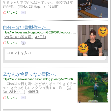
学者キャリアでがんばっていた。 高校では友
達が誰…
🌞No. 28 Hap…
46日前
いいね！
0
自分っぽい髪型作った。
https://felilovesims.blogspot.com/2026/06/blog-post_20.html
28号のCC置き場
47日前
いいね！
0
②なんか物足りない冒険‥。
https://felicianoxachaso.hatenablog.jp/entry/2026/06/18/144609
Ciao🌞今日も暑いけどがんばって生きてるッ
👊 生きたあかしにスクショ残す🔥 昨…
🌞
No. 28 Hap…
49日前
いいね！
0