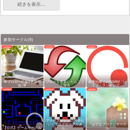
続きを表示…
参加サークル
(9)
💙ブロガー応援&更新報
ブログを更新したらここ
相乗効果でWINWIN!「は
告♪💙
で報告
てブ・ランキング…
アクセスアップのお手伝
い！ブログサークルあ
『はてなブログ』サーク
【公式】ゲームサークル
ん…
ル