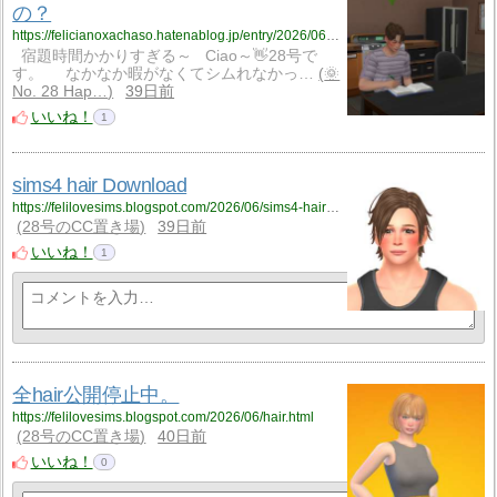
の？
https://felicianoxachaso.hatenablog.jp/entry/2026/06/28/033617
宿題時間かかりすぎる～ Ciao～👋28号で
す。 なかなか暇がなくてシムれなかっ…
🌞
No. 28 Hap…
39日前
いいね！
1
sims4 hair Download
https://felilovesims.blogspot.com/2026/06/sims4-hair-download.html
28号のCC置き場
39日前
いいね！
1
全hair公開停止中。
https://felilovesims.blogspot.com/2026/06/hair.html
28号のCC置き場
40日前
いいね！
0