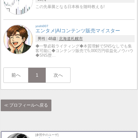
この先暴騰となる日本株を随時教える!
yoshi007
エンタメ|AIコンテンツ販売マイスター
男性
48歳
北海道
札幌市
◆一撃必殺ライティング◆本質理解でSNSなしでも集
客可能に◆コンテンツ販売で5,000万円収益化ノウハウ
◆SNS歴…
前へ
1
次へ
プロフィールへ戻る
[参照中のユーザ]