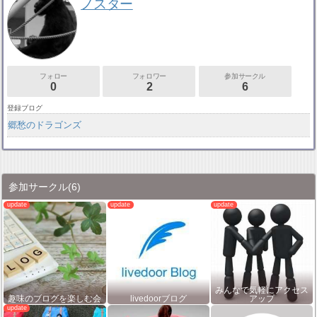
ノスター
フォロー
フォロワー
参加サークル
0
2
6
登録ブログ
郷愁のドラゴンズ
参加サークル
(6)
みんなで気軽にアクセス
趣味のブログを楽しむ会
livedoorブログ
アップ