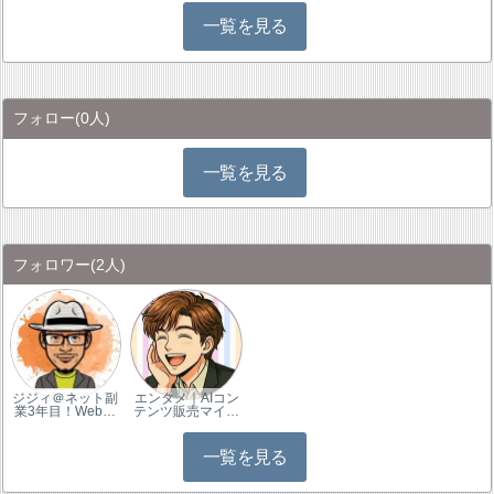
一覧を見る
フォロー
(0人)
一覧を見る
フォロワー
(2人)
ジジィ＠ネット副
エンタメ｜AIコン
業3年目！Web…
テンツ販売マイ…
一覧を見る