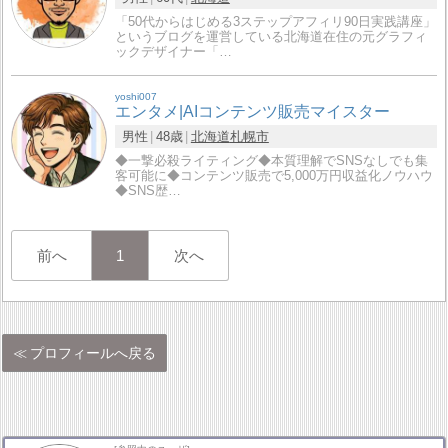
「50代からはじめる3ステップアフィリ90日実践講座」
というブログを運営している北海道在住の元グラフィ
ックデザイナー「…
yoshi007
エンタメ|AIコンテンツ販売マイスター
男性
48歳
北海道
札幌市
◆一撃必殺ライティング◆本質理解でSNSなしでも集
客可能に◆コンテンツ販売で5,000万円収益化ノウハウ
◆SNS歴…
前へ
1
次へ
プロフィールへ戻る