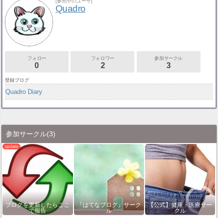
[参照中のユーザ]
Quadro
フォロー
フォロワー
参加サークル
0
2
3
登録ブログ
Quadro Diary
参加サークル
(3)
ブログを更新したらここ
『はてなブログ』サーク
【公式】健康・医療サー
で報告
ル
クル