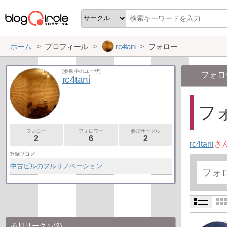
ホーム
プロフィール
rc4tani
フォロー
[参照中のユーザ]
フォロ
rc4tani
フォ
フォロー
フォロワー
参加サークル
2
6
2
rc4tani
さ
登録ブログ
中古ビルのフルリノベーション
参加サークル
(2)