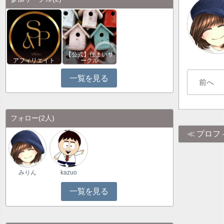
【公式】住まいサ
アフィリエイト
ークル
一覧を見る
前へ
フォロー
(2人)
プロフ
みりん
kazuo
一覧を見る