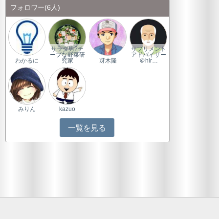
フォロワー
(6人)
サラダ男?チ
サプリメント
ープな野菜研
アドバイザー
わかるに
究家
冴木隆
＠hir…
みりん
kazuo
一覧を見る