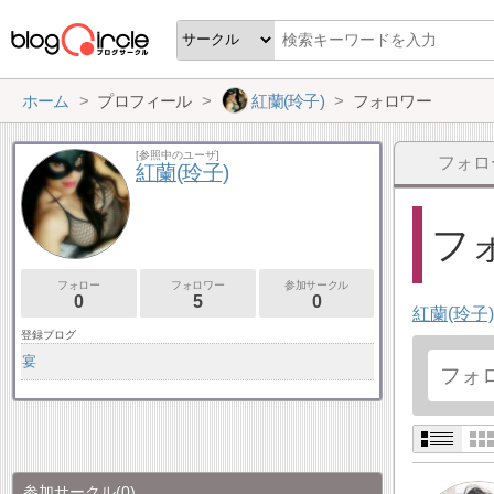
ホーム
プロフィール
紅蘭(玲子)
フォロワー
[参照中のユーザ]
フォロ
紅蘭(玲子)
フォ
フォロー
フォロワー
参加サークル
0
5
0
紅蘭(玲子)
登録ブログ
宴
参加サークル
(0)