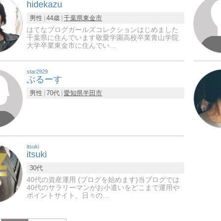
hidekazu
男性
44歳
千葉県
東金市
はてなブログガールズコレクションはじめました
千葉県に住んでいます敬愛学園高校卒業青山学院
大学卒業東金市に住んでい…
star2929
ぶるーす
男性
70代
愛知県
半田市
itsuki
itsuki
30代
40代の資産運用 (ブログを始めます)当ブログでは
40代のサラリーマンがお小遣いをどこまで運用や
ポイントサイト、日々の…