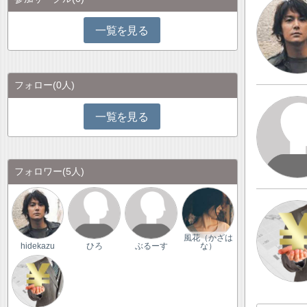
一覧を見る
フォロー
(0人)
一覧を見る
フォロワー
(5人)
風花（かざは
hidekazu
ひろ
ぶるーす
な）