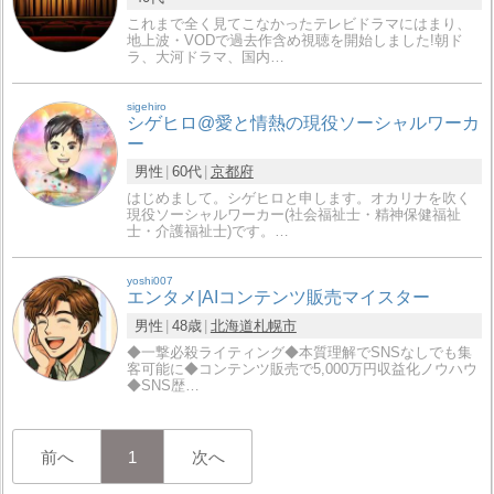
これまで全く見てこなかったテレビドラマにはまり、
地上波・VODで過去作含め視聴を開始しました!朝ド
ラ、大河ドラマ、国内…
sigehiro
シゲヒロ@愛と情熱の現役ソーシャルワーカ
ー
男性
60代
京都府
はじめまして。シゲヒロと申します。オカリナを吹く
現役ソーシャルワーカー(社会福祉士・精神保健福祉
士・介護福祉士)です。…
yoshi007
エンタメ|AIコンテンツ販売マイスター
男性
48歳
北海道
札幌市
◆一撃必殺ライティング◆本質理解でSNSなしでも集
客可能に◆コンテンツ販売で5,000万円収益化ノウハウ
◆SNS歴…
前へ
1
次へ