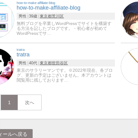
how-to-make-affiliate-blog
how-to-make-affiliate-blog
男性
39歳
東京都
荒川区
無料ブログを卒業しWordPressでサイトを構築す
る方法を記したブログです。・初心者が初めて
WordPressでサ…
tratra
tratra
男性
40代
東京都
世田谷区
東京のサラリーマンです。※2022年現在、各ブロ
グ、更新の予定はございません。本アカウントは
閲覧用に残しております…
1
次へ
ィールへ戻る