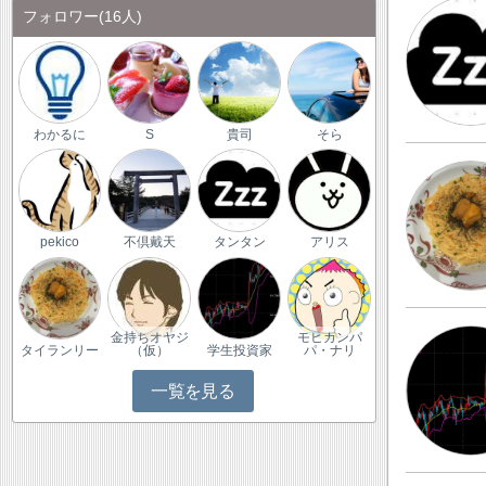
フォロワー
(16人)
わかるに
S
貴司
そら
pekico
不倶戴天
タンタン
アリス
金持ちオヤジ
モヒカンパ
タイランリー
（仮）
学生投資家
パ・ナリ
一覧を見る