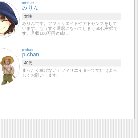
mirin-aff
みりん
女性
みりんです。アフィリエイトやアドセンスをして
います。もうすぐ還暦になってしまう50代主婦で
す。月収100万円達成!…
p-chan
p-chan
40代
まったく稼げないアフィリエイターです(^^;)よろ
しくお願いします。