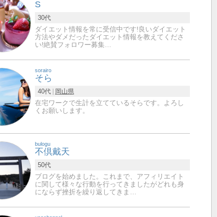
S
30代
ダイエット情報を常に受信中です!良いダイエット
方法やダメだったダイエット情報を教えてくださ
い!絶賛フォロワー募集…
sorairo
そら
40代
岡山県
在宅ワークで生計を立てているそらです。よろし
くお願いします。
bulogu
不倶戴天
50代
ブログを始めました。これまで、アフィリエイト
に関して様々な行動を行ってきましたがどれも身
にならず挫折を繰り返してきま…