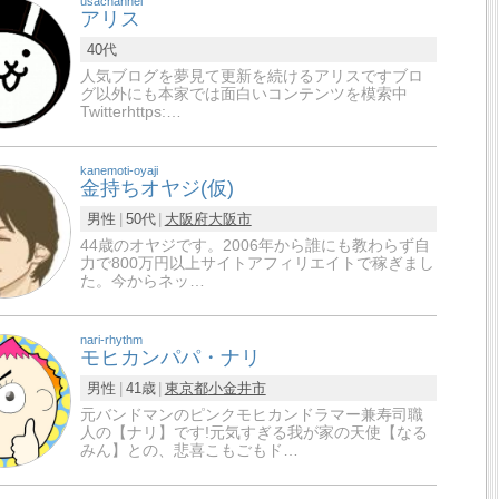
usachannel
アリス
40代
人気ブログを夢見て更新を続けるアリスですブロ
グ以外にも本家では面白いコンテンツを模索中
Twitterhttps:…
kanemoti-oyaji
金持ちオヤジ(仮)
男性
50代
大阪府
大阪市
44歳のオヤジです。2006年から誰にも教わらず自
力で800万円以上サイトアフィリエイトで稼ぎまし
た。今からネッ…
nari-rhythm
モヒカンパパ・ナリ
男性
41歳
東京都
小金井市
元バンドマンのピンクモヒカンドラマー兼寿司職
人の【ナリ】です!元気すぎる我が家の天使【なる
みん】との、悲喜こもごもド…