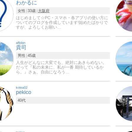
わかるに
女性
33歳
大阪府
はじめまして☆PC・スマホ・各アプリの使い方に
ついてのブログを作成しています!始めたばかりで
すが、よろしくお願い…
affplan
貴司
男性
45歳
人生がどんなに大変でも、絶対にあきらめない。
だって『私の未来に、私が一番 期待しているか
ら。』さぁ、自由になろう…
kotea02
pekico
40代