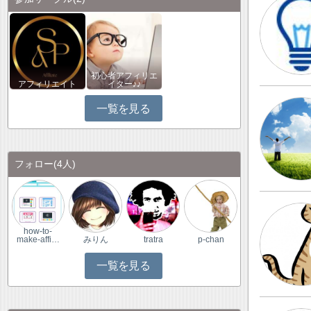
初心者アフィリエ
アフィリエイト
イター♪♪
一覧を見る
フォロー
(4人)
how-to-
make-affi…
みりん
tratra
p-chan
一覧を見る