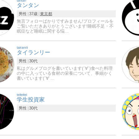
tantan
タンタン
男性
37歳
東京都
無言フォローばかりですみません!プロフィールを
ご覧いただきありがとうございます!睡眠不足・不
眠症など睡眠に関する悩…
tairanrii
タイランリー
男性
30代
私はグルメブログを書いています(´∀`)食べた料理
の中に入っている食材の栄養について、事細かく
書いています(´∀`…
teiteitei
学生投資家
男性
30代