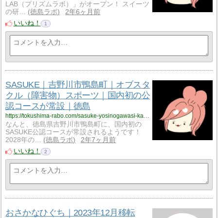
LAB（プリズムラボ）」がオープン！ スイーツ
の研…
徳島ラボ
2年6ヶ月前
いいね！
1
SASUKE｜吉野川市鴨島町｜オブスタ
クル（障害物）スポーツ｜国内初の公
認コースが常設｜徳島
https://tokushima-rabo.com/sasuke-yosinogawasi-kamozima/?utm_source=rss&utm_medium=rss&utm_campaign=sasuke-yosinogawasi-kamozima
なんと、徳島県吉野川市鴨島町に、国内初の
SASUKE公認コースが常設されるようです！
2028年の…
徳島ラボ
2年7ヶ月前
いいね！
2
おさかなひぐち｜2023年12月移転