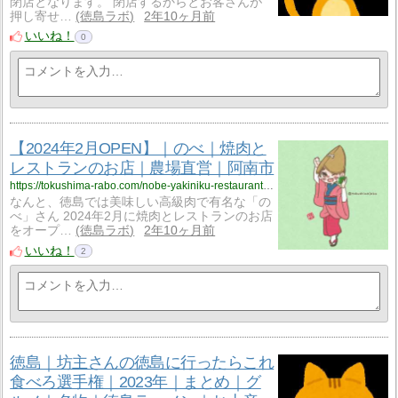
閉店となります。 閉店するからとお客さんが
押し寄せ…
徳島ラボ
2年10ヶ月前
いいね！
0
【2024年2月OPEN】｜のべ｜焼肉と
レストランのお店｜農場直営｜阿南市
https://tokushima-rabo.com/nobe-yakiniku-restaurant-anancity/?utm_source=rss&utm_medium=rss&utm_campaign=nobe-yakiniku-restaurant-anancity
なんと、徳島では美味しい高級肉で有名な「の
べ」さん 2024年2月に焼肉とレストランのお店
をオープ…
徳島ラボ
2年10ヶ月前
いいね！
2
徳島｜坊主さんの徳島に行ったらこれ
食べろ選手権｜2023年｜まとめ｜グ