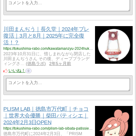
川田まんぢう｜長久堂｜2024年プレ
復活｜3月と8月｜2025年に完全復
活！？
https://tokushima-rabo.com/kawatamanzyu-2024hukkatu/?utm_source=rss&utm_medium=rss&utm_campaign=kawatamanzyu-2024hukkatu
2023年10月31日に、惜しまれながら閉店した
川田まんぢうさん その後、ディープブランデ
ィングさ…
徳島ラボ
2年5ヶ月前
いいね！
0
PLISM LAB｜徳島市万代町｜チョコ
｜世界大会優勝｜柴田パティシエ｜
2024年2月3日OPEN
https://tokushima-rabo.com/plism-lab-sibata-patissier-bandaityou/?utm_source=rss&utm_medium=rss&utm_campaign=plism-lab-sibata-patissier-bandaityou
徳島市万代町に2024年2月3日、「PRISM