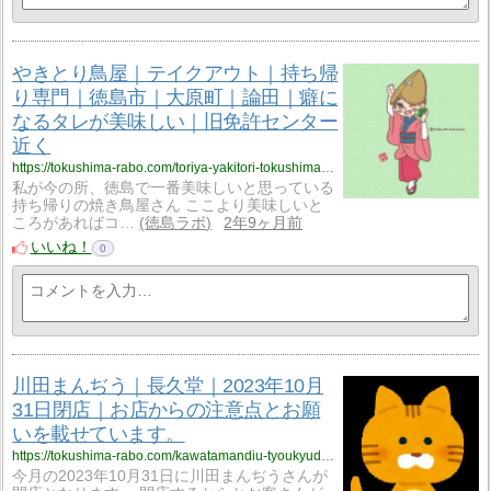
やきとり鳥屋｜テイクアウト｜持ち帰
り専門｜徳島市｜大原町｜論田｜癖に
なるタレが美味しい｜旧免許センター
近く
https://tokushima-rabo.com/toriya-yakitori-tokushimasi-oobaratyou-motikaeri/?utm_source=rss&utm_medium=rss&utm_campaign=toriya-yakitori-tokushimasi-oobaratyou-motikaeri
私が今の所、徳島で一番美味しいと思っている
持ち帰りの焼き鳥屋さん ここより美味しいと
ころがあればコ…
徳島ラボ
2年9ヶ月前
いいね！
0
川田まんぢう｜長久堂｜2023年10月
31日閉店｜お店からの注意点とお願
いを載せています。
https://tokushima-rabo.com/kawatamandiu-tyoukyudo-heiden-kounyu/?utm_source=rss&utm_medium=rss&utm_campaign=kawatamandiu-tyoukyudo-heiden-kounyu
今月の2023年10月31日に川田まんぢうさんが