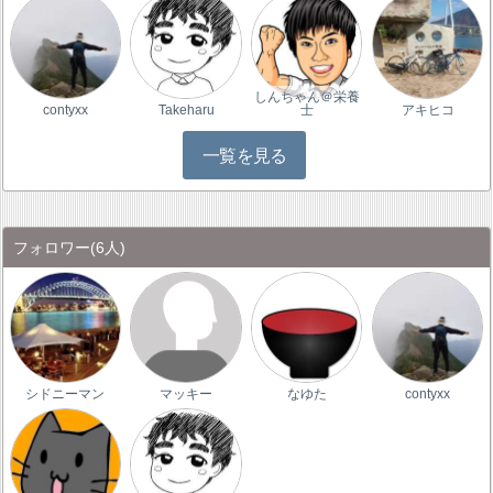
しんちゃん＠栄養
contyxx
Takeharu
士
アキヒコ
一覧を見る
フォロワー
(6人)
シドニーマン
マッキー
なゆた
contyxx