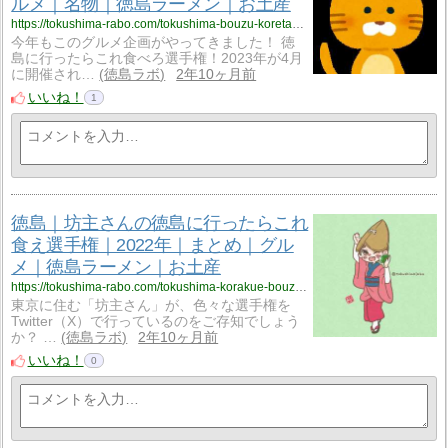
ルメ｜名物｜徳島ラーメン｜お土産
https://tokushima-rabo.com/tokushima-bouzu-koretabero-2023/?utm_source=rss&utm_medium=rss&utm_campaign=tokushima-bouzu-koretabero-2023
今年もこのグルメ企画がやってきました！ 徳
島に行ったらこれ食べろ選手権！2023年が4月
に開催され…
徳島ラボ
2年10ヶ月前
いいね！
1
徳島｜坊主さんの徳島に行ったらこれ
食え選手権｜2022年｜まとめ｜グル
メ｜徳島ラーメン｜お土産
https://tokushima-rabo.com/tokushima-korakue-bouzu-2022/?utm_source=rss&utm_medium=rss&utm_campaign=tokushima-korakue-bouzu-2022
東京に住む「坊主さん」が、色々な選手権を
Twitter（X）で行っているのをご存知でしょう
か？ …
徳島ラボ
2年10ヶ月前
いいね！
0