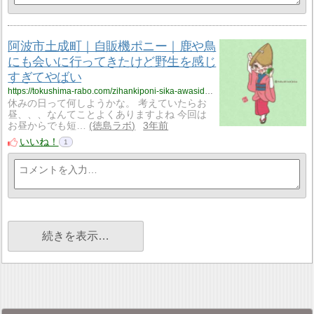
阿波市土成町｜自販機ポニー｜鹿や鳥
にも会いに行ってきたけど野生を感じ
すぎてやばい
https://tokushima-rabo.com/zihankiponi-sika-awasidonarityou/?utm_source=rss&utm_medium=rss&utm_campaign=zihankiponi-sika-awasidonarityou
休みの日って何しようかな。 考えていたらお
昼、、、なんてことよくありますよね 今回は
お昼からでも短…
徳島ラボ
3年前
いいね！
1
続きを表示…