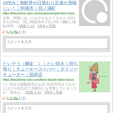
OPEN｜海鮮丼や日替わり定食が美味
しい！｜阿南市｜羽ノ浦町
https://tokushima-rabo.com/osakanahiguti-item-hanoura-lunch-kaisendon/?utm_source=rss&utm_medium=rss&utm_campaign=osakanahiguti-item-hanoura-lunch-kaisendon
以前、阿南にあったおさかなひぐちさん 2023
年12月8日、同じ阿南市内ですが羽ノ浦町に移
転OPE…
徳島ラボ
2年8ヶ月前
いいね！
0
たいぞう（鯛走゛）｜たい焼き｜持ち
帰り｜チューオースーパー｜ダイソー
チューオー｜国府店
https://tokushima-rabo.com/taizo-taiyaki-daiso-tyuuou-motikaeri-kokuhu/?utm_source=rss&utm_medium=rss&utm_campaign=taizo-taiyaki-daiso-tyuuou-motikaeri-kokuhu
たい焼きの移動販売のお店 2020年頃まではが
んばりや末広店で月曜日にも営業していました
が、現在は…
徳島ラボ
2年9ヶ月前
いいね！
0