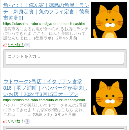
魚っつ！！俺ん家｜徳島の魚屋｜ラン
チ｜刺身定食｜魚のフライ定食｜徳島
市沖洲町
https://tokushima-rabo.com/gyo-orenti-lunch-sashimi-teisyoku/?utm_source=rss&utm_medium=rss&utm_campaign=gyo-orenti-lunch-sashimi-teisyoku
徳島市内にあるお魚が食べられるお店にランチ
に行ってきたよ ここも、ほんと美味しいって
話なんだよね …
徳島ラボ
2年4ヶ月前
いいね！
2
ウトウーク2号店｜イタリアン食堂
816｜羽ノ浦町｜ハンバーグが美味し
いお店｜2024年3月15日オープン
https://tokushima-rabo.com/wuto-wurk-itariansyokudo816-hanouratyou/?utm_source=rss&utm_medium=rss&utm_campaign=wuto-wurk-itariansyokudo816-hanouratyou
ハンバーグが美味しいウトウークさんの2号店
に行ってきたよ！ お店の外観はこちら あれ、
これは、、、…
徳島ラボ
2年5ヶ月前
いいね！
3