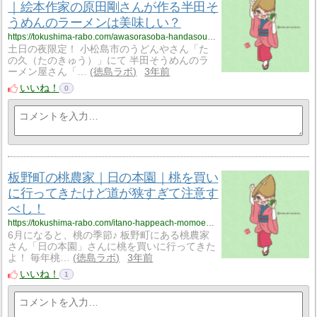
｜絵本作家の原田剛さんが作る半田そ
うめんのラーメンは美味しい？
https://tokushima-rabo.com/awasorasoba-handasoumen-komatsushima-howaitobesu/?utm_source=rss&utm_medium=rss&utm_campaign=awasorasoba-handasoumen-komatsushima-howaitobesu
土日の夜限定！ 小松島市のうどんやさん「た
の久（たのきゅう）」にて 半田そうめんのラ
ーメン屋さん「…
徳島ラボ
3年前
いいね！
0
板野町の桃農家｜日の本園｜桃を買い
に行ってきたけど道が狭すぎて注意す
べし！
https://tokushima-rabo.com/itano-happeach-momoen-hinomotoen/?utm_source=rss&utm_medium=rss&utm_campaign=itano-happeach-momoen-hinomotoen
6月になると、桃の季節♪ 板野町にある桃農家
さん「日の本園」さんに桃を買いに行ってきた
よ！ 毎年桃…
徳島ラボ
3年前
いいね！
1