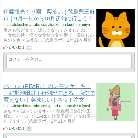
伊藤観光くり園｜栗拾い｜徳島県三好
市｜9月中旬から10月初旬に行こう！
https://tokushima-rabo.com/itoukurien-kurihiroi-miyosicity-ikedatyou/?utm_source=rss&utm_medium=rss&utm_campaign=itoukurien-kurihiroi-miyosicity-ikedatyou
暑さも彼岸まで。涼しくなってきましたね。
「食欲の秋」様々な食材が旬を迎え、美味しい
ものを食べる機会…
徳島ラボ
2年11ヶ月前
いいね！
1
パール（PEARL）のレモンケーキ｜
三好郡池田町｜行列ができる｜店舗で
買えない｜美味しい｜ネット注文
https://tokushima-rabo.com/pearl-remoncake-miyosigunikedatyou/?utm_source=rss&utm_medium=rss&utm_campaign=pearl-remoncake-miyosigunikedatyou
みなさん知っていますか？ 徳島県三好郡池田
町に、パール（PEARL）洋菓子店というお店が
あります …
徳島ラボ
2年11ヶ月前
いいね！
0