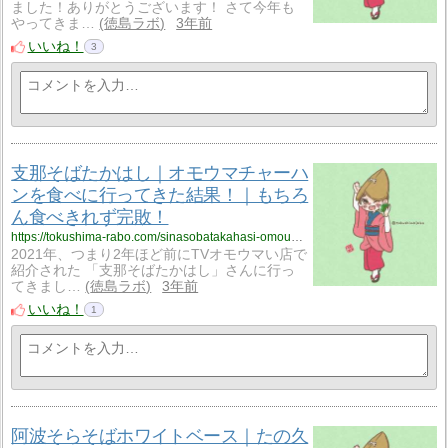
ました！ありがとうございます！ さて今年も
やってきま…
徳島ラボ
3年前
いいね！
3
支那そばたかはし｜オモウマチャーハ
ンを食べに行ってきた結果！｜もちろ
ん食べきれず完敗！
https://tokushima-rabo.com/sinasobatakahasi-omoumatyahan-tudatyou/?utm_source=rss&utm_medium=rss&utm_campaign=sinasobatakahasi-omoumatyahan-tudatyou
2021年、つまり2年ほど前にTVオモウマい店で
紹介された 「支那そばたかはし」さんに行っ
てきまし…
徳島ラボ
3年前
いいね！
1
阿波そらそばホワイトベース｜たの久