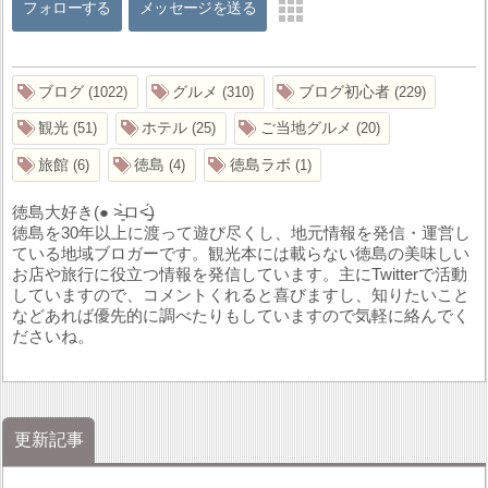
フォローする
メッセージを送る
ブログ
グルメ
ブログ初心者
1022
310
229
観光
ホテル
ご当地グルメ
51
25
20
旅館
徳島
徳島ラボ
6
4
1
徳島大好き(● ˃̶͈̀ロ˂̶͈́)
徳島を30年以上に渡って遊び尽くし、地元情報を発信・運営し
ている地域ブロガーです。観光本には載らない徳島の美味しい
お店や旅行に役立つ情報を発信しています。主にTwitterで活動
していますので、コメントくれると喜びますし、知りたいこと
などあれば優先的に調べたりもしていますので気軽に絡んでく
ださいね。
更新記事