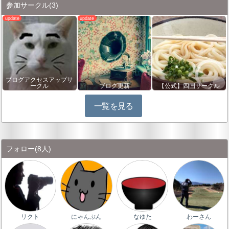
参加サークル
(3)
ブログアクセスアップサ
ークル
ブログ更新
【公式】四国サークル
一覧を見る
フォロー
(8人)
リクト
にゃんぷん
なゆた
わーさん