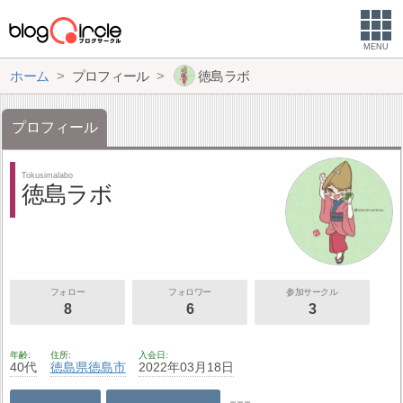
MENU
ホーム
プロフィール
徳島ラボ
プロフィール
Tokusimalabo
徳島ラボ
フォロー
フォロワー
参加サークル
8
6
3
年齢
住所
入会日
40代
徳島県
徳島市
2022年03月18日