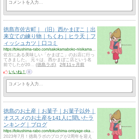
徳島市佐古町｜（旧）西かまぼこ｜出
来立ての練り物｜ちくわ｜ヒラ天｜フ
ィッシュカツ｜口コミ
https://tokushima-rabo.com/sakokamaboko-nisikamaboko-hiraten-agetate/?utm_source=rss&utm_medium=rss&utm_campaign=sakokamaboko-nisikamaboko-hiraten-agetate
佐古にある美味しい「かまぼこ」のお店に行っ
てきました。 元々は、西かまぼこ店という名
前でしたが20…
徳島ラボ
2年11ヶ月前
いいね！
0
徳島のお土産｜お菓子｜お菓子以外｜
オススメのお土産を141人に聞いたラ
ンキング｜ブログ
https://tokushima-rabo.com/tokushima-omiyage-okashi-okashiigai-ranking-blog/?utm_source=rss&utm_medium=rss&utm_campaign=tokushima-omiyage-okashi-okashiigai-ranking-blog
2023年7月！徳島ラボのブログが2周年を迎え