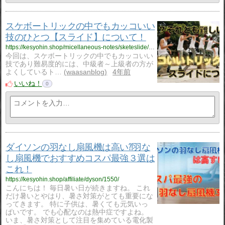
スケボートリックの中でもカッコいい
技のひとつ【スライド】について！
https://kesyohin.shop/micellaneous-notes/sketeslide/1575/
今回は、スケボートリックの中でもカッコいい
技であり難易度的には、中級者～上級者の方が
よくしているト…
waasanblog
4年前
いいね！
0
ダイソンの羽なし扇風機は高い⁈羽な
し扇風機でおすすめコスパ最強３選は
これ！
https://kesyohin.shop/affiliate/dyson/1550/
こんにちは！ 毎日暑い日が続きますね。 これ
だけ暑いとやはり、暑さ対策がとても重要にな
ってきます。 特に子供は、暑くても元気いっ
ぱいです。 でも心配なのは熱中症ですよね。
いま、暑さ対策として注目を集めている電化製