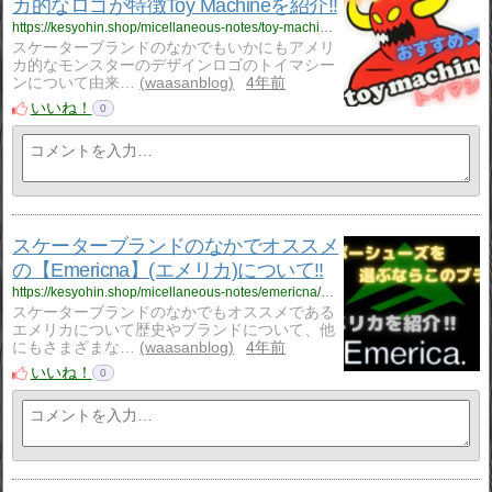
カ的なロゴが特徴Toy Machineを紹介‼
https://kesyohin.shop/micellaneous-notes/toy-machine/1709/
スケーターブランドのなかでもいかにもアメリ
カ的なモンスターのデザインロゴのトイマシー
ンについて由来…
waasanblog
4年前
いいね！
0
スケーターブランドのなかでオススメ
の【Emericna】(エメリカ)について‼
https://kesyohin.shop/micellaneous-notes/emericna/1694/
スケーターブランドのなかでもオススメである
エメリカについて歴史やブランドについて、他
にもさまざまな…
waasanblog
4年前
いいね！
0