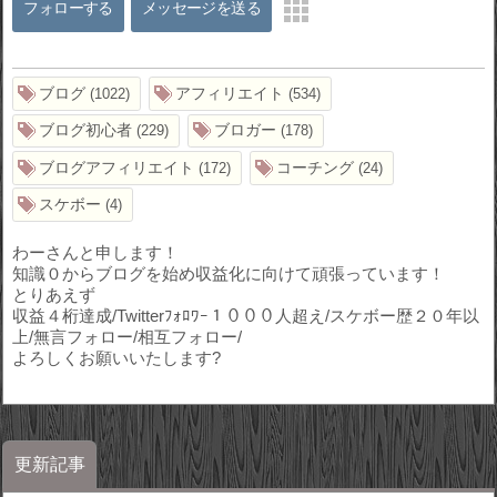
フォローする
メッセージを送る
ブログ
アフィリエイト
1022
534
ブログ初心者
ブロガー
229
178
ブログアフィリエイト
コーチング
172
24
スケボー
4
わーさんと申します！
知識０からブログを始め収益化に向けて頑張っています！
とりあえず
収益４桁達成/Twitterﾌｫﾛﾜｰ１０００人超え/スケボー歴２０年以
上/無言フォロー/相互フォロー/
よろしくお願いいたします?
更新記事