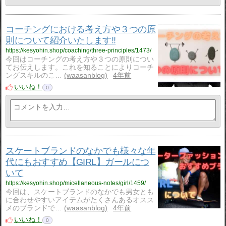
コーチングにおける考え方や３つの原
則について紹介いたします‼
https://kesyohin.shop/coaching/three-principles/1473/
今回はコーチングの考え方や３つの原則につい
てお伝えします。これを知ることによりコーチ
ングスキルのこ…
waasanblog
4年前
いいね！
0
スケートブランドのなかでも様々な年
代にもおすすめ【GIRL】ガールにつ
いて
https://kesyohin.shop/micellaneous-notes/girl/1459/
今回は、スケートブランドのなかでも男女とも
に合わせやすいアイテムがたくさんあるオスス
メのブランドで…
waasanblog
4年前
いいね！
0