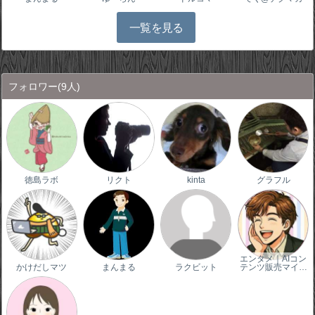
一覧を見る
フォロワー
(9人)
徳島ラボ
リクト
kinta
グラフル
エンタメ｜AIコン
かけだしマツ
まんまる
ラクビット
テンツ販売マイ…