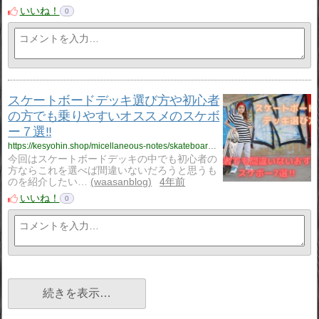
いいね！
0
スケートボードデッキ選び方や初心者
の方でも乗りやすいオススメのスケボ
ー７選‼
https://kesyohin.shop/micellaneous-notes/skateboard-deck/1210/
今回はスケートボードデッキの中でも初心者の
方ならこれを選べば間違いないだろうと思うも
のを紹介したい…
waasanblog
4年前
いいね！
0
続きを表示…