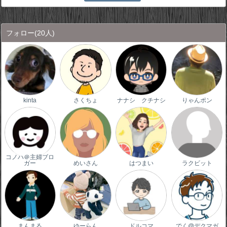
フォロー
(20人)
kinta
さくちょ
ナナシ クチナシ
りゃんポン
コノハ＠主婦ブロ
ガー
めいさん
はつまい
ラクビット
まんまる
ゆーらん
ドルコマ
でく@デクマガ