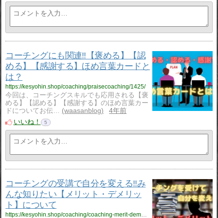
コーチングにも関連‼【褒める】【認
める】【感謝する】ほめ言葉カードと
は？
https://kesyohin.shop/coaching/praisecoaching/1425/
今回は、コーチングスキルでも応用される【褒
める】【認める】【感謝する】のほめ言葉カー
ドについてお伝…
waasanblog
4年前
いいね！
5
コーチングの受講で自分を変える‼み
んな知りたい【メリット・デメリッ
ト】について
https://kesyohin.shop/coaching/coaching-merit-demerit/1374/