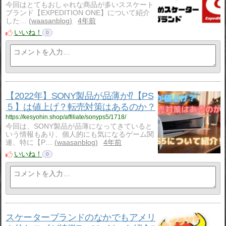
今回はとてもおしゃれな商品が多いススケート
ブランド【EXPEDITION ONE】について紹介
した…
waasanblog
4年前
いいね！
0
【2022年】SONY製品が品薄か⁉【PS
５】は値上げ？転売対策はあるのか？
https://kesyohin.shop/affiliate/sonyps5/1718/
今回は、SONY製品が品薄になってきていると
いう情報もあり、個人的にも気になるゲーム関
連、特に【P…
waasanblog
4年前
いいね！
0
スケーターブランドのなかでもアメリ