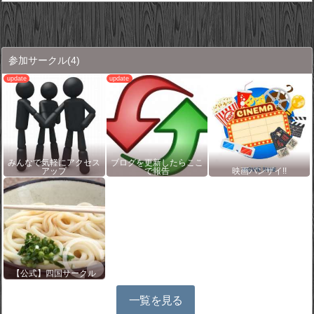
参加サークル
(4)
みんなで気軽にアクセス
ブログを更新したらここ
アップ
で報告
映画バンザイ!!
【公式】四国サークル
一覧を見る