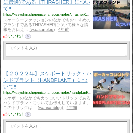
に最適)である【THRASHER】につい
て‼
https://kesyohin.shop/micellaneous-notes/thrasher/1297/
スケーターファッションのなかでもおすすめの
ブランドであるTHRASHERについて様々な情
報をお伝え…
waasanblog
4年前
いいね！
0
【２０２２年】スケボートリック・ハ
ンドプラント（HANDPLANT ）につ
いて‼
https://kesyohin.shop/micellaneous-notes/handplant/1260/
スケボーのなかでもカッコいいトリックである
ハンドプラントについてお伝えしていきます。
このトリックは…
waasanblog
4年前
いいね！
0