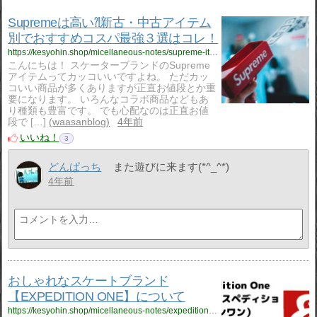
Supremeは高い⁈新古・中古アイテム
別でおすすめコスパ最強３選はコレ！
https://kesyohin.shop/micellaneous-notes/supreme-item/1648/
こんにちは！ スケーターブランドのSupreme
アイテムってカッコいいですよね。 ただカッ
コいい商品が多くありますが正直お値段とか重
要になります。 いろんなコラボ商品などもあ
り種類も豊富です。 でも心配なのは正直お値
段で […]
waasanblog
4年前
いいね！
3
どんぱっち
また遊びに来ます(*^_^*)
4年前
おしゃれなスケートブランド
【EXPEDITION ONE】について
https://kesyohin.shop/micellaneous-notes/expedition-one/1745/