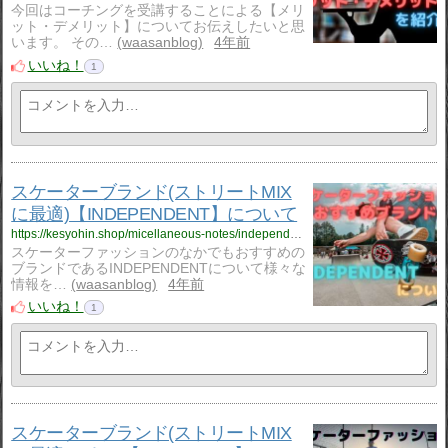
今回はコーチングを受講することによる【メリ
ット・デメリット】についてお伝えしたいと思
います。 その…
waasanblog
4年前
いいね！
1
スケーターブランド(ストリートMIX
に最適)【INDEPENDENT】について
https://kesyohin.shop/micellaneous-notes/independent/1335/
スケーターファッションのなかでもおすすめの
ブランドであるINDEPENDENTについて様々な
情報を…
waasanblog
4年前
いいね！
1
スケーターブランド(ストリートMIX