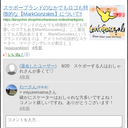
スケボーブランドのなかでもロゴも特
徴的な【MarkGonzales】について‼
https://kesyohin.shop/micellaneous-notes/markgonzales/1493/
スケボーブランドのなかでも特徴的でとても可
愛いロゴでもあるMarkGonzalesは、ここ最近
とても人気があります。 MarkGonzalesという
ブランドの始まりは、アメリカの伝説的なスケ
ーター、マークゴンザレスが創立 […]
waasanblog
4年前
いいね！
3
(退会したユーザー)
8/20 スケボーする人はおしゃ
れさんが多くて♡
4年前
わーさん
> miyuremamaさん
確かにスケーターはおしゃれな方多いですよね！
コメント嬉しいですね、ありがとうございます！
4年前