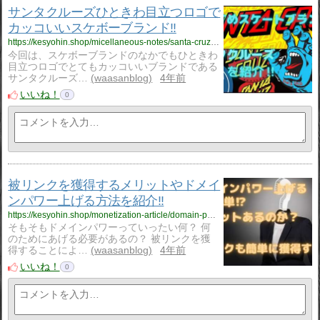
サンタクルーズひときわ目立つロゴで
カッコいいスケボーブランド‼
https://kesyohin.shop/micellaneous-notes/santa-cruz/1676/
今回は、スケボーブランドのなかでもひときわ
目立つロゴでとてもカッコいいブランドである
サンタクルーズ…
waasanblog
4年前
いいね！
0
被リンクを獲得するメリットやドメイ
ンパワー上げる方法を紹介‼
https://kesyohin.shop/monetization-article/domain-power/1650/
そもそもドメインパワーっていったい何？ 何
のためにあげる必要があるの？ 被リンクを獲
得することによ…
waasanblog
4年前
いいね！
0