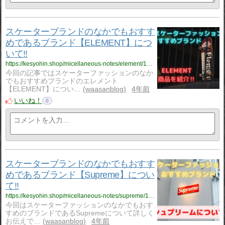
スケーターブランドのなかでもおすす
めであるブランド【ELEMENT】につ
いて‼
https://kesyohin.shop/micellaneous-notes/element/1255/
今回の記事ではスケーターファッションのなか
でもおすすめブランドのエレメント
【ELEMENT】につい…
waasanblog
4年前
いいね！
0
スケーターブランドのなかでもおすす
めであるブランド【Supreme】につい
て‼
https://kesyohin.shop/micellaneous-notes/supreme/1245/
今回はスケーターファッションのなかでもおす
すめのブランドであるSupremeについて詳しく
お伝えで…
waasanblog
4年前