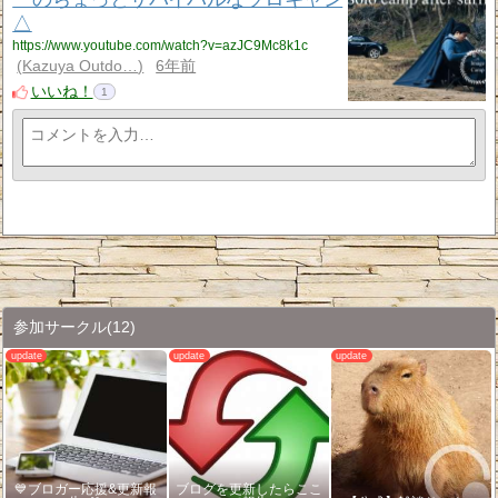
△
https://www.youtube.com/watch?v=azJC9Mc8k1c
Kazuya Outdo…
6年前
いいね！
1
参加サークル
(12)
💙ブロガー応援&更新報
ブログを更新したらここ