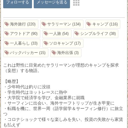
フォローする
メッセージを送る
海外旅行
サラリーマン
キャンプ
220
134
116
アウトドア
一人旅
シンプルライフ
90
54
38
一人暮らし
ソロキャンプ
33
17
バックパッカー
海外出張
15
3
これは野性に目覚めたサラリーマンが理想のキャンプを探求
（妄想）する物語。
【略歴】
・少年時代は釣りに没頭
・学生時代はヨットレースに熱中
・大学院で経済学を学び、金融業界に就職
・サーフィンに出会い、海外サーフトリップが生き甲斐に
・転職を機に、世界一周（語学留学＆サーフィン修行）に旅立
つ
・コロナショックで様々な楽しみを失い、投資の失敗から家賃
も払えず