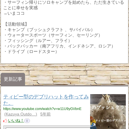
・サーフィン帰りにソロキャンプを始めたら、ただ生きている
ことに幸せを実感
→いまココ
【活動領域】
・キャンプ（ブッシュクラフト 、サバイバル）
・ウォータースポーツ（サーフィン、セーリング）
・フィッシング（ルアー、フライ）
・バックパッカー（南アフリカ、インドネシア、ロシア）
・ドライブ（ロードスター）
更新記事
ティピー型のデブリハットを作ってみ
た。
https://www.youtube.com/watch?v=w11U9yGVbnE
Kazuya Outdo…
5年前
いいね！
0