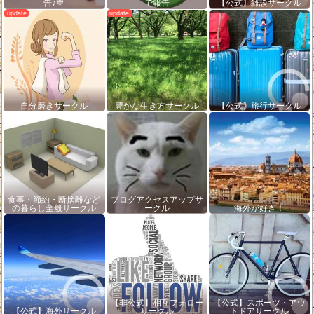
告♪💙
で報告
【公式】雑談サークル
自分磨きサークル
豊かな生き方サークル
【公式】旅行サークル
食事・節約・断捨離など
ブログアクセスアップサ
の暮らし全般サークル
ークル
海外が好き！
【非公式】相互フォロー
【公式】スポーツ・アウ
【公式】海外サークル
サークル
トドアサークル