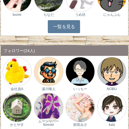
toomi
ちなだ
うめ坊
にゃんぷん
一覧を見る
フォロワー
(24人)
会社員A
湯川唯人
いっちー
NOBU
ムーンリバー
かとやす
forever
財前みさ
katz