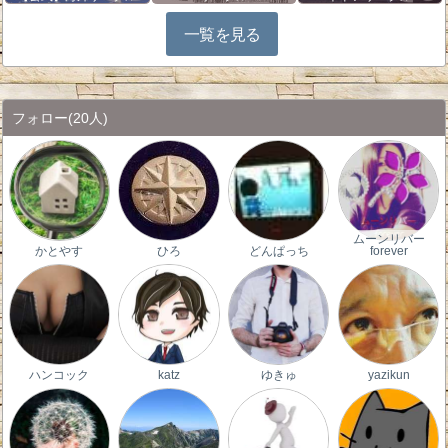
一覧を見る
フォロー
(20人)
ムーンリバー
かとやす
ひろ
どんぱっち
forever
ハンコック
katz
ゆきゅ
yazikun