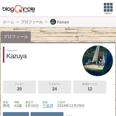
MENU
ホーム
プロフィール
Kazuya
プロフィール
Trip-surfer
Kazuya
フォロー
フォロワー
参加サークル
20
24
12
性別
年齢
誕生日
住所
入会日
男性
42歳
4月15日
千葉県
2019年12月29日