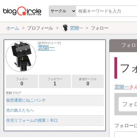
ホーム
プロフィール
雲開一
フォロー
[参照中のユーザ]
フォロ
雲開一
フォ
フォロー
フォロワー
参加サークル
0
1
0
雲開一
さ
登録ブログ
仮想通貨にねこパンチ
光の旅人たちへ
住宅リフォームの授業｜辛口
フォロー