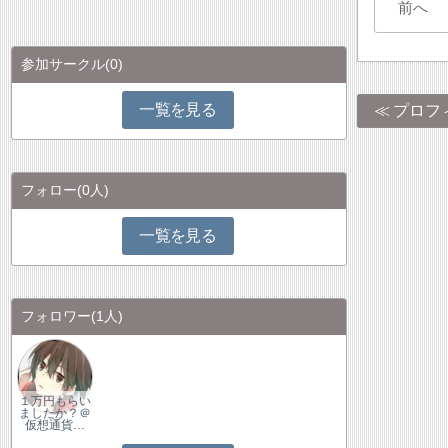
前へ
参加サークル
(0)
一覧を見る
プロフ
フォロー
(0人)
一覧を見る
フォロワー
(1人)
１万円もらい
ましたか？＠
仮想通貨…