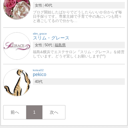
女性
40代
ブログ開始したばかりでどうしたらいいか分からず毎
日手探りです。専業主婦で子育て中の為にいつも悶々
と過ごしてるので分かち…
slim_grace
スリム・グレース
女性
50代
福島県
福島&横浜でエステサロン『スリム・グレース』を経営
しています。どうぞ宜しくお願いします(^^)
kotea02
pekico
40代
前へ
1
次へ