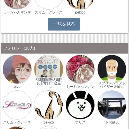
しーちゃんマンマ
スリム・グレース
pekico
一覧を見る
フォロワー
(10人)
大阪府京阪結婚門
真市守口市寝屋
サプリメントアド
biyo
川…
しーちゃんマンマ
バイザー＠hir…
スリム・グレース
pekico
アリス
不倶戴天