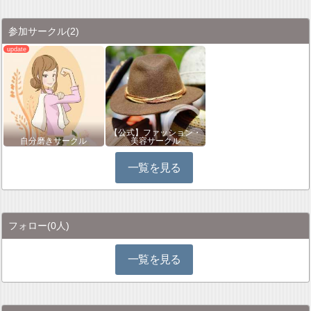
参加サークル
(2)
【公式】ファッション・
自分磨きサークル
美容サークル
一覧を見る
フォロー
(0人)
一覧を見る