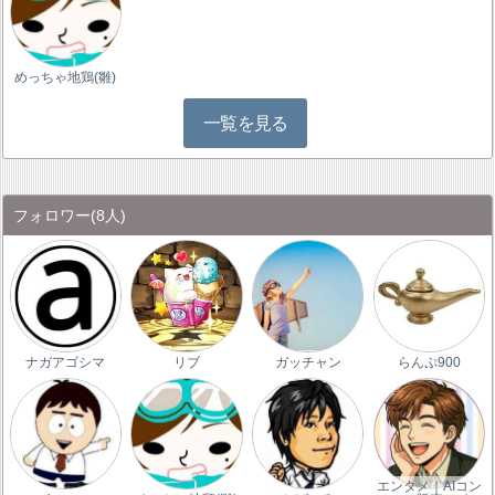
めっちゃ地鶏(雛)
一覧を見る
フォロワー
(8人)
ナガアゴシマ
リブ
ガッチャン
らんぷ900
エンタメ｜AIコン