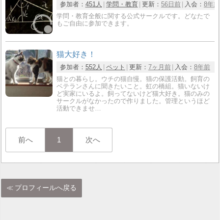
参加者：
451人
学問・教育
更新：
56日前
入会：
8年前
学問・教育全般に関する公式サークルです。どなたで
もご自由に参加できます。
猫大好き！
参加者：
552人
ペット
更新：
7ヶ月前
入会：
8年前
猫との暮らし。ウチの猫自慢。猫の保護活動。飼育の
ベテランさんに聞きたいこと。虹の橋組。猫いないけ
ど実家にいるよ。飼ってないけど猫大好き。猫のみの
サークルがなかったので作りました。管理というほど
活動できませ…
前へ
1
次へ
プロフィールへ戻る