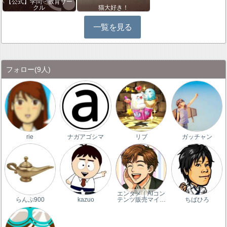
【公式】学問・教育サー
クル
猫大好き！
一覧を見る
フォロー
(9人)
rie
ナガアゴシマ
リブ
ガッチャン
エンタメ｜AIコン
らんぷ900
kazuo
テンツ販売マイ…
ちばひろ