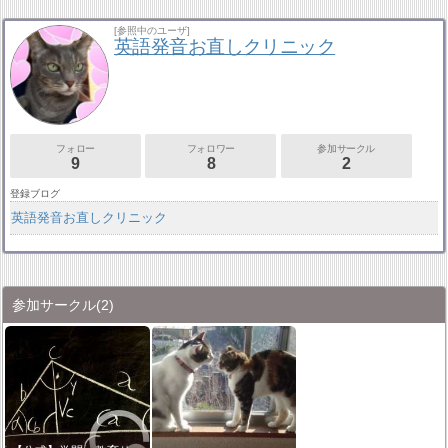
[参照中のユーザ]
英語発音お直しクリニック
フォロー
フォロワー
参加サークル
9
8
2
登録ブログ
英語発音お直しクリニック
参加サークル
(2)