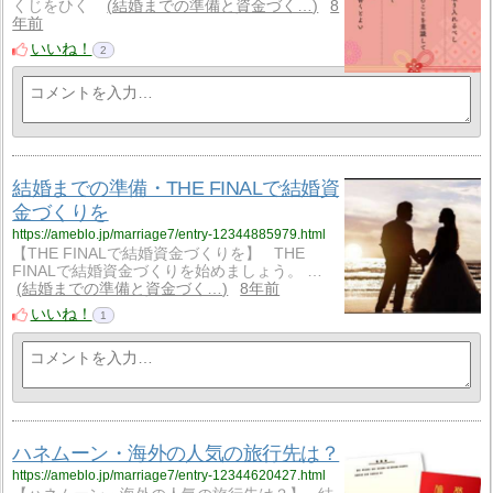
くじをひく
結婚までの準備と資金づく…
8
年前
いいね！
2
結婚までの準備・THE FINALで結婚資
金づくりを
https://ameblo.jp/marriage7/entry-12344885979.html
【THE FINALで結婚資金づくりを】 THE
FINALで結婚資金づくりを始めましょう。 …
結婚までの準備と資金づく…
8年前
いいね！
1
ハネムーン・海外の人気の旅行先は？
https://ameblo.jp/marriage7/entry-12344620427.html