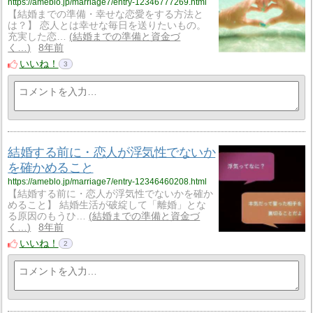
https://ameblo.jp/marriage7/entry-12346777269.html
【結婚までの準備・幸せな恋愛をする方法と
は？】 恋人とは幸せな毎日を送りたいもの。
充実した恋…
結婚までの準備と資金づ
く…
8年前
いいね！
3
結婚する前に・恋人が浮気性でないか
を確かめること
https://ameblo.jp/marriage7/entry-12346460208.html
【結婚する前に・恋人が浮気性でないかを確か
めること】 結婚生活が破綻して「離婚」とな
る原因のもうひ…
結婚までの準備と資金づ
く…
8年前
いいね！
2