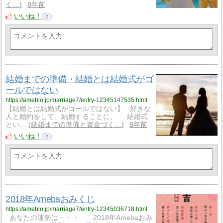
く…
8年前
いいね！
2
結婚までの準備・結婚とは結婚式がゴ
ールではない
https://ameblo.jp/marriage7/entry-12345147535.html
【結婚とは結婚式がゴールではない】 好きな
人と婚約をして、結婚することに。 結婚式
とい…
結婚までの準備と資金づく…
8年前
いいね！
2
2018年Amebaおみくじ
https://ameblo.jp/marriage7/entry-12345036718.html
あなたの運勢は・・・ 2018年Amebaおみ