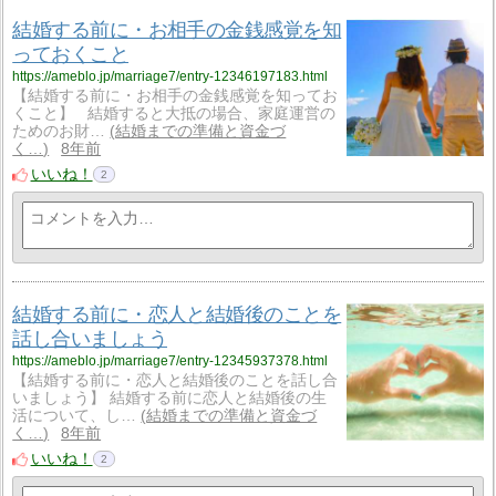
結婚する前に・お相手の金銭感覚を知
っておくこと
https://ameblo.jp/marriage7/entry-12346197183.html
【結婚する前に・お相手の金銭感覚を知ってお
くこと】 結婚すると大抵の場合、家庭運営の
ためのお財…
結婚までの準備と資金づ
く…
8年前
いいね！
2
結婚する前に・恋人と結婚後のことを
話し合いましょう
https://ameblo.jp/marriage7/entry-12345937378.html
【結婚する前に・恋人と結婚後のことを話し合
いましょう】 結婚する前に恋人と結婚後の生
活について、し…
結婚までの準備と資金づ
く…
8年前
いいね！
2