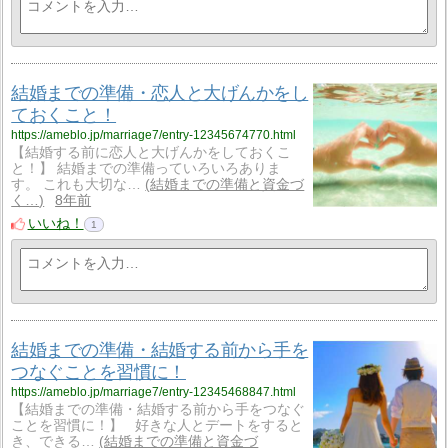
結婚までの準備・恋人と大げんかをし
ておくこと！
https://ameblo.jp/marriage7/entry-12345674770.html
【結婚する前に恋人と大げんかをしておくこ
と！】 結婚までの準備っていろいろありま
す。 これも大切な…
結婚までの準備と資金づ
く…
8年前
いいね！
1
結婚までの準備・結婚する前から手を
つなぐことを習慣に！
https://ameblo.jp/marriage7/entry-12345468847.html
【結婚までの準備・結婚する前から手をつなぐ
ことを習慣に！】 好きな人とデートをすると
き、できる…
結婚までの準備と資金づ