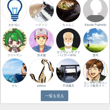
わかるに
ハドソン
ちゃんこ
Kazuto Fujimoto
サプリメントアド
フリーマン
冴木隆
バイザー＠hir…
貴司
エンタメ｜AIコン
そら
pekico
不倶戴天
テンツ販売マイ…
一覧を見る