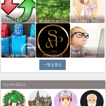
ブログを更新したらここ
で報告
豊かな生き方サークル
自分磨きサークル
初心者アフィリエイター
【公式】旅行サークル
アフィリエイト
♪♪
一覧を見る
フォロー
(21人)