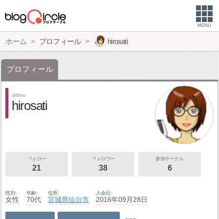
MENU
ホーム
プロフィール
hirosati
プロフィール
affihiro
hirosati
フォロー
フォロワー
参加サークル
21
38
6
性別
年齢
住所
入会日
女性
70代
宮城県
仙台市
2016年09月28日