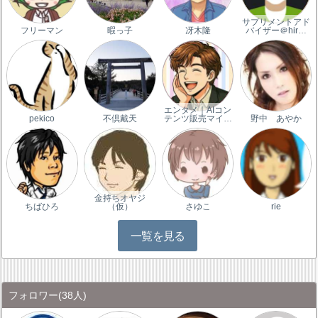
サプリメントアド
フリーマン
暇っ子
冴木隆
バイザー＠hir…
エンタメ｜AIコン
pekico
不倶戴天
テンツ販売マイ…
野中 あやか
金持ちオヤジ
ちばひろ
（仮）
さゆこ
rie
一覧を見る
フォロワー
(38人)