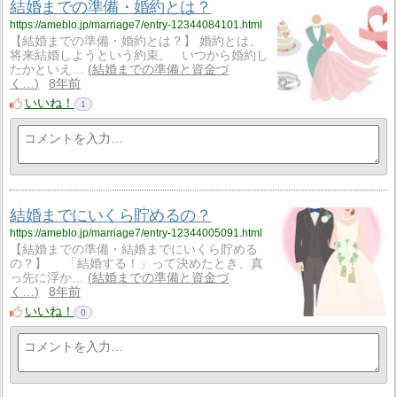
結婚までの準備・婚約とは？
https://ameblo.jp/marriage7/entry-12344084101.html
【結婚までの準備・婚約とは？】 婚約とは、
将来結婚しようという約束。 いつから婚約し
たかといえ…
結婚までの準備と資金づ
く…
8年前
いいね！
1
結婚までにいくら貯めるの？
https://ameblo.jp/marriage7/entry-12344005091.html
【結婚までの準備・結婚までにいくら貯める
の？】 「結婚する！」って決めたとき、真
っ先に浮か…
結婚までの準備と資金づ
く…
8年前
いいね！
0