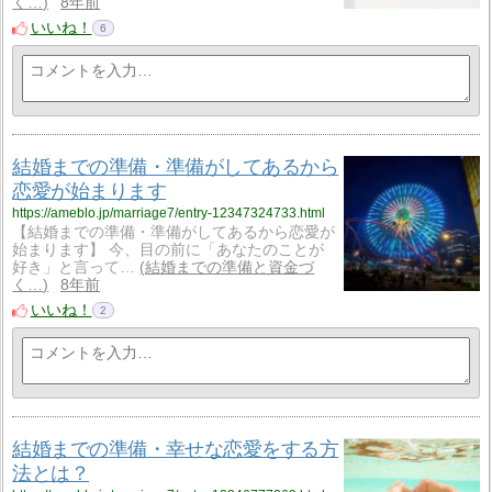
く…
8年前
いいね！
6
結婚までの準備・準備がしてあるから
恋愛が始まります
https://ameblo.jp/marriage7/entry-12347324733.html
【結婚までの準備・準備がしてあるから恋愛が
始まります】 今、目の前に「あなたのことが
好き」と言って…
結婚までの準備と資金づ
く…
8年前
いいね！
2
結婚までの準備・幸せな恋愛をする方
法とは？