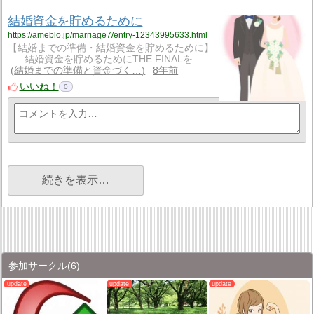
結婚資金を貯めるために
https://ameblo.jp/marriage7/entry-12343995633.html
【結婚までの準備・結婚資金を貯めるために】
結婚資金を貯めるためにTHE FINALを…
結婚までの準備と資金づく…
8年前
いいね！
0
続きを表示…
参加サークル
(6)