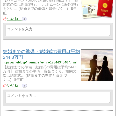
【ハネムーン・海外の人気の旅行先は？】 結
婚式の次は新婚旅行。 ハネムーンに海外旅行
をとい…
結婚までの準備と資金づく…
8年
前
いいね！
4
結婚までの準備・結婚式の費用は平均
244.3万円
https://ameblo.jp/marriage7/entry-12344346467.html
【結婚までの準備・結婚式の費用は平均244.3
万円】 結婚までの準備・資金づくり、婚約の
次は結婚式…
結婚までの準備と資金づ
く…
8年前
いいね！
2