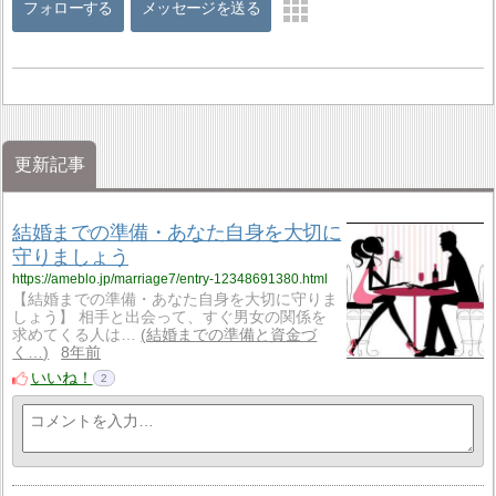
フォローする
メッセージを送る
更新記事
結婚までの準備・あなた自身を大切に
守りましょう
https://ameblo.jp/marriage7/entry-12348691380.html
【結婚までの準備・あなた自身を大切に守りま
しょう】 相手と出会って、すぐ男女の関係を
求めてくる人は…
結婚までの準備と資金づ
く…
8年前
いいね！
2