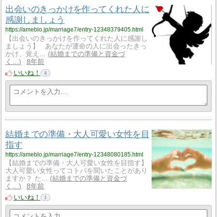
出会いのきっかけを作ってくれた人に
感謝しましょう
https://ameblo.jp/marriage7/entry-12348379405.html
【出会いのきっかけを作ってくれた人に感謝し
ましょう】 あなたが運命の人に出会ったきっ
かけ、覚え…
結婚までの準備と資金づ
く…
8年前
いいね！
4
結婚までの準備・大人可愛い女性を目
指す
https://ameblo.jp/marriage7/entry-12348080185.html
【結婚までの準備・大人可愛い女性を目指す】
大人可愛い女性ってコトバを聞いたことがあり
ますか？ た…
結婚までの準備と資金づ
く…
8年前
いいね！
1