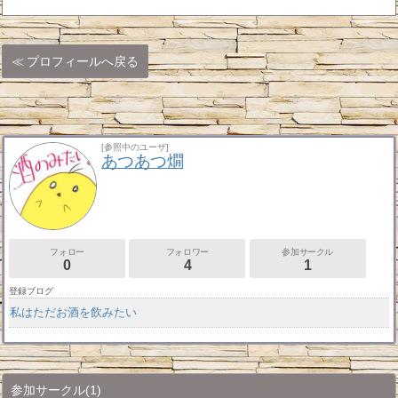
プロフィールへ戻る
[参照中のユーザ]
あつあつ燗
フォロー
フォロワー
参加サークル
0
4
1
登録ブログ
私はただお酒を飲みたい
参加サークル
(1)