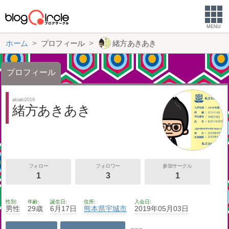
MENU
ホーム
プロフィール
緒方あきあき
プロフィール
akiaki2019
緒方あきあき
フォロー
フォロワー
参加サークル
1
3
1
性別
年齢
誕生日
住所
入会日
男性
29歳
6月17日
熊本県
宇城市
2019年05月03日