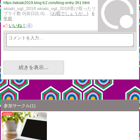
https://akiaki2019.blog.fc2.com/blog-entry-361.html
akiaki_ogt_2018 akiaki_ogt_2018受け取ったリ
プライ数:0(前日比:0)…
お暇でしょうが…
6
年前
いいね！
0
続きを表示…
参加サークル
(1)