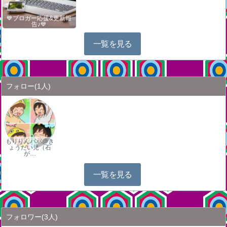
💙ブロガー応援&更新報
告♪💙
一覧を見る
フォロー
(1人)
もりりんパパ@き
ょうだい児（石
が…
一覧を見る
フォロワー
(3人)