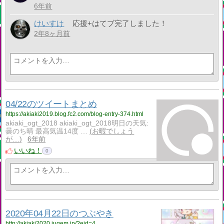
6年前
けいすけ
応援+はてブ完了しました！
2年8ヶ月前
04/22のツイートまとめ
https://akiaki2019.blog.fc2.com/blog-entry-374.html
akiaki_ogt_2018 akiaki_ogt_2018明日の天気:
曇のち晴 最高気温14度 …
お暇でしょう
が…
6年前
いいね！
0
2020年04月22日のつぶやき
http://akiaki2020.jugem.jp/?eid=4