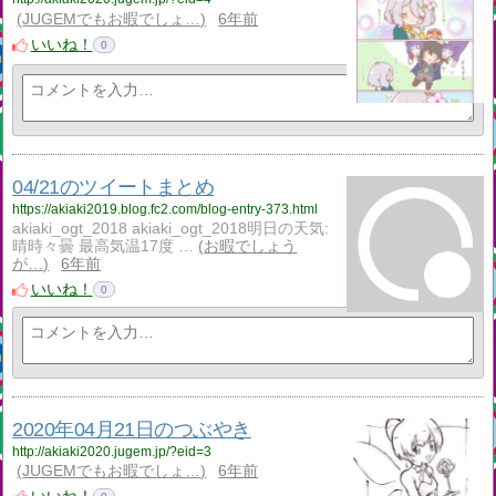
JUGEMでもお暇でしょ…
6年前
いいね！
0
04/21のツイートまとめ
https://akiaki2019.blog.fc2.com/blog-entry-373.html
akiaki_ogt_2018 akiaki_ogt_2018明日の天気:
晴時々曇 最高気温17度 …
お暇でしょう
が…
6年前
いいね！
0
2020年04月21日のつぶやき
http://akiaki2020.jugem.jp/?eid=3
JUGEMでもお暇でしょ…
6年前