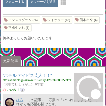
フォローする
メッセージを送る
インスタグラム
ツイッター
熊本出身
26
18
4
平成生まれ
1
何卒よろしくお願いいたします
更新記事
”ホテル アイビス芸人！！”
https://ameblo.jp/akiaki2018/entry-12603908825.html
お暇でしょうが…
6年前
いいね！
2
ひろ
この記事に、応援の「いいね」しました。こ
れからも応援心掛けます。