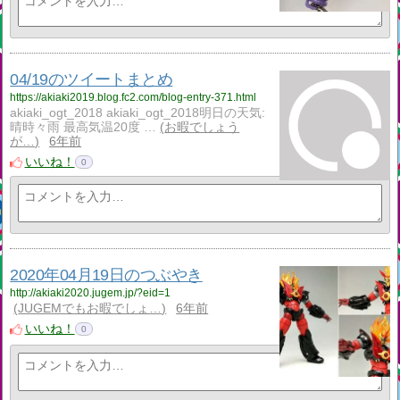
04/19のツイートまとめ
https://akiaki2019.blog.fc2.com/blog-entry-371.html
akiaki_ogt_2018 akiaki_ogt_2018明日の天気:
晴時々雨 最高気温20度 …
お暇でしょう
が…
6年前
いいね！
0
2020年04月19日のつぶやき
http://akiaki2020.jugem.jp/?eid=1
JUGEMでもお暇でしょ…
6年前
いいね！
0