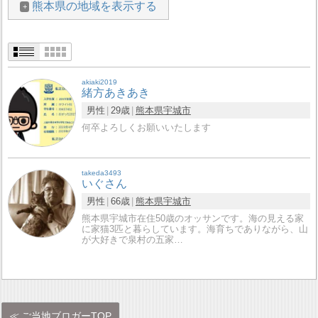
熊本県の地域を表示する
akiaki2019
緒方あきあき
男性
29歳
熊本県
宇城市
何卒よろしくお願いいたします
takeda3493
いぐさん
男性
66歳
熊本県
宇城市
熊本県宇城市在住50歳のオッサンです。海の見える家
に家猫3匹と暮らしています。海育ちでありながら、山
が大好きで泉村の五家…
ご当地ブロガーTOP