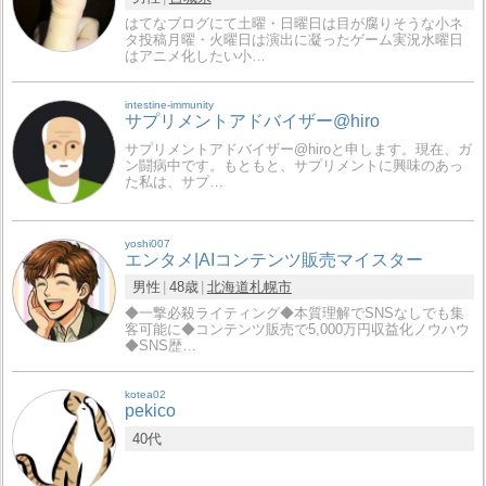
はてなブログにて土曜・日曜日は目が腐りそうな小ネ
タ投稿月曜・火曜日は演出に凝ったゲーム実況水曜日
はアニメ化したい小…
intestine-immunity
サプリメントアドバイザー@hiro
サプリメントアドバイザー@hiroと申します。現在、ガ
ン闘病中です。もともと、サプリメントに興味のあっ
た私は、サプ…
yoshi007
エンタメ|AIコンテンツ販売マイスター
男性
48歳
北海道
札幌市
◆一撃必殺ライティング◆本質理解でSNSなしでも集
客可能に◆コンテンツ販売で5,000万円収益化ノウハウ
◆SNS歴…
kotea02
pekico
40代