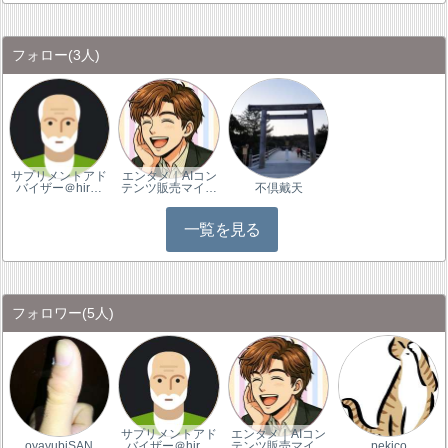
フォロー
(3人)
サプリメントアド
エンタメ｜AIコン
バイザー＠hir…
テンツ販売マイ…
不倶戴天
一覧を見る
フォロワー
(5人)
サプリメントアド
エンタメ｜AIコン
oyayubiSAN
バイザー＠hir…
テンツ販売マイ…
pekico