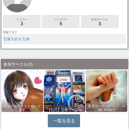
フォロー
フォロワー
参加サークル
3
5
3
登録ブログ
宝塚大好き主婦
参加サークル
(3)
４コマ・イラスト描いて
育児サークル(^^♪ 〜
ます
【公式】近畿サークル
My Baby〜
一覧を見る