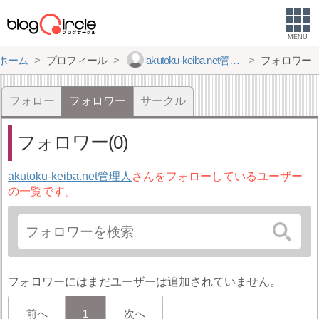
MENU
ホーム
プロフィール
akutoku-keiba.net管理人
フォロワー
フォロー
フォロワー
サークル
フォロワー(0)
akutoku-keiba.net管理人
さんをフォローしているユーザー
の一覧です。
フォロワーにはまだユーザーは追加されていません。
前へ
1
次へ