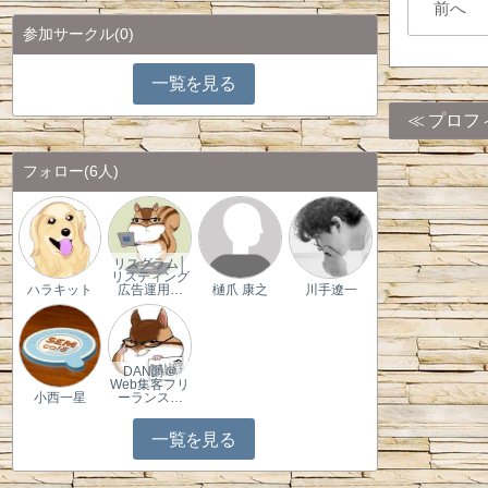
前へ
参加サークル
(0)
一覧を見る
プロフ
フォロー
(6人)
リスグラム│
リスティング
ハラキット
広告運用…
樋爪 康之
川手遼一
DAN爵＠
Web集客フリ
小西一星
ーランス…
一覧を見る