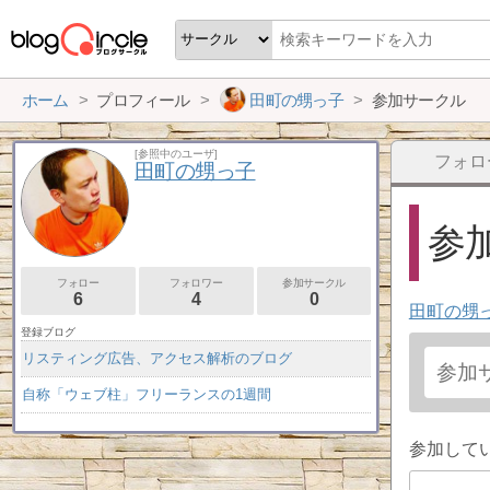
ホーム
プロフィール
田町の甥っ子
参加サークル
[参照中のユーザ]
フォロ
田町の甥っ子
参加
フォロー
フォロワー
参加サークル
6
4
0
田町の甥
登録ブログ
リスティング広告、アクセス解析のブログ
自称「ウェブ柱」フリーランスの1週間
参加して