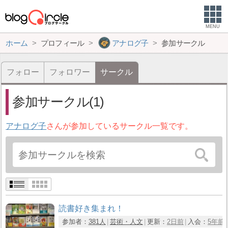
MENU
ホーム
プロフィール
アナログ子
参加サークル
フォロー
フォロワー
サークル
参加サークル(1)
アナログ子
さんが参加しているサークル一覧です。
読書好き集まれ！
参加者：
381人
芸術・人文
更新：
2日前
入会：
5年前