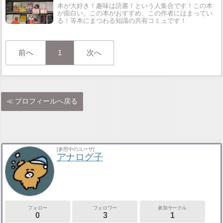
本が大好き！趣味は読書！という人集合です！この本
が面白い、この本がおすすめ、この作者にはまってい
る！等本にまつわる知識の共有コミュです！
前へ
1
次へ
プロフィールへ戻る
[参照中のユーザ]
アナログ子
フォロー
フォロワー
参加サークル
0
3
1