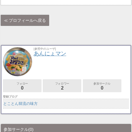
プロフィールへ戻る
[参照中のユーザ]
あんにょマン
フォロー
フォロワー
参加サークル
0
2
0
登録ブログ
とことん韓流の味方
参加サークル
(0)