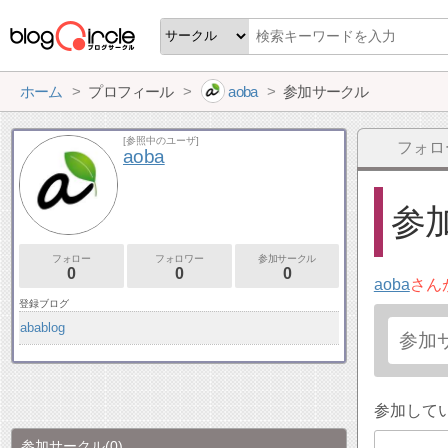
ホーム
プロフィール
aoba
参加サークル
[参照中のユーザ]
フォロ
aoba
参加
フォロー
フォロワー
参加サークル
0
0
0
aoba
さん
登録ブログ
abablog
参加して
参加サークル
(0)