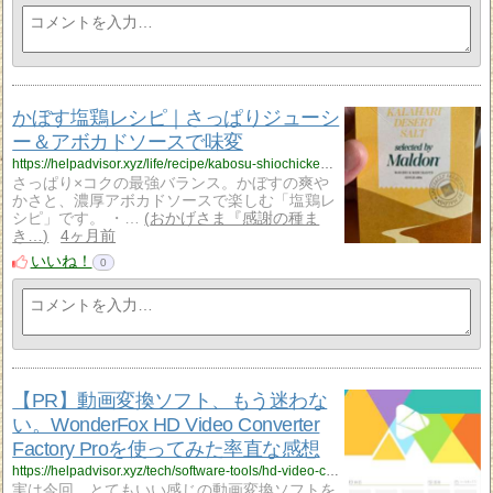
かぼす塩鶏レシピ｜さっぱりジューシ
ー＆アボカドソースで味変
https://helpadvisor.xyz/life/recipe/kabosu-shiochicken-avocado-recipe?utm_source=rss&utm_medium=rss&utm_campaign=kabosu-shiochicken-avocado-recipe
さっぱり×コクの最強バランス。かぼすの爽や
かさと、濃厚アボカドソースで楽しむ「塩鶏レ
シピ」です。 ・…
おかげさま『感謝の種ま
き…
4ヶ月前
いいね！
0
【PR】動画変換ソフト、もう迷わな
い。WonderFox HD Video Converter
Factory Proを使ってみた率直な感想
https://helpadvisor.xyz/tech/software-tools/hd-video-converter-review?utm_source=rss&utm_medium=rss&utm_campaign=hd-video-converter-review
実は今回、とてもいい感じの動画変換ソフトを