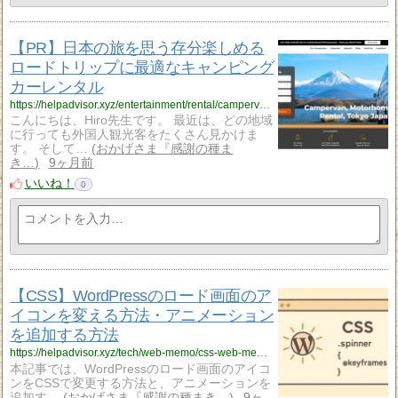
【PR】日本の旅を思う存分楽しめる
ロードトリップに最適なキャンピング
カーレンタル
https://helpadvisor.xyz/entertainment/rental/campervan?utm_source=rss&utm_medium=rss&utm_campaign=campervan
こんにちは、Hiro先生です。 最近は、どの地域
に行っても外国人観光客をたくさん見かけま
す。 そして…
おかげさま『感謝の種ま
き…
9ヶ月前
いいね！
0
【CSS】WordPressのロード画面のア
イコンを変える方法・アニメーション
を追加する方法
https://helpadvisor.xyz/tech/web-memo/css-web-memo/load-icon?utm_source=rss&utm_medium=rss&utm_campaign=load-icon
本記事では、WordPressのロード画面のアイコ
ンをCSSで変更する方法と、アニメーションを
追加す…
おかげさま『感謝の種まき…
9ヶ