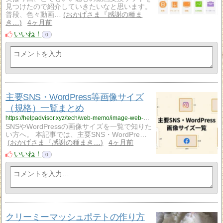
見つけたので紹介していきたいなと思います。
普段、色々動画…
おかげさま『感謝の種ま
き…
4ヶ月前
いいね！
0
主要SNS・WordPress等画像サイズ
（規格）一覧まとめ
https://helpadvisor.xyz/tech/web-memo/image-web-memo/image-size?utm_source=rss&utm_medium=rss&utm_campaign=image-size
SNSやWordPressの画像サイズを一覧で知りた
い方へ。 本記事では、主要SNS・WordPre…
おかげさま『感謝の種まき…
4ヶ月前
いいね！
0
クリーミーマッシュポテトの作り方