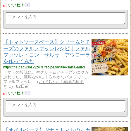
いいね！
1
【トマトソースベース】クリームとチ
ーズのファルファッレレシピ｜ファル
ファッレ・コン・サルサ・アウローラ
を作ってみた
https://helpadvisor.xyz/life/recipe/farfalle-salsa-aurora-recipe?utm_source=rss&utm_medium=rss&utm_campaign=farfalle-salsa-aurora-recipe
トマトの酸味に、生クリームとチーズのコクが
加わった、濃厚なのにまろやかなパスタです。
ファルファッレ…
おかげさま『感謝の種ま
き…
82日前
いいね！
0
【オイルベース】ツナとトマトのマカ