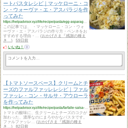
ートパスタレシピ｜マッケローニ・コ
ン・ウォーヴァ・エ・アスパラジを作
ってみた
https://helpadvisor.xyz/life/recipe/pasta/egg-asparagus-pasta?utm_source=rss&utm_medium=rss&utm_campaign=egg-asparagus-pasta
この記事では、 ・マッケローニ・コン・ウォ
ーヴァ・エ・アスパラジの作り方・ペンネをお
すすめする理由・…
おかげさま『感謝の種ま
き…
59日前
いいね！
3
【トマトソースベース】クリームとチ
ーズのファルファッレレシピ｜ファル
ファッレ・コン・サルサ・アウローラ
を作ってみた
https://helpadvisor.xyz/life/recipe/pasta/farfalle-salsa-aurora-recipe?utm_source=rss&utm_medium=rss&utm_campaign=farfalle-salsa-aurora-recipe
トマトの酸味に、生クリームとチーズのコクが
加わった、濃厚なのにまろやかなパスタです。
ファルファッレ…
おかげさま『感謝の種ま
き…
82日前