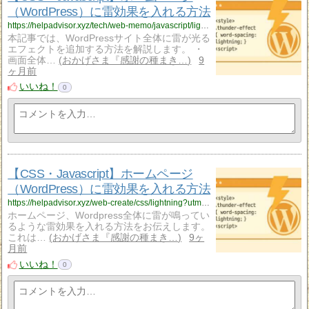
（WordPress）に雷効果を入れる方法
https://helpadvisor.xyz/tech/web-memo/javascript/lightning?utm_source=rss&utm_medium=rss&utm_campaign=lightning
本記事では、WordPressサイト全体に雷が光る
エフェクトを追加する方法を解説します。 ・
画面全体…
おかげさま『感謝の種まき…
9
ヶ月前
いいね！
0
【CSS・Javascript】ホームページ
（WordPress）に雷効果を入れる方法
https://helpadvisor.xyz/web-create/css/lightning?utm_source=rss&utm_medium=rss&utm_campaign=lightning
ホームページ、Wordpress全体に雷が鳴ってい
るような雷効果を入れる方法をお伝えします。
これは…
おかげさま『感謝の種まき…
9ヶ
月前
いいね！
0