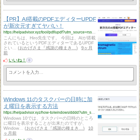
【PR】AI搭載のPDFエディターUPDF
が新次元すぎてヤバい！
https://helpadvisor.xyz/tool/pdf/updf?utm_source=rss&utm_medium=rss&utm_campaign=updf
こんにちは、Hiro先生です。 今回は、AIが搭載
されているというPDFエディターであるUPDF
とい…
おかげさま『感謝の種まき…
9ヶ月
前
いいね！
0
Windows 11のタスクバーの日時に加
え曜日を表示する方法
https://helpadvisor.xyz/how-to/windows/dddd?utm_source=rss&utm_medium=rss&utm_campaign=dddd
Windows 10では、タスクバーの日時のところ
に曜日を表示することが出来たのですが、
Window…
おかげさま『感謝の種まき…
10
ヶ月前