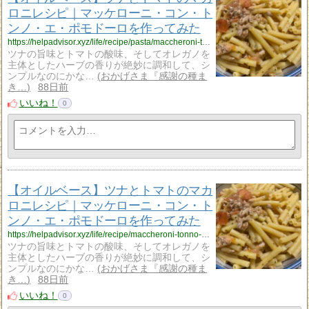
ロニレシピ｜マッケローニ・コン・ト
ンノ・エ・ポモドーロを作ってみた
https://helpadvisor.xyz/life/recipe/pasta/maccheroni-tonno-pomodoro?utm_source=rss&utm_medium=rss&utm_campaign=maccheroni-tonno-pomodoro
ツナの旨味とトマトの酸味、そしてオレガノを
主体としたハーブの香りが絶妙に調和して、シ
ンプルなのにかな…
おかげさま『感謝の種ま
き…
88日前
いいね！
0
【オイルベース】ツナとトマトのマカ
ロニレシピ｜マッケローニ・コン・ト
ンノ・エ・ポモドーロを作ってみた
https://helpadvisor.xyz/life/recipe/maccheroni-tonno-pomodoro?utm_source=rss&utm_medium=rss&utm_campaign=maccheroni-tonno-pomodoro
ツナの旨味とトマトの酸味、そしてオレガノを
主体としたハーブの香りが絶妙に調和して、シ
ンプルなのにかな…
おかげさま『感謝の種ま
き…
88日前
いいね！
0