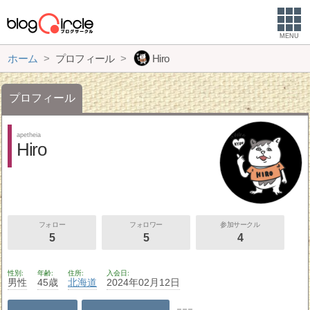
MENU
ホーム
プロフィール
Hiro
プロフィール
apetheia
Hiro
フォロー
フォロワー
参加サークル
5
5
4
性別
年齢
住所
入会日
男性
45歳
北海道
2024年02月12日