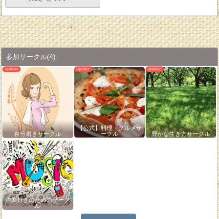
参加サークル
(4)
【公式】料理・グルメサ
自分磨きサークル
ークル
豊かな生き方サークル
洋楽好きのためのサーク
ル