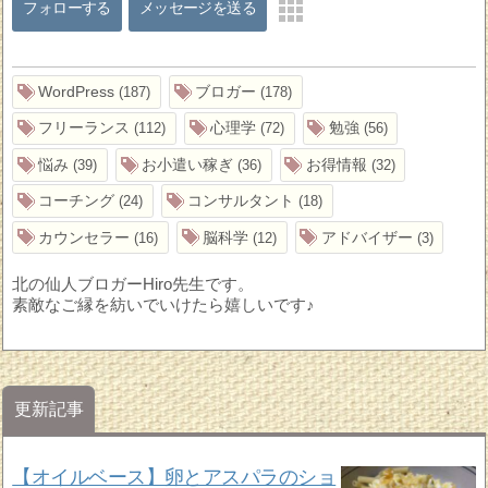
フォローする
メッセージを送る
WordPress
ブロガー
187
178
フリーランス
心理学
勉強
112
72
56
悩み
お小遣い稼ぎ
お得情報
39
36
32
コーチング
コンサルタント
24
18
カウンセラー
脳科学
アドバイザー
16
12
3
北の仙人ブロガーHiro先生です。
素敵なご縁を紡いでいけたら嬉しいです♪
更新記事
【オイルベース】卵とアスパラのショ