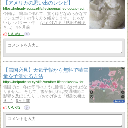
【アメリカの思い出のレシピ】
https://helpadvisor.xyz/life/recipe/mashed-potato-recipe?utm_source=rss&utm_medium=rss&utm_campaign=mashed-potato-recipe
今回は、簡単に作れて、驚くほどなめらかなマ
ッシュポテトの作り方を紹介します。 じゃが
いも・バター・牛…
おかげさま『感謝の種ま
き…
4ヶ月前
いいね！
0
【雪国必見】天気予報から無料で積雪
量を予測する方法
https://helpadvisor.xyz/life/weather-lifehack/snow-forecast?utm_source=rss&utm_medium=rss&utm_campaign=snow-forecast
雪国では、冬は毎日のように除雪しなければな
りません。 そして、雪が多ければ交通機関に
影響を及ぼしたり…
おかげさま『感謝の種ま
き…
6ヶ月前
いいね！
0