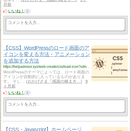
月前
いいね！
0
【CSS】WordPressのロード画面のア
イコンを変える方法・アニメーション
を追加する方法
https://helpadvisor.xyz/web-create/css/load-icon?utm_source=rss&utm_medium=rss&utm_campaign=load-icon
WordPressのテーマによっては、ロード画面の
アイコンが自動的に入っているものがありま
す。 そし…
おかげさま『感謝の種まき…
9
ヶ月前
いいね！
0
【CSS・Javascript】ホームページ