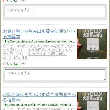
いいね！
0
お金と幸せを生み出す黄金法則を学べ
る推奨本
https://helpadvisor.xyz/business-2/recommended-books/babylon?utm_source=rss&utm_medium=rss&utm_campaign=babylon
今日は、Hiro先生がおすすめの本を紹介したい
なと思います。 もう何回読んだが忘れました
が先日、また…
おかげさま『感謝の種ま
き…
10ヶ月前
いいね！
0
お金と幸せを生み出す黄金法則を学べ
る推奨本
https://helpadvisor.xyz/study/book-study/babylon?utm_source=rss&utm_medium=rss&utm_campaign=babylon
今日は、Hiro先生がおすすめの本を紹介したい