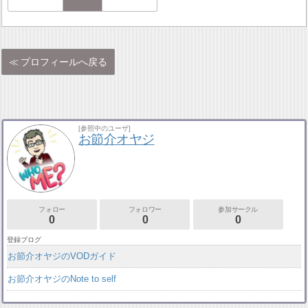
プロフィールへ戻る
[参照中のユーザ]
お節介オヤジ
フォロー
フォロワー
参加サークル
0
0
0
登録ブログ
お節介オヤジのVODガイド
お節介オヤジのNote to self