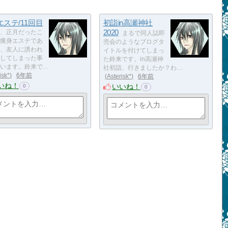
ステ/11回目
初詣in高瀬神社
2020
、正月だったこ
まるで同人誌即
痩身エステであ
売会のようなブログタ
、友人に誘われ
イトルを付けてしまっ
してしまった事
た鈴来です。in高瀬神
います。鈴来で…
社初詣、行きましたか？わ…
isk*
6年前
Asterisk*
6年前
いね！
いいね！
0
0