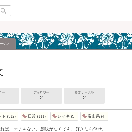
ール
ra
来
ロー
フォロワー
参加サークル
2
2
ット
日常
レイキ
富山県
312
111
5
4
ければ、オチもない、意味がなくても、好きなら倖せ。