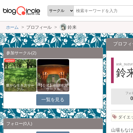
ホーム
プロフィール
鈴来
プロフィ
参加サークル
(2)
ask_suzu
鈴
豊かな生き方サー
【公式】中部地方
クル
サークル
フォ
0
一覧を見る
ダイエ
フォロー
(0人)
山場もな