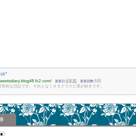
isk*
sweetsdiary.blog48.fc2.com/
6年前
5回
更新日
更新回数
日常的な日記です。それとなくオタクでスピ系が好きです。
事