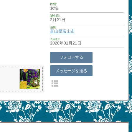
性別
女性
誕生日
2月21日
住所
富山県
富山市
入会日
2020年01月21日
フォローする
メッセージを送る