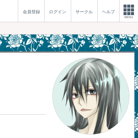
会員登録
ログイン
サークル
ヘルプ
MENU