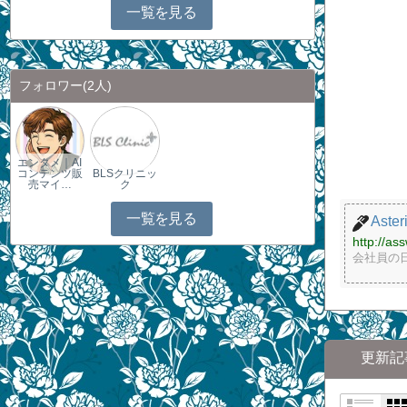
一覧を見る
フォロワー
(2人)
エンタメ｜AI
コンテンツ販
BLSクリニッ
売マイ…
ク
一覧を見る
Aster
http://as
会社員の
更新記