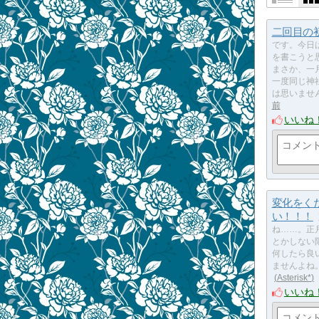
二回目の
です。今日
を書こうと
まさか、一
一度同じ神
は思いませ
前
いいね
変化をく
い！！！
ね……。正
とかしない
何したら良
ませんよね
Asterisk*
いいね