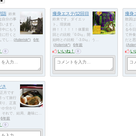
初詣
痩身エステ/12回目
痩身エ
鈴来
は自分の事
鈴来です。ダイエッ
敗因は
思います。
ト。現状維
とと、
月中にもう
持！！！！！！体重前
る今日
社に行くと
回との比較「0.0㎏」開
て外食
んでし…
Asterisk*
6年
始時との比較「-3.0㎏」う…
だと思
Asterisk*
6年前
Aster
！
いいね！
い
0
0
ださ
正月です
月って旅行
限り、正直
いか分かり
。それで、結局、趣味に…
6年前
！
0