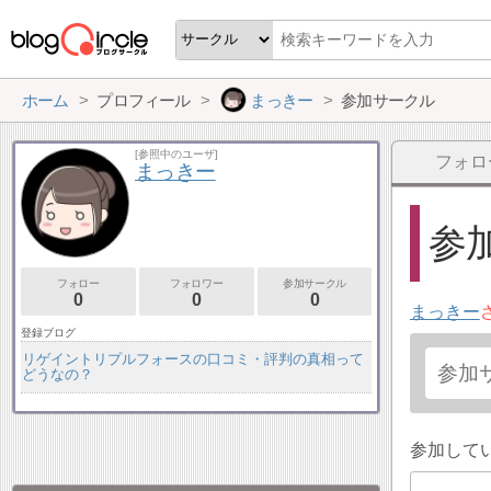
ホーム
プロフィール
まっきー
参加サークル
[参照中のユーザ]
フォロ
まっきー
参加
フォロー
フォロワー
参加サークル
0
0
0
まっきー
登録ブログ
リゲイントリプルフォースの口コミ・評判の真相って
どうなの？
参加して