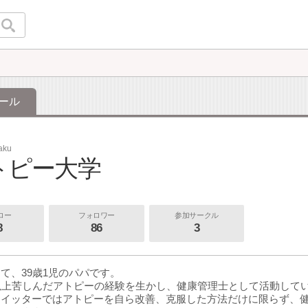
ール
aku
トピー大学
ロー
フォロワー
参加サークル
8
86
3
て、39歳1児のパパです。
以上苦しんだアトピーの経験を生かし、健康管理士として活動して
ツイッターではアトピーを自ら改善、克服した方法だけに限らず、