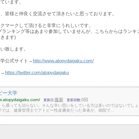
しています。
は、皆様と仲良く交流させて頂きたいと思っております。
ックマークして頂けると非常にうれしいです。
グランキング等はあまり参加していませんが、こちらからはランキ
きます)
願い致します。
大学公式サイト→
http://www.atopydaigaku.com/
ー→
https://twitter.com/atopydaigaku
ピー大学
ww.atopydaigaku.com/
最新
0回
更新日
更新回数
くら通っても治らない。そんな辛い思いをしている方は多いのではないでしょ
学では、健康管理士でアトピー性皮膚炎だった筆者が、病院で…