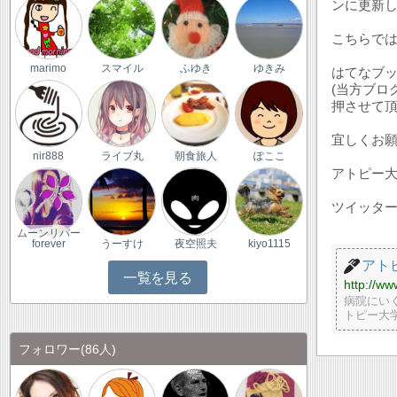
ンに更新
こちらで
marimo
スマイル
ふゆき
ゆきみ
はてなブ
(当方ブロ
押させて頂
宜しくお
nir888
ライブ丸
朝食旅人
ぽここ
アトピー
ツイッタ
ムーンリバー
forever
うーすけ
夜空照夫
kiyo1115
アト
一覧を見る
http://w
病院にい
トピー大
フォロワー
(86人)