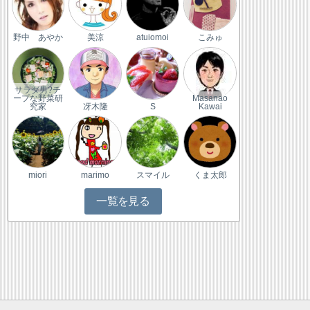
野中 あやか
美涼
atuiomoi
こみゅ
サラダ男?チ
ープな野菜研
Masanao
究家
冴木隆
S
Kawai
miori
marimo
スマイル
くま太郎
一覧を見る