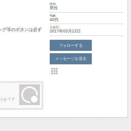
性別
男性
年齢
40代
入会日
ング等のボタンは必ず
2017年03月12日
フォローする
メッセージを送る
うか？ア