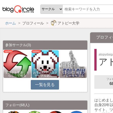
ホーム
プロフィール
アトピー大学
プロフィ
参加サークル
(3)
atopydaig
ア
アクセスアップの
ブログを更新した
お手伝い！ブログ
【非公式】相互フ
らここで報告
サークルあん…
ォローサークル
フォ
6
一覧を見る
はじめまし
自身20年
フォロー
(68人)
サイト、