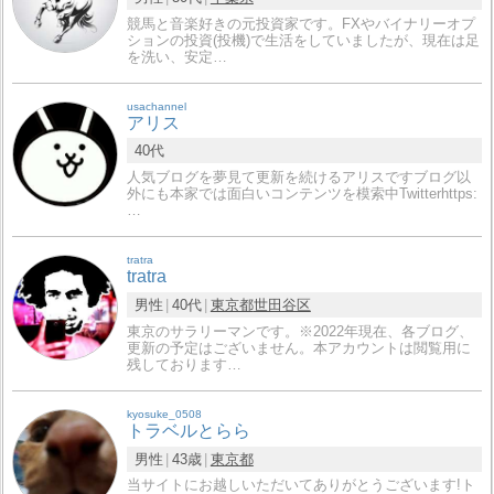
競馬と音楽好きの元投資家です。FXやバイナリーオプ
ションの投資(投機)で生活をしていましたが、現在は足
を洗い、安定…
usachannel
アリス
40代
人気ブログを夢見て更新を続けるアリスですブログ以
外にも本家では面白いコンテンツを模索中Twitterhttps:
…
tratra
tratra
男性
40代
東京都
世田谷区
東京のサラリーマンです。※2022年現在、各ブログ、
更新の予定はございません。本アカウントは閲覧用に
残しております…
kyosuke_0508
トラベルとらら
男性
43歳
東京都
当サイトにお越しいただいてありがとうございます!ト