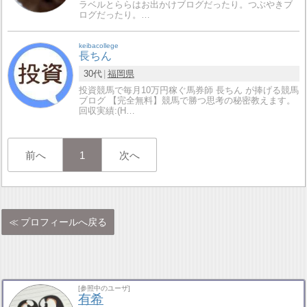
ラベルとららはお出かけブログだったり。つぶやきブ
ログだったり。…
keibacollege
長ちん
30代
福岡県
投資競馬で毎月10万円稼ぐ馬券師 長ちん が捧げる競馬
ブログ 【完全無料】競馬で勝つ思考の秘密教えます。
回収実績:(H…
前へ
1
次へ
プロフィールへ戻る
[参照中のユーザ]
有希