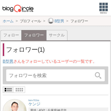
MENU
ホーム
プロフィール
B型男
フォロワー
フォロー
フォロワー
サークル
フォロワー(1)
B型男
さんをフォローしているユーザーの一覧です。
ken-51bs
ケンジ
男性
40代
兵庫県
神戸市