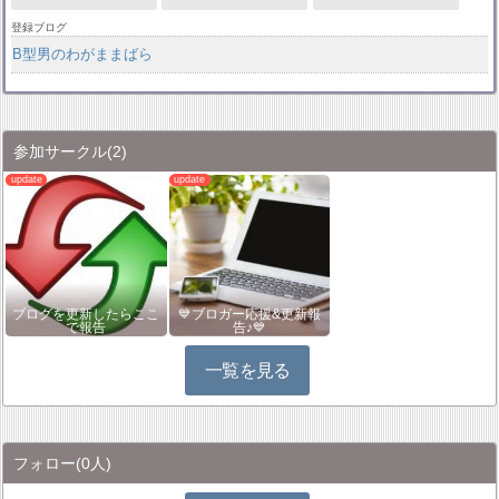
登録ブログ
B型男のわがままばら
参加サークル
(2)
ブログを更新したらここ
💙ブロガー応援&更新報
で報告
告♪💙
一覧を見る
フォロー
(0人)