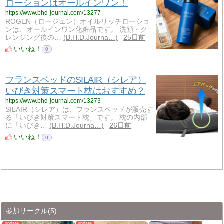
ローションはオールインワン！
https://www.bhd-journal.com/13277
ROGEN（ロージェン）オイルリッチローショ
ンは、オールインワン化粧品です。 洗顔・ク
レンジング後の…
B.H.D.Journa…
25日前
いいね！
0
フランスベッドのSILAIR（シレア）
いびき対策スマート枕はおすすめ？
https://www.bhd-journal.com/13273
SILAIR（シレア）は、フランスベッドが販売す
る「いびき対策スマート枕」です。 枕の内部
に「いびき…
B.H.D.Journa…
26日前
いいね！
0
参加サークル
(5)