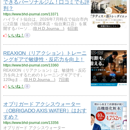
できるパーソナルジム！口コミでも評
判？
https://www.bhd-journal.com/13371
ハイライト仙台は、2026年7月時点で仙台市内
に2店舗（仙台小田原本店・仙台東口店）を展
開するパーソ…
B.H.D.Journa…
6日前
いいね！
0
REAXION（リアクション）トレーニ
ングギアで敏捷性・反応力を向上！
https://www.bhd-journal.com/13360
REAXION（リアクション）は、敏捷性・反応
力を向上するためのトレーニングギアです。
120kgま…
B.H.D.Journa…
7日前
いいね！
0
オブリガード アクシスウォーター
（OBRIGADO AXIS WATER）はおす
すめ？
https://www.bhd-journal.com/13356
オブリガード アクシスウォーター