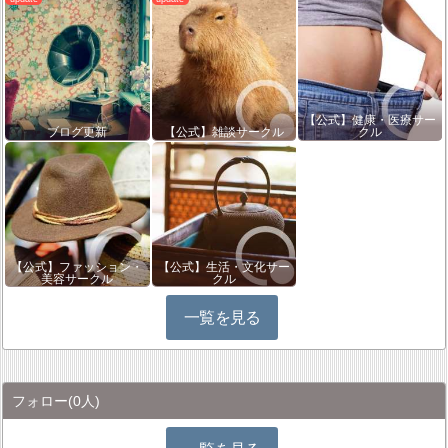
【公式】健康・医療サー
ブログ更新
【公式】雑談サークル
クル
【公式】ファッション・
【公式】生活・文化サー
美容サークル
クル
一覧を見る
フォロー
(0人)