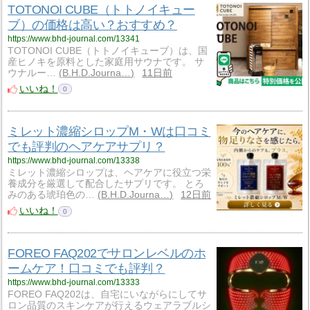
TOTONOI CUBE（トトノイキュー
ブ）の価格は高い？おすすめ？
https://www.bhd-journal.com/13341
TOTONOI CUBE（トトノイキューブ）は、国
産ヒノキを原料とした家庭用サウナです。 サ
ウナルー…
B.H.D.Journa…
11日前
いいね！
0
ミレット濃縮シロップM・Wは口コミ
でも評判のヘアケアサプリ？
https://www.bhd-journal.com/13338
ミレット濃縮シロップは、ヘアケアに役立つ栄
養成分を厳選して配合したサプリです。 とろ
みのある琥珀色の…
B.H.D.Journa…
12日前
いいね！
0
FOREO FAQ202でサロンレベルのホ
ームケア！口コミでも評判？
https://www.bhd-journal.com/13333
FOREO FAQ202は、自宅にいながらにしてサ
ロン品質のスキンケアが行えるウェアラブルシ