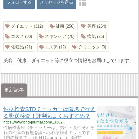
フォローする
メッセージを送る
ダイエット
健康
美容
312
256
254
コスメ
スキンケア
病気
80
70
25
化粧品
エステ
クリニック
21
12
3
美容、健康、ダイエット等に役立つ情報をお届けしています。
更新記事
性病検査STDチェッカーは匿名で行え
る郵送検査！評判もよくおすすめ？
https://www.bhd-journal.com/13382
性病検査STDチェッカーは、男性・女性それぞ
れの性病の有無を調べられる検査キットです。
1回の検査で…
B.H.D.Journa…
3日前