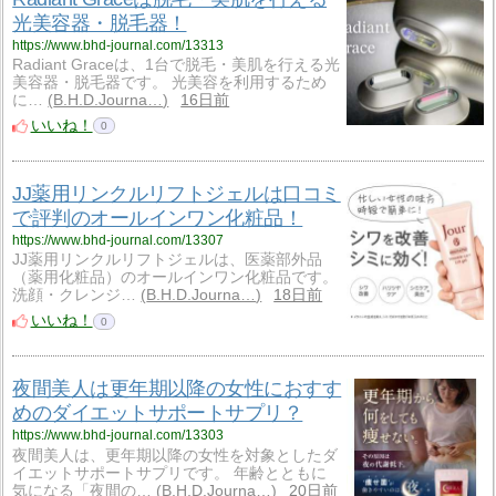
光美容器・脱毛器！
https://www.bhd-journal.com/13313
Radiant Graceは、1台で脱毛・美肌を行える光
美容器・脱毛器です。 光美容を利用するため
に…
B.H.D.Journa…
16日前
いいね！
0
JJ薬用リンクルリフトジェルは口コミ
で評判のオールインワン化粧品！
https://www.bhd-journal.com/13307
JJ薬用リンクルリフトジェルは、医薬部外品
（薬用化粧品）のオールインワン化粧品です。
洗顔・クレンジ…
B.H.D.Journa…
18日前
いいね！
0
夜間美人は更年期以降の女性におすす
めのダイエットサポートサプリ？
https://www.bhd-journal.com/13303
夜間美人は、更年期以降の女性を対象としたダ
イエットサポートサプリです。 年齢とともに
気になる「夜間の…
B.H.D.Journa…
20日前