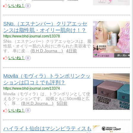
いいね！
0
SNo.（エスナンバー）クリアエッセ
ンスは脂性肌・オイリー肌向け！？
https://www.bhd-journal.com/13378
SNo.（エスナンバー）クリアエッセンスは、脂
性肌・オイリー肌の人向けに作られた美容液で
す。 単に皮…
B.H.D.Journa…
4日前
いいね！
0
Movila（モヴィラ）トランポリンクッ
ションは口コミでも評判？
https://www.bhd-journal.com/13374
Movila（モヴィラ）は、トランポリンとして使
えるクッションです。 縦横ともに50cm幅と広
く、厚…
B.H.D.Journa…
5日前
いいね！
0
ハイライト仙台はマシンピラティスも