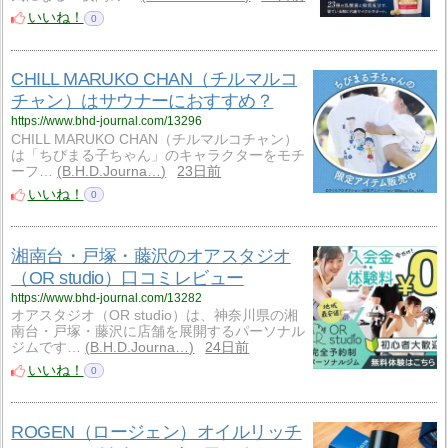
いいね！
0
CHILL MARUKO CHAN（チルマルコ
チャン）はサウナーにおすすめ？
https://www.bhd-journal.com/13296
CHILL MARUKO CHAN（チルマルコチャン）
は「ちびまる子ちゃん」のキャラクターをモチ
ーフ…
B.H.D.Journa…
23日前
いいね！
0
湘南台・戸塚・藤沢のオアスタジオ
（OR studio）口コミレビュー
https://www.bhd-journal.com/13282
オアスタジオ（OR studio）は、神奈川県の湘
南台・戸塚・藤沢に店舗を展開するパーソナル
ジムです…
B.H.D.Journa…
24日前
いいね！
0
ROGEN（ロージェン）オイルリッチ