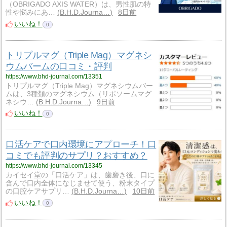
（OBRIGADO AXIS WATER）は、男性肌の特
性や悩みにあ…
B.H.D.Journa…
8日前
いいね！
0
トリプルマグ（Triple Mag）マグネシ
ウムバームの口コミ・評判
https://www.bhd-journal.com/13351
トリプルマグ（Triple Mag）マグネシウムバー
ムは、3種類のマグネシウム（リポソームマグ
ネシウ…
B.H.D.Journa…
9日前
いいね！
0
口活ケアで口内環境にアプローチ！口
コミでも評判のサプリ？おすすめ？
https://www.bhd-journal.com/13345
カイセイ堂の「口活ケア」は、歯磨き後、口に
含んで口内全体になじませて使う、粉末タイプ
の口腔ケアサプリ…
B.H.D.Journa…
10日前
いいね！
0