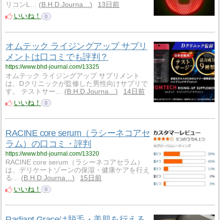
リコンL…
B.H.D.Journa…
13日前
いいね！
0
オムテック ライジングアップ サプリ
メントは口コミでも評判？
https://www.bhd-journal.com/13325
オムテック ライジングアップ サプリメント
は、Dクリニックが監修した男性向けサプリで
す。 テストサー…
B.H.D.Journa…
14日前
いいね！
0
RACINE core serum（ラシーネコアセ
ラム）の口コミ・評判
https://www.bhd-journal.com/13320
RACINE core serum（ラシーネコアセラム）
は、デリケートゾーンの保湿・健康ケアを行え
る…
B.H.D.Journa…
15日前
いいね！
0
Radiant Graceは脱毛・美肌を行える