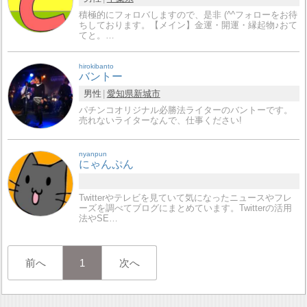
積極的にフォロバしますので、是非 (^^フォローをお待
ちしております。【メイン】金運・開運・縁起物♪おて
てと。…
hirokibanto
バントー
男性
愛知県
新城市
パチンコオリジナル必勝法ライターのバントーです。
売れないライターなんで、仕事ください!
nyanpun
にゃんぷん
Twitterやテレビを見ていて気になったニュースやフレ
ーズを調べてブログにまとめています。Twitterの活用
法やSE…
前へ
1
次へ