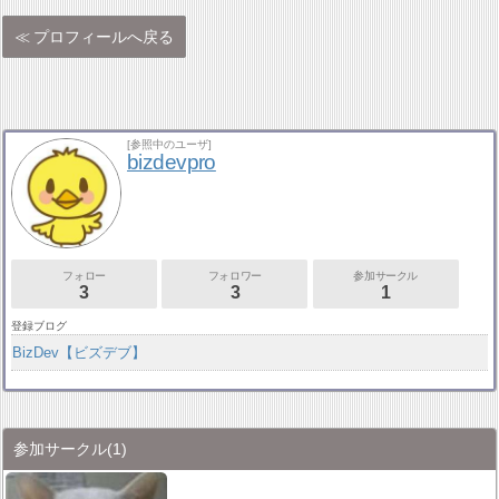
プロフィールへ戻る
[参照中のユーザ]
bizdevpro
フォロー
フォロワー
参加サークル
3
3
1
登録ブログ
BizDev【ビズデブ】
参加サークル
(1)