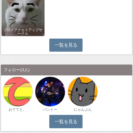
ブログアクセスアップサ
ークル
一覧を見る
フォロー
(3人)
おててと。
バントー
にゃんぷん
一覧を見る