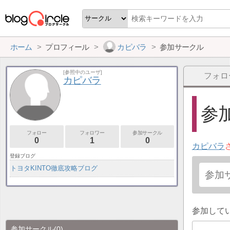
ホーム
プロフィール
カピバラ
参加サークル
[参照中のユーザ]
フォロ
カピバラ
参加
フォロー
フォロワー
参加サークル
0
1
0
カピバラ
登録ブログ
トヨタKINTO徹底攻略ブログ
参加して
参加サークル
(0)