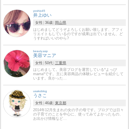
yoshio45
井上ゆい
女性
36歳
岡山県
はじめましてどうぞよろしくお願い致します、アフィ
リエイトもしているのですが成果は出ていません、ど
うすればいいのやら?
beauty.asp
美容マニア
女性
50代
三重県
はじめまして。美容ブログを運営している*よっぴ
mama*です。主に美容商品の体験レビューを紹介して
います。良かった…
usakoblog
うさこ
女性
46歳
東京都
2014年12月生まれの女の子の母です。ブログでは日々
の子育てのことを中心に、使ってみてよかったもの、
お出かけ情報など…