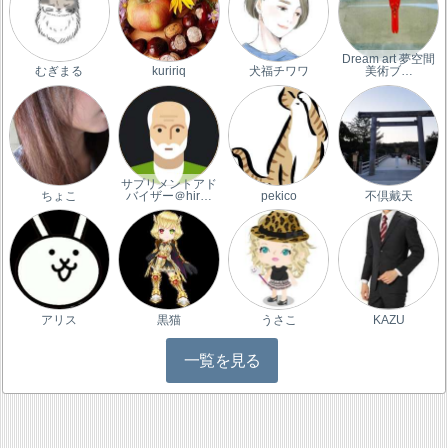
Dream art 夢空間
むぎまる
kuririq
犬福チワワ
美術ブ…
サプリメントアド
ちょこ
バイザー＠hir…
pekico
不倶戴天
アリス
黒猫
うさこ
KAZU
一覧を見る