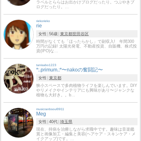
ラベルとららはお出かけブログだったり。つぶやきブ
ログだったり。…
riekorieko
rie
女性
56歳
東京都
世田谷区
時間がなくても「ほったらかし」で副収入! 年間300
万円の記録! 太陽光発電、不動産投資、自販機、株式投
資(IPO)な…
tanisabo1223
*:.primum.:*〜nakoの奮闘記〜
女性
東京都
狭小スペースで多肉植物ライフを楽しんでいます。DIY
やリメイクやインテリアにも興味があり〜ジャンクな
植物も大好き。。b…
musicranbsoul0911
Meg
女性
40代
埼玉県
現在、持病を治療しながら求職中です。趣味は音楽鑑
賞と画像加工・編集と美容(ヘアケア・スキンケア・メ
イクアップ)です。…