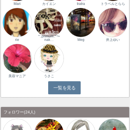
Mari
カイエン
tratra
トラベルとらら
*:.primum.:*〜
rie
nak…
Meg
井上ゆい
美容マニア
うさこ
一覧を見る
フォロワー
(24人)