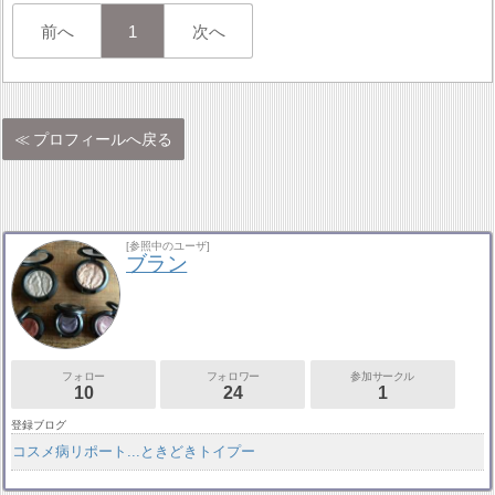
前へ
1
次へ
プロフィールへ戻る
[参照中のユーザ]
ブラン
フォロー
フォロワー
参加サークル
10
24
1
登録ブログ
コスメ病リポート...ときどきトイプー