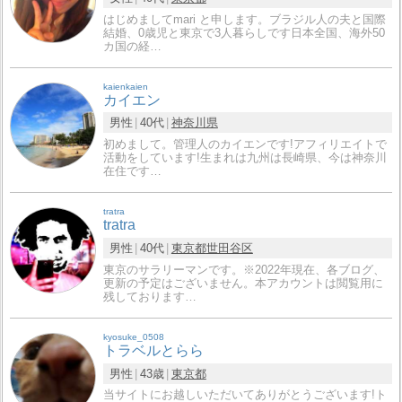
はじめましてmari と申します。ブラジル人の夫と国際
結婚、0歳児と東京で3人暮らしです日本全国、海外50
カ国の経…
kaienkaien
カイエン
男性
40代
神奈川県
初めまして。管理人のカイエンです!アフィリエイトで
活動をしています!生まれは九州は長崎県、今は神奈川
在住です…
tratra
tratra
男性
40代
東京都
世田谷区
東京のサラリーマンです。※2022年現在、各ブログ、
更新の予定はございません。本アカウントは閲覧用に
残しております…
kyosuke_0508
トラベルとらら
男性
43歳
東京都
当サイトにお越しいただいてありがとうございます!ト