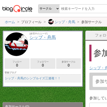
ホーム
プロフィール
シップ・舟馬
参加サークル
[参照中のユーザ]
フォロ
シップ・舟馬
参加
フォロー
フォロワー
参加サークル
0
0
0
シップ・
登録ブログ
シップ・舟馬のシンプルイズ三連複！！
参加して
参加サークル
(0)